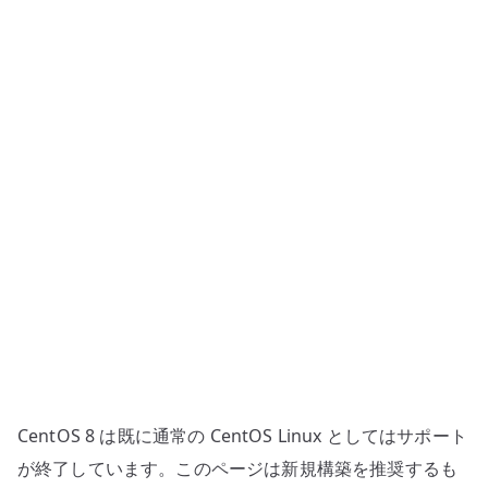
–
IPv4
で
接
続
で
き
る
か
確
認
す
る
へ
の
CentOS 8 は既に通常の CentOS Linux としてはサポート
が終了しています。このページは新規構築を推奨するも