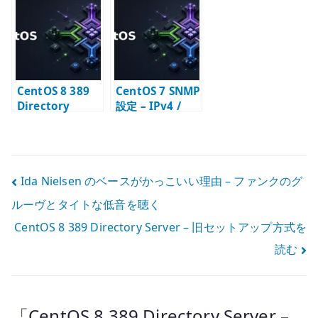
– 初期データ登録
– BIND ユーザー
Samba – LDAP
の確認
とアクセス制御
スキーマ連携の
の確認
確認
CentOS 8 389
CentOS 7 SNMP
Directory
設定 – IPv4 /
Server と
IPv6 対応の
Postfix – メール
snmpd.conf
エイリアス
LDAP 連携
投
Ida Nielsen のベースがかっこいい理由 – ファンクのグ
ルーヴとタイトな低音を聴く
稿
CentOS 8 389 Directory Server – 旧セットアップ方式を
ナ
読む
ビ
ゲ
「
CentOS 8 389 Directory Server –