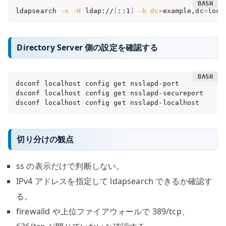
ldapsearch 
-x
-H
 ldap://
[
::1
]
-b
dc
=
example,dc
=
loca
Directory Server 側の設定を確認する
dsconf localhost config get nsslapd-port

dsconf localhost config get nsslapd-secureport

dsconf localhost config get nsslapd-localhost
切り分けの観点
ss の表示だけで判断しない。
IPv4 アドレスを指定して ldapsearch できるか確認す
る。
firewalld や上位ファイアウォールで 389/tcp、