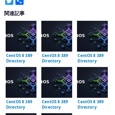
T
共
w
有
関連記事
it
te
r
CentOS 8 389
CentOS 8 389
CentOS 8 389
Directory
Directory
Directory
Server – 旧セッ
Server – 特定イ
Server 構築 #1
トアップ方式を
ンスタンスを削
– 導入と TLS 証
読む
除する
明書の登録
CentOS 8 389
CentOS 8 389
CentOS 8 389
Directory
Directory
Directory
Server 構築 #2
Server 構築 #3
Server と