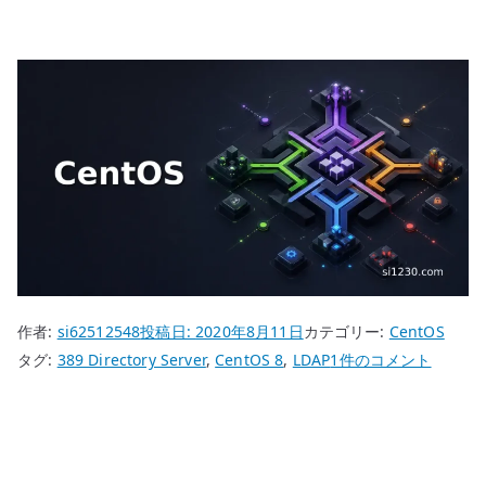
作者:
si62512548
投稿日:
2020年8月11日
カテゴリー:
CentOS
CentOS
タグ:
389 Directory Server
,
CentOS 8
,
LDAP
1件のコメント
8
389
Directory
Server