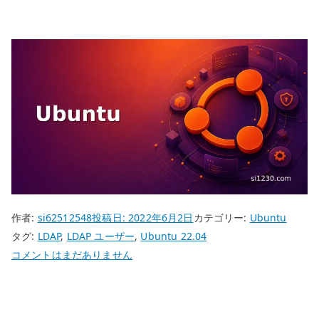
作者:
si62512548
投稿日:
2022年6月2日
カテゴリー:
Ubuntu
タグ:
LDAP
,
LDAP ユーザー
,
Ubuntu 22.04
Ubuntu
コメントはまだありません
22.04
389
Directory