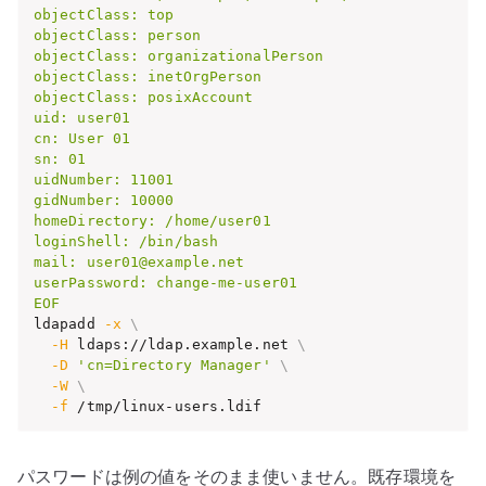
objectClass: top

objectClass: person

objectClass: organizationalPerson

objectClass: inetOrgPerson

objectClass: posixAccount

uid: user01

cn: User 01

sn: 01

uidNumber: 11001

gidNumber: 10000

homeDirectory: /home/user01

loginShell: /bin/bash

mail: user01@example.net

userPassword: change-me-user01

EOF
ldapadd 
-x
\
-H
 ldaps://ldap.example.net 
\
-D
'cn=Directory Manager'
\
-W
\
-f
 /tmp/linux-users.ldif
パスワードは例の値をそのまま使いません。既存環境を