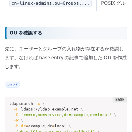
POSIX グ
cn=linux-admins,ou=Groups,...
OU を確認する
先に、ユーザーとグループの入れ物が存在するか確認し
ます。なければ base entry の記事で追加した OU を作成
します。
コマンド
ldapsearch 
-x
\
-H
 ldaps://ldap.example.net 
\
-D
'cn=ro,ou=service,dc=example,dc=local'
\
-W
\
-b
dc
=
example,dc
=
local 
\
'(objectClass=organizationalUnit)'
\