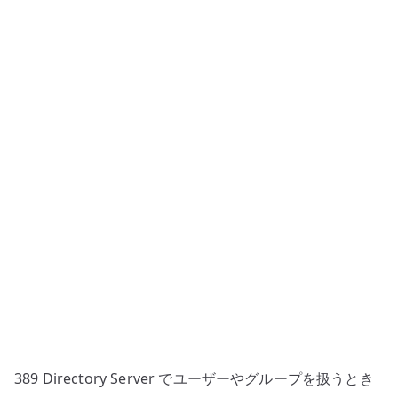
Server
#5
–
グ
ル
ー
プ
と
ユ
ー
ザ
ー
の
登
録
へ
389 Directory Server でユーザーやグループを扱うとき
の