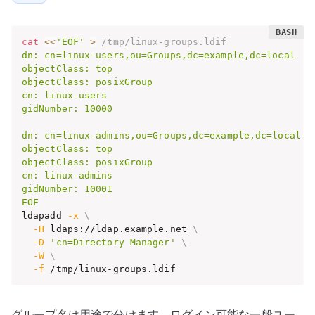
cat
<<
'EOF'
>
 /tmp/linux-groups.ldif
dn: cn=linux-users,ou=Groups,dc=example,dc=local

objectClass: top

objectClass: posixGroup

cn: linux-users

gidNumber: 10000

dn: cn=linux-admins,ou=Groups,dc=example,dc=local

objectClass: top

objectClass: posixGroup

cn: linux-admins

gidNumber: 10001

EOF
ldapadd 
-x
\
-H
 ldaps://ldap.example.net 
\
-D
'cn=Directory Manager'
\
-W
\
-f
 /tmp/linux-groups.ldif
グループ名は用途で分けます。ログイン可能な一般ユー