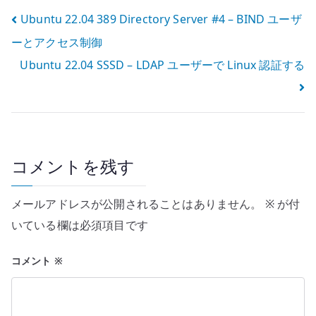
構築
vSwitch を使わ
投
Ubuntu 22.04 389 Directory Server #4 – BIND ユーザ
ない環境での考
え方
ーとアクセス制御
稿
Ubuntu 22.04 SSSD – LDAP ユーザーで Linux 認証する
ナ
ビ
ゲ
ー
コメントを残す
シ
メールアドレスが公開されることはありません。
※
が付
ョ
いている欄は必須項目です
ン
コメント
※