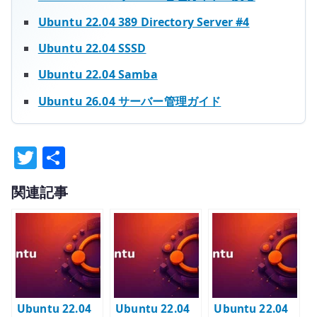
Ubuntu 22.04 389 Directory Server #4
Ubuntu 22.04 SSSD
Ubuntu 22.04 Samba
Ubuntu 26.04 サーバー管理ガイド
T
共
w
有
関連記事
it
te
r
Ubuntu 22.04
Ubuntu 22.04
Ubuntu 22.04