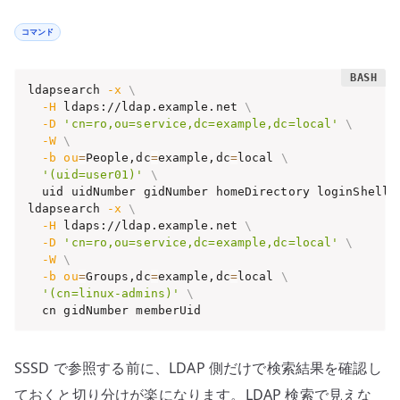
コマンド
ldapsearch 
-x
\
-H
 ldaps://ldap.example.net 
\
-D
'cn=ro,ou=service,dc=example,dc=local'
\
-W
\
-b
ou
=
People,dc
=
example,dc
=
local 
\
'(uid=user01)'
\
  uid uidNumber gidNumber homeDirectory loginShell

ldapsearch 
-x
\
-H
 ldaps://ldap.example.net 
\
-D
'cn=ro,ou=service,dc=example,dc=local'
\
-W
\
-b
ou
=
Groups,dc
=
example,dc
=
local 
\
'(cn=linux-admins)'
\
  cn gidNumber memberUid
SSSD で参照する前に、LDAP 側だけで検索結果を確認し
ておくと切り分けが楽になります。LDAP 検索で見えな