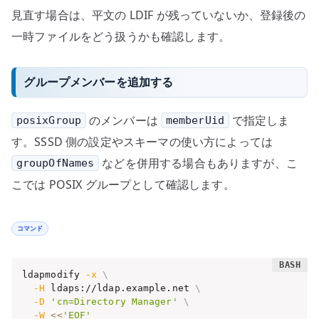
見直す場合は、平文の LDIF が残っていないか、登録後の
一時ファイルをどう扱うかも確認します。
グループメンバーを追加する
のメンバーは
で指定しま
posixGroup
memberUid
す。SSSD 側の設定やスキーマの使い方によっては
などを併用する場合もありますが、こ
groupOfNames
こでは POSIX グループとして確認します。
コマンド
ldapmodify 
-x
\
-H
 ldaps://ldap.example.net 
\
-D
'cn=Directory Manager'
\
-W
<<
'EOF'
