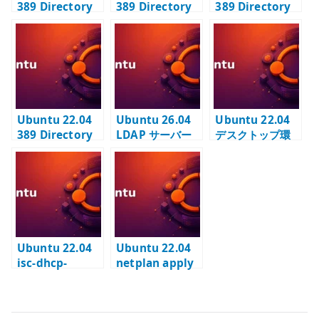
389 Directory
389 Directory
389 Directory
Server #1 – イ
Server #2 – TLS
Server #3 – ベ
ンスタンス作成
有効化と LDAPS
ースエントリー
と suffix 設計
設定
の登録
Ubuntu 22.04
Ubuntu 26.04
Ubuntu 22.04
389 Directory
LDAP サーバー
デスクトップ環
Server #4 –
の基本設定 – 389
境 – Server に
BIND ユーザーと
Directory
ubuntu-
アクセス制御
Server でディレ
desktop を追加
クトリ基盤を作
する
る
Ubuntu 22.04
Ubuntu 22.04
isc-dhcp-
netplan apply
server – PXE ブ
の ovsdb-
ートを見据えた
server.service
DHCP サーバー
警告 – Open