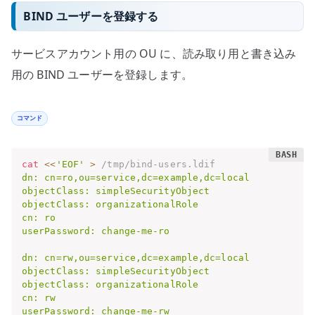
BIND ユーザーを登録する
サービスアカウント用の OU に、読み取り用と書き込み
用の BIND ユーザーを登録します。
コマンド
cat
<<
'EOF'
>
 /tmp/bind-users.ldif
dn: cn=ro,ou=service,dc=example,dc=local

objectClass: simpleSecurityObject

objectClass: organizationalRole

cn: ro

userPassword: change-me-ro

dn: cn=rw,ou=service,dc=example,dc=local

objectClass: simpleSecurityObject

objectClass: organizationalRole

cn: rw

userPassword: change-me-rw
