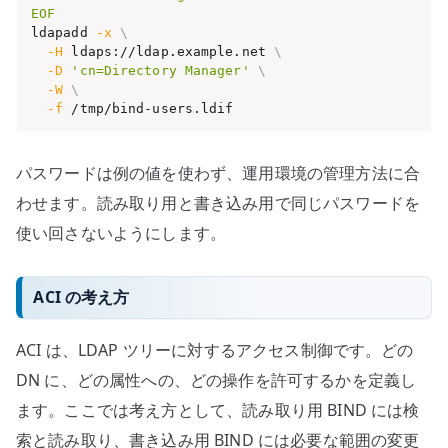
EOF
ldapadd 
-x
\
-H
 ldaps://ldap.example.net 
\
-D
'cn=Directory Manager'
\
-W
\
-f
 /tmp/bind-users.ldif
パスワードは例の値を使わず、運用環境の管理方法に合
わせます。読み取り用と書き込み用で同じパスワードを
使い回さないようにします。
ACI の考え方
ACI は、LDAP ツリーに対するアクセス制御です。どの
DN に、どの属性への、どの操作を許可するかを定義し
ます。ここでは考え方として、読み取り用 BIND には検
索と読み取り、書き込み用 BIND には必要な範囲の変更