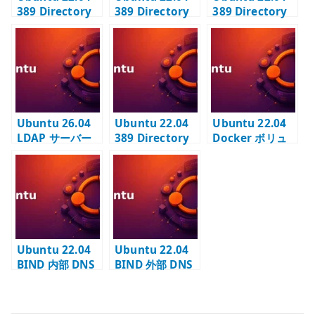
389 Directory
389 Directory
389 Directory
Server #1 – イ
Server #2 – TLS
Server #3 – ベ
ンスタンス作成
有効化と LDAPS
ースエントリー
と suffix 設計
設定
の登録
Ubuntu 26.04
Ubuntu 22.04
Ubuntu 22.04
LDAP サーバー
389 Directory
Docker ボリュ
の基本設定 – 389
Server #5 – グ
ーム – bind
Directory
ループとユーザ
mount と
Server でディレ
ーの登録
volume を使い
クトリ基盤を作
分ける
る
Ubuntu 22.04
Ubuntu 22.04
BIND 内部 DNS
BIND 外部 DNS
– 内部名前解決と
– 公開ゾーンと権
再帰問い合わせ
威 DNS の設計
を構成する