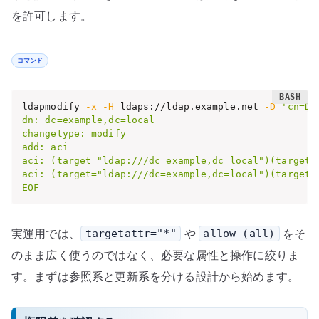
を許可します。
コマンド
ldapmodify 
-x
-H
 ldaps://ldap.example.net 
-D
'cn=Di
dn: dc=example,dc=local

changetype: modify

add: aci

aci: (target="ldap:///dc=example,dc=local")(targeta
aci: (target="ldap:///dc=example,dc=local")(targeta
EOF
実運用では、
や
をそ
targetattr="*"
allow (all)
のまま広く使うのではなく、必要な属性と操作に絞りま
す。まずは参照系と更新系を分ける設計から始めます。