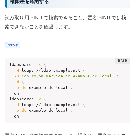
権限差を確認する
読み取り用 BIND で検索できること、匿名 BIND では検
索できないことを確認します。
コマンド
ldapsearch 
-x
\
-H
 ldaps://ldap.example.net 
\
-D
'cn=ro,ou=service,dc=example,dc=local'
\
-W
\
-b
dc
=
example,dc
=
local 
\
  dn

ldapsearch 
-x
\
-H
 ldaps://ldap.example.net 
\
-b
dc
=
example,dc
=
local 
\
  dn