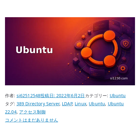
作者:
si62512548
投稿日:
2022年6月2日
カテゴリー:
Ubuntu
タグ:
389 Directory Server
,
LDAP
,
Linux
,
Ubuntu
,
Ubuntu
22.04
,
アクセス制御
Ubuntu
コメントはまだありません
22.04
389