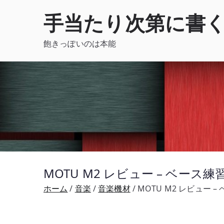
内
手当たり次第に書
容
を
飽きっぽいのは本能
ス
キ
ッ
プ
MOTU M2 レビュー – ベー
ホーム
音楽
音楽機材
MOTU M2 レビュー