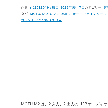
作者:
si62512548
投稿日:
2023年6月17日
カテゴリー:
音
タグ:
MOTU
,
MOTU M2
,
USB-C
,
オーディオインターフ
MOTU
コメントはまだありません
M2
レ
ビ
ュ
ー
–
ベ
ー
ス
練
習、
宅
録、
MOTU M2 は、2 入力、2 出力の USB オーディ
ル