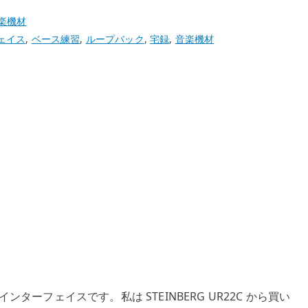
楽機材
ェイス
,
ベース練習
,
ループバック
,
宅録
,
音楽機材
オインターフェイスです。私は STEINBERG UR22C から買い