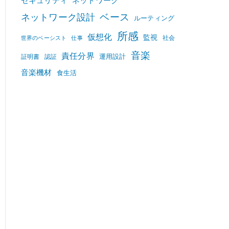
セキュリティ
ネットワーク
ベース
ネットワーク設計
ルーティング
所感
仮想化
監視
社会
世界のベーシスト
仕事
音楽
責任分界
運用設計
証明書
認証
音楽機材
食生活