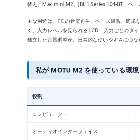
替え、Mac mini M2、JBL 1 Series 10
ー
プ
主な用途は、PC の音楽再生、ベース練習、簡単
バ
く、入力レベルを見られる LCD、入力ごとのダ
ッ
独立した音量調整が、日常的な使いやすさにつな
ク
で
使
っ
私が MOTU M2 を使っている環境
た
感
想
役割
へ
の
コンピューター
オーディオインターフェイス