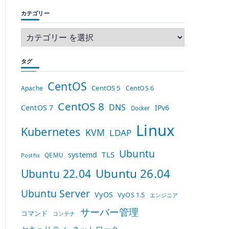
カテゴリー
タグ
CentOS
CentOS 5
Apache
CentOS 6
CentOS 8
DNS
CentOS 7
IPv6
Docker
Linux
Kubernetes
KVM
LDAP
Ubuntu
TLS
systemd
QEMU
Postfix
Ubuntu 26.04
Ubuntu 22.04
Ubuntu Server
VyOS
VyOS 1.5
エンジニア
サーバー管理
コマンド
コンテナ