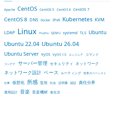
CentOS
CentOS 7
CentOS 5
Apache
CentOS 6
Kubernetes
CentOS 8
KVM
DNS
IPv6
Docker
Linux
Ubuntu
LDAP
TLS
systemd
QEMU
Postfix
Ubuntu 26.04
Ubuntu 22.04
Ubuntu Server
VyOS
VyOS 1.5
コマンド
エンジニア
サーバー管理
セキュリティ
ネットワーク
コンテナ
ベース
ネットワーク設計
ルーティング
世界のベーシスト
所感
仮想化
責任分界
監視
社会
証明書
認証
仕事
音楽
音楽機材
運用設計
食生活