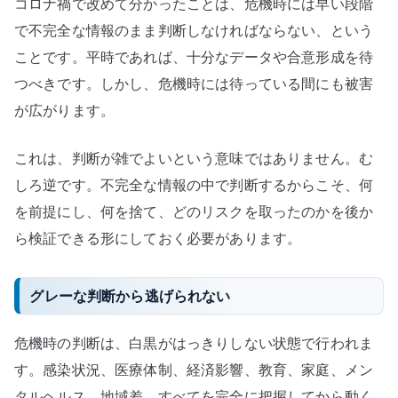
コロナ禍で改めて分かったことは、危機時には早い段階
断
と
で不完全な情報のまま判断しなければならない、という
責
ことです。平時であれば、十分なデータや合意形成を待
任
つべきです。しかし、危機時には待っている間にも被害
の
が広がります。
所
在
これは、判断が雑でよいという意味ではありません。む
へ
しろ逆です。不完全な情報の中で判断するからこそ、何
の
を前提にし、何を捨て、どのリスクを取ったのかを後か
ら検証できる形にしておく必要があります。
グレーな判断から逃げられない
危機時の判断は、白黒がはっきりしない状態で行われま
す。感染状況、医療体制、経済影響、教育、家庭、メン
タルヘルス、地域差。すべてを完全に把握してから動く