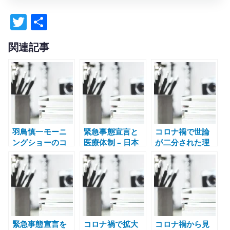
T
共
w
有
関連記事
it
te
r
羽鳥慎一モーニ
緊急事態宣言と
コロナ禍で世論
ングショーのコ
医療体制 – 日本
が二分された理
ロナ報道への疑
医師会への違和
由 – 生活保障と
問 – 不安を煽る
感を整理する
感染リスクの非
報道と説明責任
対称性
緊急事態宣言を
コロナ禍で拡大
コロナ禍から見