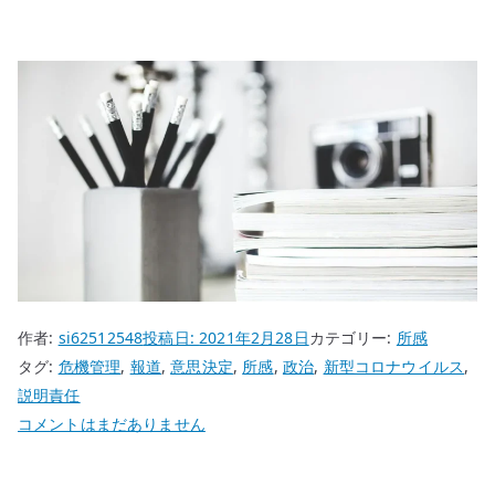
作者:
si62512548
投稿日:
2021年2月28日
カテゴリー:
所感
タグ:
危機管理
,
報道
,
意思決定
,
所感
,
政治
,
新型コロナウイルス
,
説明責任
コ
コメントはまだありません
ロ
ナ