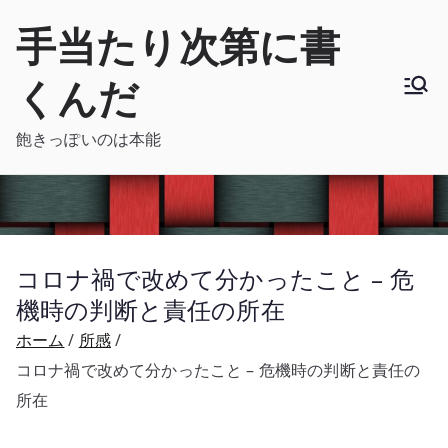
内
手当たり次第に書
容
を
くんだ
ス
キ
飽きっぽいのは本能
ッ
プ
コロナ禍で改めて分かったこと – 危
機時の判断と責任の所在
ホーム
所感
コロナ禍で改めて分かったこと – 危機時の判断と責任の
所在