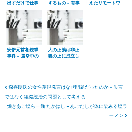
出すだけで仕事
するもの – 有事
えたリモートワ
をしたことにな
に伸びる仕組み
ークの魅力と課
るのか – 感染対
と社会の偏り
題
策と政治責任を
分けて考える
安倍元首相銃撃
人の正義は非正
事件 – 選挙中の
義の上に成立し
暴力が日本社会
ている – 正しさ
に残したもの
の足元を見る
投
森喜朗氏の女性蔑視発言はなぜ問題だったのか – 失言
ではなく組織統治の問題として考える
稿
焼きあご塩らー麺 たかはし – あごだしが体に染みる塩ラ
ナ
ーメン
ビ