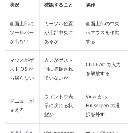
状況
確認すること
操作
画面上部に
カーソル位置
画面上部の中央
ツールバー
が上部中央に
へマウスを移動
が出ない
あるか
する
マウスがゲ
入力がゲスト
Ctrl + Alt で入力
スト OS か
側に捕捉され
を解放する
ら戻らない
ていないか
ウィンドウ表
View から
メニューが
示に戻れる状
Fullscreen の選
見える
態か
択を外す
どうしても
virt-manager
ホスト側のウィ