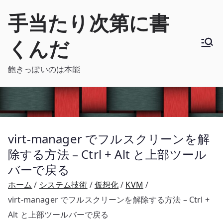
内
手当たり次第に書
容
を
くんだ
ス
キ
飽きっぽいのは本能
ッ
プ
virt-manager でフルスクリーンを解
除する方法 – Ctrl + Alt と上部ツール
バーで戻る
ホーム
システム技術
仮想化
KVM
virt-manager でフルスクリーンを解除する方法 – Ctrl +
Alt と上部ツールバーで戻る