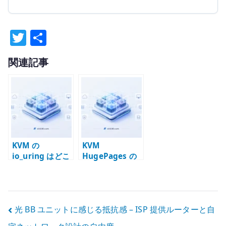
T
共
w
有
関連記事
it
te
r
KVM の
KVM
io_uring はどこ
HugePages の
で効くのか –
基本 – メモリ管
QEMU ストレー
理と仮想マシン
ジ I/O と libvirt
性能を確認する
設定
投
光 BB ユニットに感じる抵抗感 – ISP 提供ルーターと自