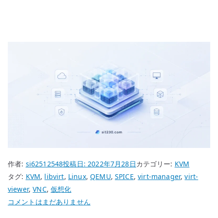
作者:
si62512548
投稿日:
2022年7月28日
カテゴリー:
KVM
タグ:
KVM
,
libvirt
,
Linux
,
QEMU
,
SPICE
,
virt-manager
,
virt-
viewer
,
VNC
,
仮想化
virt-
コメントはまだありません
manager