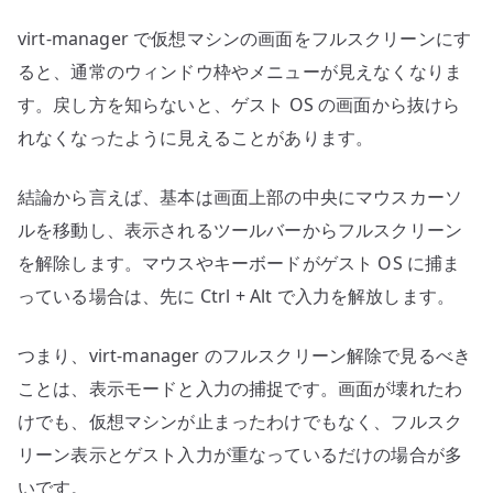
+
virt-manager で仮想マシンの画面をフルスクリーンにす
Alt
と
ると、通常のウィンドウ枠やメニューが見えなくなりま
上
す。戻し方を知らないと、ゲスト OS の画面から抜けら
部
れなくなったように見えることがあります。
ツ
ー
結論から言えば、基本は画面上部の中央にマウスカーソ
ル
ルを移動し、表示されるツールバーからフルスクリーン
バ
を解除します。マウスやキーボードがゲスト OS に捕ま
ー
っている場合は、先に Ctrl + Alt で入力を解放します。
で
戻
つまり、virt-manager のフルスクリーン解除で見るべき
る
へ
ことは、表示モードと入力の捕捉です。画面が壊れたわ
の
けでも、仮想マシンが止まったわけでもなく、フルスク
リーン表示とゲスト入力が重なっているだけの場合が多
いです。