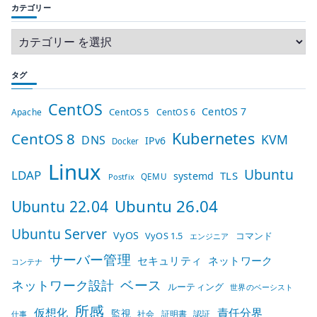
カテゴリー
タグ
CentOS
CentOS 7
CentOS 5
Apache
CentOS 6
Kubernetes
CentOS 8
KVM
DNS
IPv6
Docker
Linux
Ubuntu
LDAP
TLS
systemd
QEMU
Postfix
Ubuntu 26.04
Ubuntu 22.04
Ubuntu Server
VyOS
VyOS 1.5
コマンド
エンジニア
サーバー管理
セキュリティ
ネットワーク
コンテナ
ベース
ネットワーク設計
ルーティング
世界のベーシスト
所感
仮想化
責任分界
監視
社会
証明書
認証
仕事