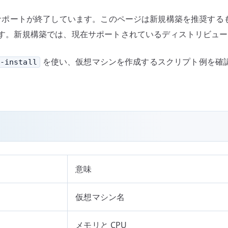
リ
nux としてはサポートが終了しています。このページは新規構築を推
プ
手順です。新規構築では、現在サポートされているディストリビュ
ト
例
を使い、仮想マシンを作成するスクリプト例を確認します。
-install
へ
の
意味
仮想マシン名
メモリと CPU