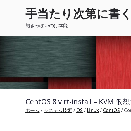
内
手当たり次第に書
容
を
飽きっぽいのは本能
ス
キ
ッ
プ
CentOS 8 virt-install –
ホーム
システム技術
OS
Linux
CentOS
Ce