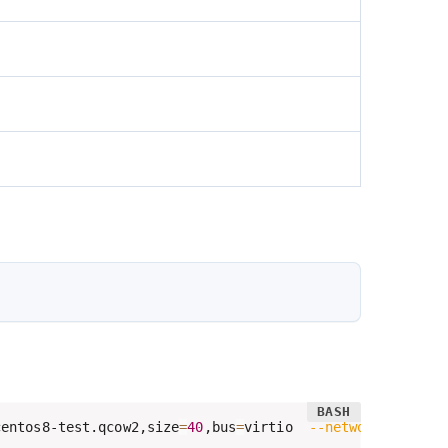
centos8-test.qcow2,size
=
40
,bus
=
virtio  
--network
bridge
=