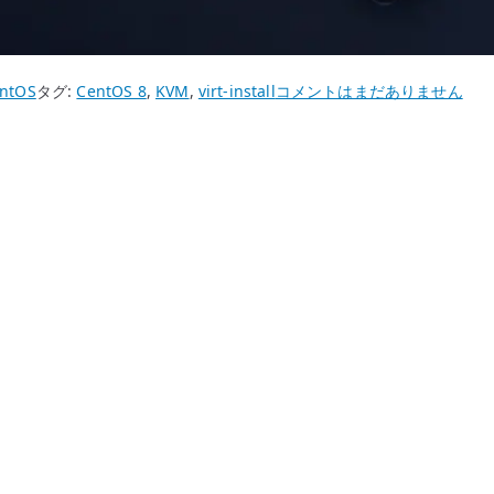
CentOS
ntOS
タグ:
CentOS 8
,
KVM
,
virt-install
コメントはまだありません
8
virt-
install
–
KVM
仮
想
マ
シ
ン
作
成
ス
ク