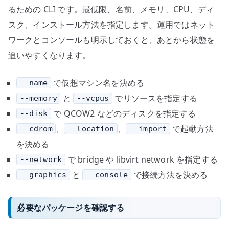
るための CLI です。最低限、名前、メモリ、CPU、ディ
スク、インストール方法を指定します。運用ではネット
ワークとコンソールも明示しておくと、あとから状態を
追いやすくなります。
で仮想マシン名を決める
--name
と
でリソースを指定する
--memory
--vcpus
で QCOW2 などのディスクを指定する
--disk
、
、
で起動方法
--cdrom
--location
--import
を決める
で bridge や libvirt network を指定する
--network
と
で接続方法を決める
--graphics
--console
必要なパッケージを確認する