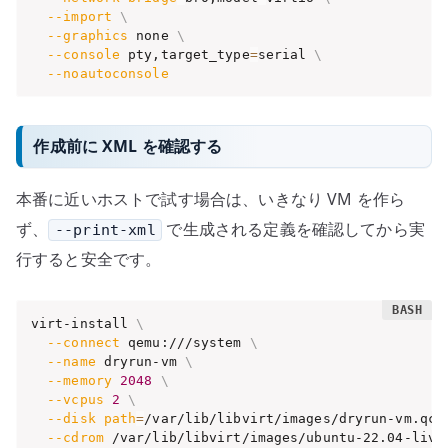
--import
\
--graphics
 none 
\
--console
 pty,target_type
=
serial 
\
--noautoconsole
作成前に XML を確認する
本番に近いホストで試す場合は、いきなり VM を作ら
ず、
で生成される定義を確認してから実
--print-xml
行すると安全です。
virt-install 
\
--connect
 qemu:///system 
\
--name
 dryrun-vm 
\
--memory
2048
\
--vcpus
2
\
--disk
path
=
/var/lib/libvirt/images/dryrun-vm.qco
--cdrom
 /var/lib/libvirt/images/ubuntu-22.04-live