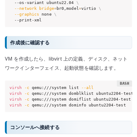
  --os-variant ubuntu22.04 
\
--network
bridge
=
br0,model
=
virtio 
\
--graphics
 none 
\
  --print-xml
作成後に確認する
VM を作成したら、libvirt 上の定義、ディスク、ネット
ワークインターフェイス、起動状態を確認します。
virsh
-c
 qemu:///system list 
--all
virsh
-c
virsh
-c
virsh
-c
 qemu:///system dominfo ubuntu2204-test
コンソールへ接続する