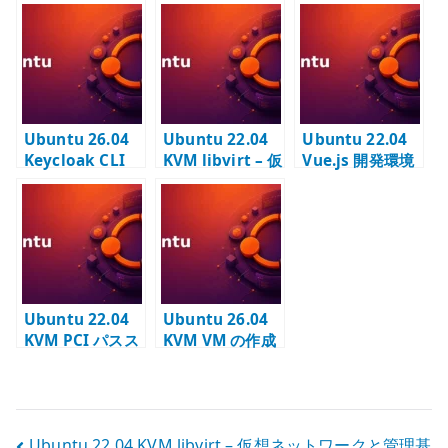
設定 – 管理コマ
設定 – Calico を
定 –
ンドと拡張モジ
確認する管理
Kubernetes ア
ュールを確認す
CLI を配置する
プリケーション
る
配備 CLI を固定
バージョンで管
理する
Ubuntu 26.04
Ubuntu 22.04
Ubuntu 22.04
Keycloak CLI
KVM libvirt – 仮
Vue.js 開発環境
の基本設定 –
想ネットワーク
– npm / Vue
kcadm.sh を使
と管理基盤を確
CLI / Vite の基
う管理ツールを
認する
本
配置する
Ubuntu 22.04
Ubuntu 26.04
KVM PCI パスス
KVM VM の作成
ルー – IOMMU /
– テンプレート
VFIO で GPU と
qcow2 から
USB コントロー
libvirt domain
ラーを割り当て
を定義する
Ubuntu 22.04 KVM libvirt – 仮想ネットワークと管理基
る