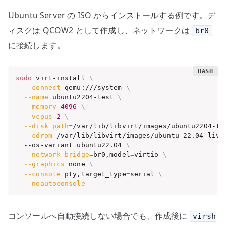
Ubuntu Server の ISO からインストールする例です。デ
ィスクは QCOW2 として作成し、ネットワークは
br0
に接続します。
sudo
 virt-install 
\
--connect
 qemu:///system 
\
--name
 ubuntu2204-test 
\
--memory
4096
\
--vcpus
2
\
--disk
path
=
/var/lib/libvirt/images/ubuntu2204-te
--cdrom
 /var/lib/libvirt/images/ubuntu-22.04-live
  --os-variant ubuntu22.04 
\
--network
bridge
=
br0,model
=
virtio 
\
--graphics
 none 
\
--console
 pty,target_type
=
serial 
\
--noautoconsole
コンソールへ自動接続しない場合でも、作成後に
virsh