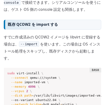
で接続できます。シリアルコンソールを使うに
console
は、ゲスト OS 側の console 設定も関係します。
既存 QCOW2 を import する
すでに作成済みの QCOW2 イメージを libvirt に登録する
場合は、
を使います。この場合は OS インス
--import
トール処理をスキップし、既存ディスクから起動しま
す。
sudo
 virt-install 
\
--connect
 qemu:///system 
\
--name
 imported-vm 
\
--memory
4096
\
--vcpus
2
\
--disk
path
=
/var/lib/libvirt/images/imported-vm.q
  --os-variant ubuntu22.04 
\
--network
bridge
=
br0,model
=
virtio 
\