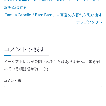
投
盤を確認する
稿
Camila Cabello「Bam Bam」 – 真夏の夕暮れを思い出す
ナ
ポップソング
ビ
ゲ
ー
コメントを残す
シ
メールアドレスが公開されることはありません。
※
が付
ョ
いている欄は必須項目です
ン
コメント
※