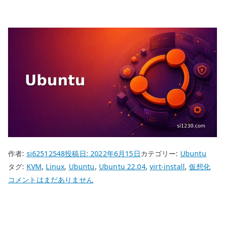
作者:
si62512548
投稿日:
2022年6月15日
カテゴリー:
Ubuntu
タグ:
KVM
,
Linux
,
Ubuntu
,
Ubuntu 22.04
,
virt-install
,
仮想化
Ubuntu
コメントはまだありません
22.04
KVM
virt-