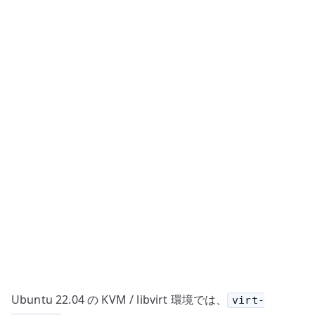
install
–
CLI
で
仮
想
マ
シ
ン
を
作
成
す
る
へ
の
Ubuntu 22.04 の KVM / libvirt 環境では、
virt-