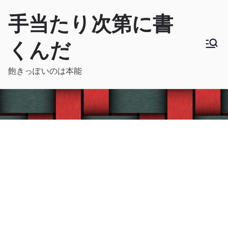
内
手当たり次第に書
容
を
くんだ
ス
キ
飽きっぽいのは本能
ッ
プ