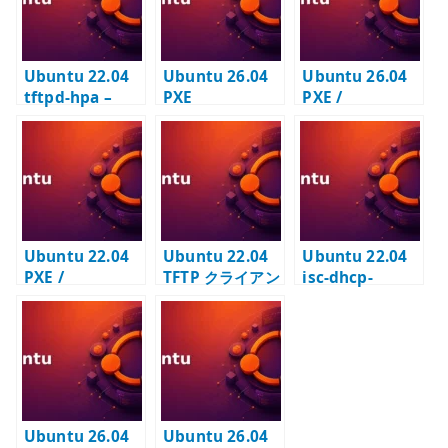
Ubuntu 22.04
Ubuntu 26.04
Ubuntu 26.04
tftpd-hpa –
PXE
PXE /
PXE ブート用
autoinstall の
Autoinstall の
TFTP サーバー構
基本設定 –
基本設定 –
築
DHCP / TFTP /
DHCP / TFTP /
NoCloud で自動
HTTP を連携さ
インストールす
せる
る
Ubuntu 22.04
Ubuntu 22.04
Ubuntu 22.04
PXE /
TFTP クライアン
isc-dhcp-
Autoinstall 自
ト – PXE やネッ
server – PXE ブ
動インストール –
トワーク機器検
ートを見据えた
DHCP / TFTP /
証で使う
DHCP サーバー
HTTP を連携さ
構築
せる
Ubuntu 26.04
Ubuntu 26.04