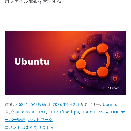
用ファイル配布を管理する
作者:
si62512548
投稿日:
2026年6月2日
カテゴリー:
Ubuntu
タグ:
autoinstall
,
PXE
,
TFTP
,
tftpd-hpa
,
Ubuntu 26.04
,
UDP
,
サ
ーバー管理
,
ネットワーク
Ubuntu
コメントはまだありません