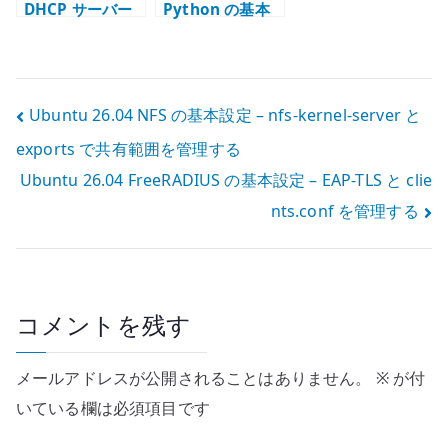
DHCP サーバー
Python の基本
の基本設定 – isc-
設定 – サーバー
dhcp-server で
管理で使う実行
IPv4 を配布する
環境を管理する
投
Ubuntu 26.04 NFS の基本設定 – nfs-kernel-server と
exports で共有範囲を管理する
稿
Ubuntu 26.04 FreeRADIUS の基本設定 – EAP-TLS と clie
ナ
nts.conf を管理する
ビ
ゲ
ー
コメントを残す
シ
メールアドレスが公開されることはありません。
※
が付
ョ
いている欄は必須項目です
ン