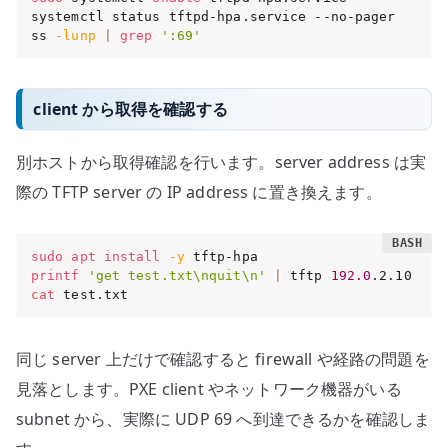
systemctl status tftpd-hpa.service --no-pager

ss 
-lunp
|
grep
':69'
client から取得を確認する
別ホストから取得確認を行います。server address は実
際の TFTP server の IP address に置き換えます。
sudo
apt
install
-y
printf
'get test.txt\nquit\n'
|
 tftp 
192.0
cat
 test.txt
同じ server 上だけで確認すると firewall や経路の問題を
見落とします。PXE client やネットワーク機器がいる
subnet から、実際に UDP 69 へ到達できるかを確認しま