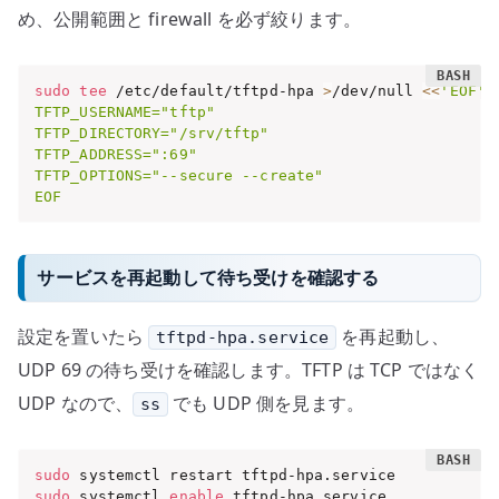
め、公開範囲と firewall を必ず絞ります。
sudo
tee
 /etc/default/tftpd-hpa 
>
/dev/null 
<<
'EOF'

TFTP_USERNAME="tftp"

TFTP_DIRECTORY="/srv/tftp"

TFTP_ADDRESS=":69"

TFTP_OPTIONS="--secure --create"

EOF
サービスを再起動して待ち受けを確認する
設定を置いたら
を再起動し、
tftpd-hpa.service
UDP 69 の待ち受けを確認します。TFTP は TCP ではなく
UDP なので、
でも UDP 側を見ます。
ss
sudo
sudo
 systemctl 
enable
 tftpd-hpa.service
