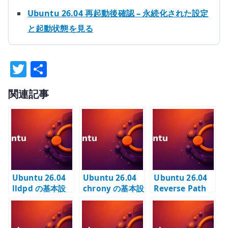
Ubuntu 26.04 再起動後確認 – 永続化された設定
と起動状態を見る
T
共
w
有
関連記事
it
te
r
Ubuntu 26.04
Ubuntu 26.04
Ubuntu 26.04
lldpd の基本設
chrony の基本設
Reverse Path
定 – LLDP で接
定 – NTP で時刻
Filtering の基本
続先スイッチと
同期を安定させ
設定 – 複数イン
ポートを確認す
る
ターフェイスと