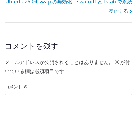
Ubuntu 26.04 swap の無効化 – swapoff と fstab で永続
ナ
停止する
ビ
ゲ
ー
コメントを残す
シ
メールアドレスが公開されることはありません。
※
が付
ョ
いている欄は必須項目です
ン
コメント
※