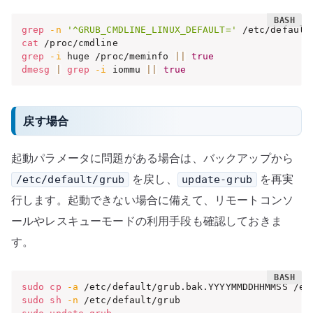
grep
-n
'^GRUB_CMDLINE_LINUX_DEFAULT='
cat
grep
-i
 huge /proc/meminfo 
||
true
dmesg
|
grep
-i
 iommu 
||
true
戻す場合
起動パラメータに問題がある場合は、バックアップから
を戻し、
を再実
/etc/default/grub
update-grub
行します。起動できない場合に備えて、リモートコンソ
ールやレスキューモードの利用手段も確認しておきま
す。
sudo
cp
-a
sudo
sh
-n