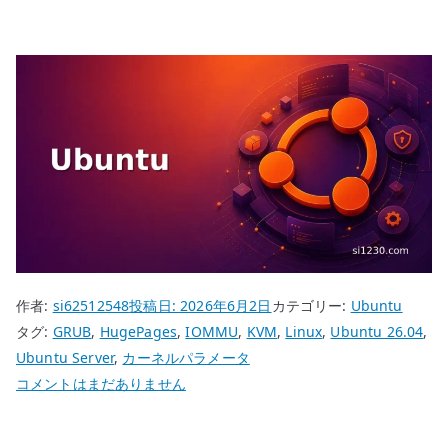
作者:
si62512548
投稿日:
2026年6月2日
カテゴリー:
Ubuntu
タグ:
GRUB
,
HugePages
,
IOMMU
,
KVM
,
Linux
,
Ubuntu 26.04
,
Ubuntu Server
,
カーネルパラメータ
Ubuntu
コメントはまだありません
26.04
GRUB