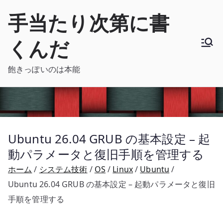
内
手当たり次第に書
容
を
くんだ
ス
キ
飽きっぽいのは本能
ッ
プ
Ubuntu 26.04 GRUB の基本設定 – 起
動パラメータと復旧手順を管理する
ホーム
システム技術
OS
Linux
Ubuntu
Ubuntu 26.04 GRUB の基本設定 – 起動パラメータと復旧
手順を管理する