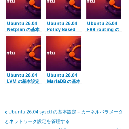
る
PBR で rp_filter
を確認する
Ubuntu 26.04
Ubuntu 26.04
Ubuntu 26.04
Netplan の基本
Policy Based
FRR routing の
設定 – IP アドレ
Routing の基本
基本設定 – OSPF
ス / DNS / ルー
設定 – 複数イン
/ BGP を使う前
ティングを管理
ターフェイスの
に決めること
する
出口を分ける
Ubuntu 26.04
Ubuntu 26.04
LVM の基本設定
MariaDB の基本
– PV / VG / LV
設定 – utf8mb4
を構成する
とローカル接続
を管理する
投
Ubuntu 26.04 sysctl の基本設定 – カーネルパラメータ
とネットワーク設定を管理する
稿