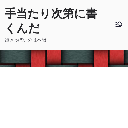
内
手当たり次第に書
容
を
くんだ
ス
キ
飽きっぽいのは本能
ッ
プ