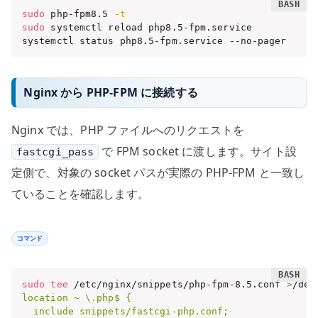
sudo
 php-fpm8.5 
-t
sudo
 systemctl reload php8.5-fpm.service

systemctl status php8.5-fpm.service --no-pager
Nginx から PHP-FPM に接続する
Nginx では、PHP ファイルへのリクエストを
で FPM socket に渡します。サイト設
fastcgi_pass
定側で、対象の socket パスが実際の PHP-FPM と一致し
ていることを確認します。
コマンド
sudo
tee
 /etc/nginx/snippets/php-fpm-8.5.conf 
>
/dev
location ~ \.php$ {

  include snippets/fastcgi-php.conf;
