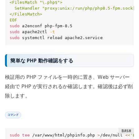
<FilesMatch "\.php$">

  SetHandler "proxy:unix:/run/php/php8.5-fpm.sock|fc
</FilesMatch>

EOF
sudo
sudo
 apache2ctl 
-t
sudo
 systemctl reload apache2.service
簡単な PHP 動作確認をする
検証用の PHP ファイルを一時的に置き、Web サーバー
経由で PHP が実行されるか確認します。確認後は必ず削
除します。
コマンド
sudo
tee
 /var/www/html/phpinfo.php 
>
/dev/null 
<<
'EOF