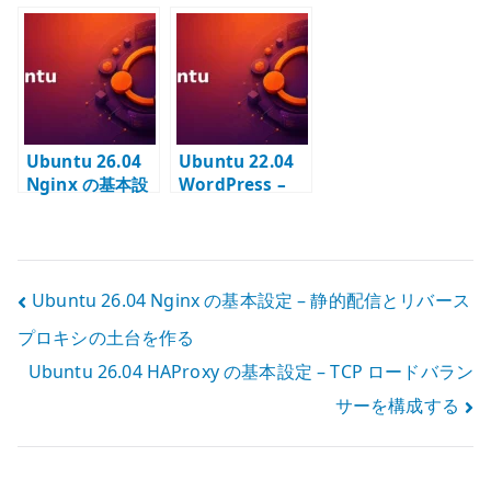
設定 – 管理コマ
定 – config.php
設定 – Web UI
ンドと拡張モジ
と運用設定を管
の管理入口を安
ュールを確認す
理する
全に使う
る
Ubuntu 26.04
Ubuntu 22.04
Nginx の基本設
WordPress –
定 – 静的配信と
Apache / PHP /
リバースプロキ
MariaDB で
シの土台を作る
CMS を構築する
投
Ubuntu 26.04 Nginx の基本設定 – 静的配信とリバース
プロキシの土台を作る
稿
Ubuntu 26.04 HAProxy の基本設定 – TCP ロードバラン
ナ
サーを構成する
ビ
ゲ