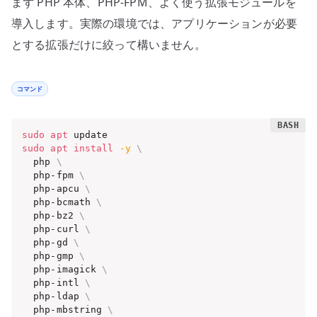
まず PHP 本体、PHP-FPM、よく使う拡張モジュールを
導入します。実際の環境では、アプリケーションが必要
とする拡張だけに絞って構いません。
コマンド
sudo
apt
sudo
apt
install
-y
\
  php 
\
  php-fpm 
\
  php-apcu 
\
  php-bcmath 
\
  php-bz2 
\
  php-curl 
\
  php-gd 
\
  php-gmp 
\
  php-imagick 
\
  php-intl 
\
  php-ldap 
\
  php-mbstring 
\