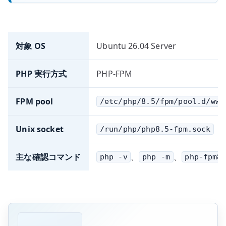
対象 OS
Ubuntu 26.04 Server
PHP 実行方式
PHP-FPM
FPM pool
/etc/php/8.5/fpm/pool.d/www
Unix socket
/run/php/php8.5-fpm.sock
主な確認コマンド
、
、
php -v
php -m
php-fpm8