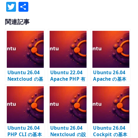
T
共
w
有
関連記事
it
te
r
Ubuntu 26.04
Ubuntu 22.04
Ubuntu 26.04
Nextcloud の基
Apache PHP 有
Apache の基本
本構成 – Nginx /
効化 –
設定 – Web サー
PHP-FPM /
libapache2-
バーの土台を作
MariaDB で土台
mod-php の設
る
を作る
定と確認
Ubuntu 26.04
Ubuntu 26.04
Ubuntu 26.04
PHP CLI の基本
Nextcloud の設
Cockpit の基本