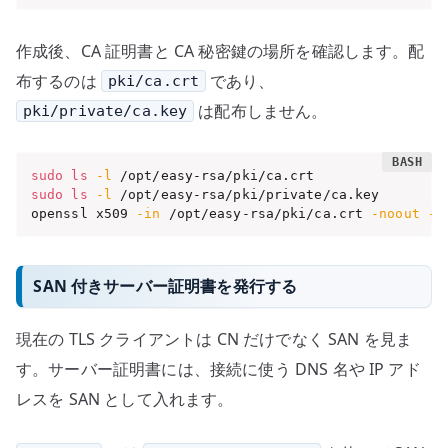
作成後、CA 証明書と CA 秘密鍵の場所を確認します。配
布するのは
であり、
pki/ca.crt
は配布しません。
pki/private/ca.key
sudo
ls
-l
sudo
ls
-l
 /opt/easy-rsa/pki/private/ca.key

openssl x509 
-in
 /opt/easy-rsa/pki/ca.crt 
-noout
-s
SAN 付きサーバー証明書を発行する
現在の TLS クライアントは CN だけでなく SAN を見ま
す。サーバー証明書には、接続に使う DNS 名や IP アド
レスを SAN として入れます。