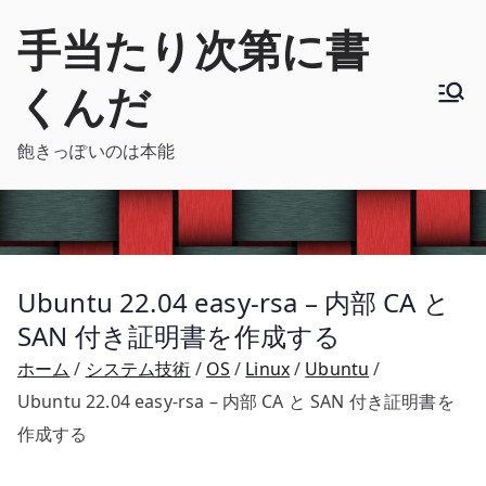
内
手当たり次第に書
容
を
くんだ
ス
キ
飽きっぽいのは本能
ッ
プ
Ubuntu 22.04 easy-rsa – 内部 CA と
SAN 付き証明書を作成する
ホーム
システム技術
OS
Linux
Ubuntu
Ubuntu 22.04 easy-rsa – 内部 CA と SAN 付き証明書を
作成する