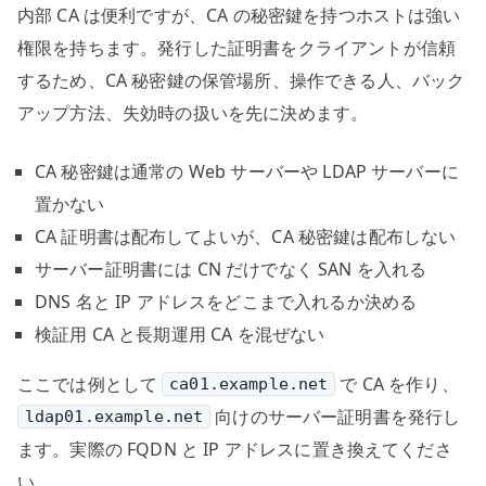
内部 CA は便利ですが、CA の秘密鍵を持つホストは強い
権限を持ちます。発行した証明書をクライアントが信頼
するため、CA 秘密鍵の保管場所、操作できる人、バック
アップ方法、失効時の扱いを先に決めます。
CA 秘密鍵は通常の Web サーバーや LDAP サーバーに
置かない
CA 証明書は配布してよいが、CA 秘密鍵は配布しない
サーバー証明書には CN だけでなく SAN を入れる
DNS 名と IP アドレスをどこまで入れるか決める
検証用 CA と長期運用 CA を混ぜない
ここでは例として
で CA を作り、
ca01.example.net
向けのサーバー証明書を発行し
ldap01.example.net
ます。実際の FQDN と IP アドレスに置き換えてくださ
い。