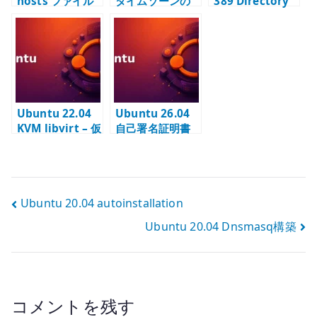
hosts ファイル
タイムゾーンの
389 Directory
の設定 –
設定 –
Server #4 –
/etc/hosts と名
timedatectl と
BIND ユーザーと
前解決を確認す
時刻同期を確認
アクセス制御
る
する
Ubuntu 22.04
Ubuntu 26.04
KVM libvirt – 仮
自己署名証明書
想ネットワーク
の配置 – 証明書
と管理基盤を確
と秘密鍵を安全
認する
に管理する
投
Ubuntu 20.04 autoinstallation
Ubuntu 20.04 Dnsmasq構築
稿
ナ
ビ
コメントを残す