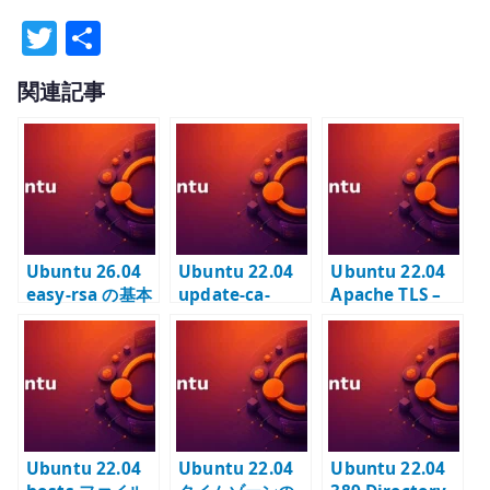
T
共
w
有
関連記事
it
te
r
Ubuntu 26.04
Ubuntu 22.04
Ubuntu 22.04
easy-rsa の基本
update-ca-
Apache TLS –
– 内部 CA と
certificates –
内部 CA 証明書
SAN 付き証明書
内部 CA を信頼
で HTTPS を有効
を作成する
ストアへ登録す
化する
る
Ubuntu 22.04
Ubuntu 22.04
Ubuntu 22.04