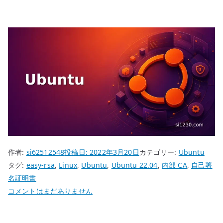
作者:
si62512548
投稿日:
2022年3月20日
カテゴリー:
Ubuntu
タグ:
easy-rsa
,
Linux
,
Ubuntu
,
Ubuntu 22.04
,
内部 CA
,
自己署
名証明書
Ubuntu
コメントはまだありません
22.04
easy-