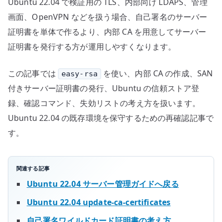
Ubuntu 22.04 で検証用の TLS、内部向け LDAPS、管理
へ
の
画面、OpenVPN などを扱う場合、自己署名のサーバー
証明書を単体で作るより、内部 CA を用意してサーバー
証明書を発行する方が運用しやすくなります。
この記事では
を使い、内部 CA の作成、SAN
easy-rsa
付きサーバー証明書の発行、Ubuntu の信頼ストア登
録、確認コマンド、失効リストの考え方を扱います。
Ubuntu 22.04 の既存環境を保守するための再確認記事で
す。
関連する記事
Ubuntu 22.04 サーバー管理ガイドへ戻る
Ubuntu 22.04 update-ca-certificates
自己署名ワイルドカード証明書の考え方