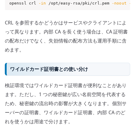
openssl crl 
-in
 /opt/easy-rsa/pki/crl.pem 
-noout
-t
CRL を参照するかどうかはサービスやクライアントによ
って異なります。内部 CA を長く使う場合は、CA 証明書
の配布だけでなく、失効情報の配布方法も運用手順に含
めます。
ワイルドカード証明書との使い分け
検証環境ではワイルドカード証明書が便利なことがあり
ます。ただし、1 つの秘密鍵が広い名前空間を代表する
ため、秘密鍵の流出時の影響が大きくなります。個別サ
ーバーの証明書、ワイルドカード証明書、内部 CA のど
れを使うかは用途で分けます。