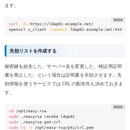
ます。
curl
-Iv
 https://ldap01.example.net/

openssl s_client 
-connect
 ldap01.example.net:443 
-s
失効リストを作成する
秘密鍵を紛失した、サーバー名を変更した、検証用証明
書を廃止した、という場合は証明書を失効させます。失
効情報を使うサービスでは CRL の配布先も決めておきま
す。
cd
sudo
sudo
sudo
ls
-l
 /opt/easy-rsa/pki/crl.pem
