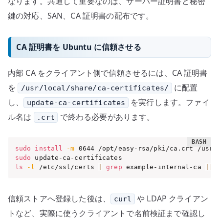
なります。共通して重要なのは、サーバー証明書と秘密
鍵の対応、SAN、CA 証明書の配布です。
CA 証明書を Ubuntu に信頼させる
内部 CA をクライアント側で信頼させるには、CA 証明書
を
に配置
/usr/local/share/ca-certificates/
し、
を実行します。ファイ
update-ca-certificates
ル名は
で終わる必要があります。
.crt
sudo
install
-m
sudo
ls
-l
 /etc/ssl/certs 
|
grep
 example-internal-ca 
||
信頼ストアへ登録した後は、
や LDAP クライアン
curl
トなど、実際に使うクライアントで名前検証まで確認し