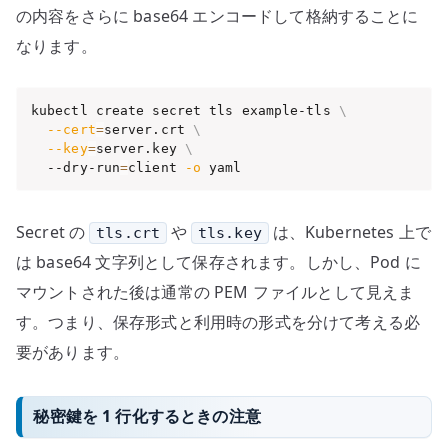
の内容をさらに base64 エンコードして格納することに
なります。
kubectl create secret tls example-tls 
\
--cert
=
server.crt 
\
--key
=
server.key 
\
  --dry-run
=
client 
-o
 yaml
Secret の
や
は、Kubernetes 上で
tls.crt
tls.key
は base64 文字列として保存されます。しかし、Pod に
マウントされた後は通常の PEM ファイルとして見えま
す。つまり、保存形式と利用時の形式を分けて考える必
要があります。
秘密鍵を 1 行化するときの注意