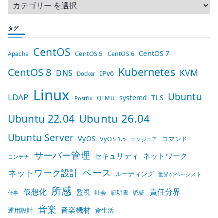
タグ
CentOS
CentOS 7
CentOS 5
Apache
CentOS 6
Kubernetes
CentOS 8
KVM
DNS
IPv6
Docker
Linux
Ubuntu
LDAP
TLS
systemd
QEMU
Postfix
Ubuntu 26.04
Ubuntu 22.04
Ubuntu Server
VyOS
VyOS 1.5
コマンド
エンジニア
サーバー管理
セキュリティ
ネットワーク
コンテナ
ベース
ネットワーク設計
ルーティング
世界のベーシスト
所感
仮想化
責任分界
監視
社会
証明書
認証
仕事
音楽
音楽機材
運用設計
食生活