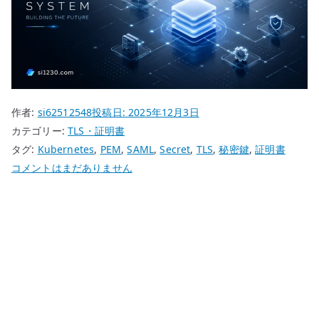
作者:
si62512548
投稿日:
2025年12月3日
カテゴリー:
TLS・証明書
タグ:
Kubernetes
,
PEM
,
SAML
,
Secret
,
TLS
,
秘密鍵
,
証明書
PEM
コメントはまだありません
形
式
の
証
明
書・
秘
密