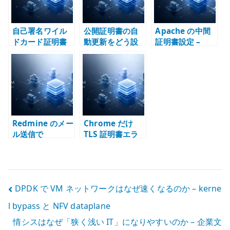
自己署名ワイル
公開証明書の自
Apache の中間
ドカード証明書
動更新をどう設
証明書設定 –
の設計指針 – 内
計するか –
SSLCertificateC
部 PKI と秘密鍵
HTTP-01、DNS-
hainFile から
の境界
01、混在環境の
SSLCertificateF
責任境界
ile へ
Redmine のメー
Chrome だけ
ル送信で
TLS 証明書エラ
certificate
ーになる場合 –
verify failed が
証明書チェー
出る理由 –
ン、SAN、
SMTP、CA、証
HSTS、独自 CA
投
DPDK で VM ネットワークはなぜ速くなるのか – kerne
明書チェーンの
を確認する
確認
l bypass と NFV dataplane
稿
情シスはなぜ「狭く浅い IT」になりやすいのか – 企業文