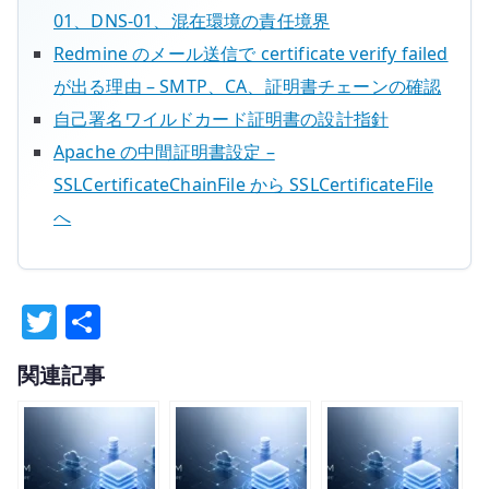
01、DNS-01、混在環境の責任境界
Redmine のメール送信で certificate verify failed
が出る理由 – SMTP、CA、証明書チェーンの確認
自己署名ワイルドカード証明書の設計指針
Apache の中間証明書設定 –
SSLCertificateChainFile から SSLCertificateFile
へ
T
共
w
有
関連記事
it
te
r