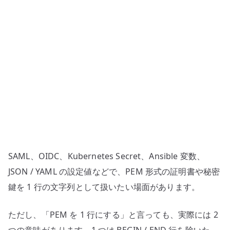
鍵
を
1
行
に
整
形
す
る
方
法
SAML、OIDC、Kubernetes Secret、Ansible 変数、
–
SAML、
JSON / YAML の設定値などで、PEM 形式の証明書や秘密
Kubernetes
鍵を 1 行の文字列として扱いたい場面があります。
Secret、
環
ただし、「PEM を 1 行にする」と言っても、実際には 2
境