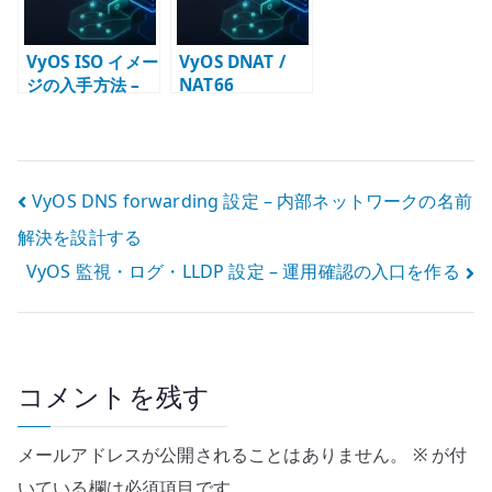
VyOS ISO イメー
VyOS DNAT /
ジの入手方法 –
NAT66
Rolling /
destination 設
Stream / LTS の
定 – 公開サービ
選び方
スへの転送と
Firewall
投
VyOS DNS forwarding 設定 – 内部ネットワークの名前
解決を設計する
稿
VyOS 監視・ログ・LLDP 設定 – 運用確認の入口を作る
ナ
ビ
ゲ
コメントを残す
ー
メールアドレスが公開されることはありません。
※
が付
シ
いている欄は必須項目です