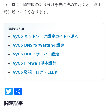
ュ、ログ、障害時の切り分けを先に決めておくと、運用
時に迷いにくくなります。
関連する記事
VyOS ネットワーク設定ガイドへ戻る
VyOS DNS forwarding 設定
VyOS DHCP サーバー設定
VyOS Firewall 基本設計
VyOS 監視・ログ・LLDP
T
共
w
有
関連記事
it