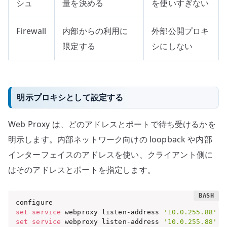
シュ
量を決める
を使いすぎない
Firewall
内部からの利用に
外部公開プロキ
限定する
シにしない
明示プロキシとして設定する
Web Proxy は、どのアドレスとポートで待ち受けるかを
明示します。内部ネットワーク向けの loopback や内部
インターフェイスのアドレスを使い、クライアント側に
はそのアドレスとポートを指定します。
set
service
 webproxy listen-address 
'10.0.255.88'
 p
set
service
 webproxy listen-address 
'10.0.255.88'
 d