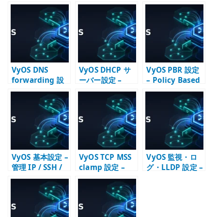
te
r
VyOS DNS
VyOS DHCP サ
VyOS PBR 設定
forwarding 設
ーバー設定 –
– Policy Based
定 – 内部ネット
LAN 向けアドレ
Routing の基本
ワークの名前解
ス配布の基本
決を設計する
VyOS 基本設定 –
VyOS TCP MSS
VyOS 監視・ロ
管理 IP / SSH /
clamp 設定 –
グ・LLDP 設定 –
DNS / NTP /
PPPoE / VPN 経
運用確認の入口
SNMP の初期設
路で詰まりを防
を作る
定
ぐ