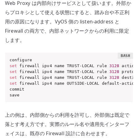
Web Proxy は内部向けサービスとして扱います。外部か
らプロキシとして使える状態にすると、踏み台や不正利
用の原因になります。VyOS 側の listen-address と
Firewall の両方で、内部ネットワークからの利用に限定
します。
set
 firewall ipv4 name TRUST-LOCAL rule 
3128
 action
set
 firewall ipv4 name TRUST-LOCAL rule 
3128
 protoc
set
 firewall ipv4 name TRUST-LOCAL rule 
3128
 destin
set
 firewall ipv4 name OUTSIDE-LOCAL default-action
commit

save
上の例は、内部側からの利用を許可し、外部側は既定で
落とす考え方です。実際のルール名や適用先インターフ
ェイスは、既存の Firewall 設計に合わせます。