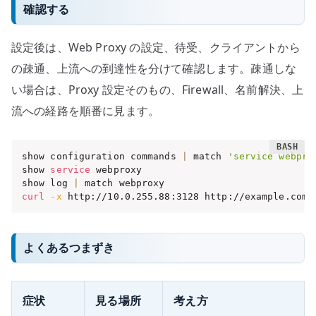
確認する
設定後は、Web Proxy の設定、待受、クライアントから
の疎通、上流への到達性を分けて確認します。疎通しな
い場合は、Proxy 設定そのもの、Firewall、名前解決、上
流への経路を順番に見ます。
show configuration commands 
|
 match 
'service webpro
show 
service
 webproxy

show log 
|
curl
-x
 http://10.0.255.88:3128 http://example.com/
よくあるつまずき
症状
見る場所
考え方