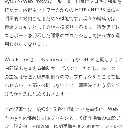
VyOS の Web Proxy は、ルーター自身にプロキシ機能を
う
へ
持たせ、内部ネットワークからの HTTP / HTTPS 通信を
の
明示的に経由させるための機能です。現在の構成では、
透過プロキシとして通信を横取りするより、待受アドレ
スとポートを明示した通常のプロキシとして扱う方が運
用しやすくなります。
Web Proxy は、DNS forwarding や DHCP と同じように
内部端末を支える補助サービスです。ただし、ルーター
の主役は転送と境界制御なので、プロキシをどこまで担
わせるか、外部へ公開しないこと、障害時にどう切り分
けるかを先に決めておきます。
この記事では、VyOS 1.5 系で読むことを前提に、Web
Proxy を内部向け明示プロキシとして使う場合の位置づ
け、設定例、Firewall、確認手順をまとめます。アドレス