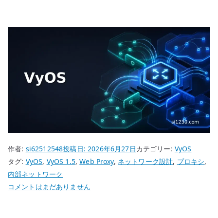
作者:
si62512548
投稿日:
2026年6月27日
カテゴリー:
VyOS
タグ:
VyOS
,
VyOS 1.5
,
Web Proxy
,
ネットワーク設計
,
プロキシ
,
内部ネットワーク
VyOS
コメントはまだありません
Web
Proxy