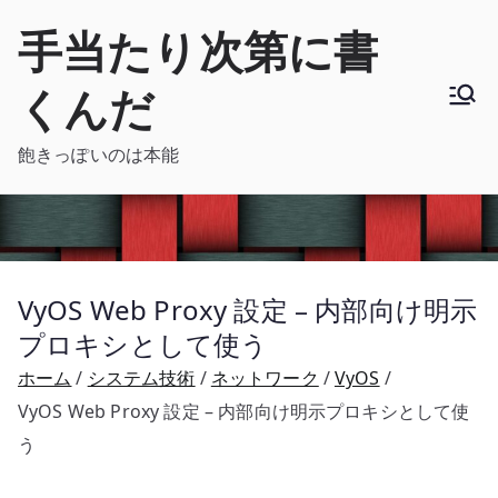
内
手当たり次第に書
容
を
くんだ
ス
キ
飽きっぽいのは本能
ッ
プ
VyOS Web Proxy 設定 – 内部向け明示
プロキシとして使う
ホーム
システム技術
ネットワーク
VyOS
VyOS Web Proxy 設定 – 内部向け明示プロキシとして使
う