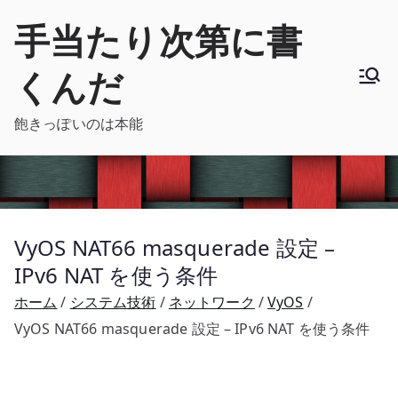
内
手当たり次第に書
容
を
くんだ
ス
キ
飽きっぽいのは本能
ッ
プ
VyOS NAT66 masquerade 設定 –
IPv6 NAT を使う条件
ホーム
システム技術
ネットワーク
VyOS
VyOS NAT66 masquerade 設定 – IPv6 NAT を使う条件