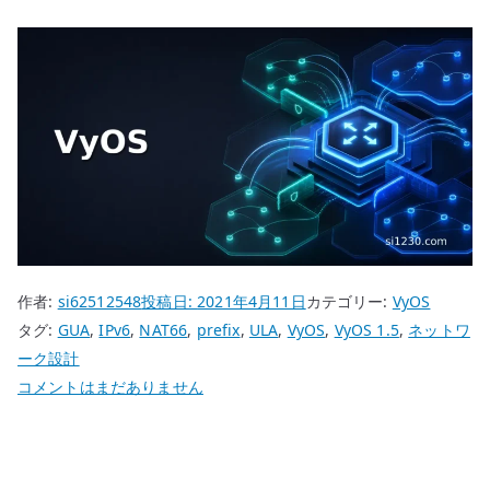
作者:
si62512548
投稿日:
2021年4月11日
カテゴリー:
VyOS
タグ:
GUA
,
IPv6
,
NAT66
,
prefix
,
ULA
,
VyOS
,
VyOS 1.5
,
ネットワ
ーク設計
VyOS
コメントはまだありません
NAT66
masquerade
設