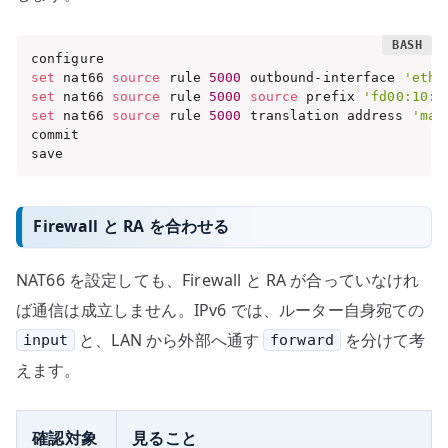
set
 nat66 
source
 rule 
5000
 outbound-interface 
'eth0
set
 nat66 
source
 rule 
5000
source
 prefix 
'fd00:10::
set
 nat66 
source
 rule 
5000
 translation address 
'mas
commit

save
Firewall と RA を合わせる
NAT66 を設定しても、Firewall と RA が合っていなけれ
ば通信は成立しません。IPv6 では、ルーター自身宛ての
と、LAN から外部へ通す
を分けて考
input
forward
えます。
確認対象
見ること