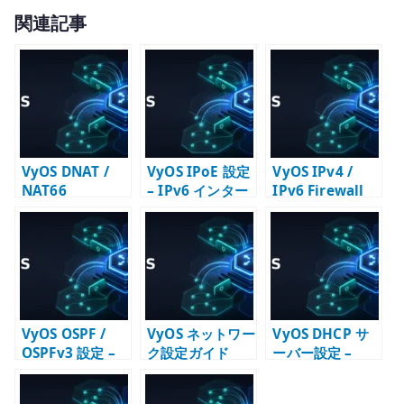
w
有
関連記事
it
te
r
VyOS DNAT /
VyOS IPoE 設定
VyOS IPv4 /
NAT66
– IPv6 インター
IPv6 Firewall
destination 設
ネット接続の基
設定 – input /
定 – 公開サービ
本
forward の責務
スへの転送と
を分ける
Firewall
VyOS OSPF /
VyOS ネットワー
VyOS DHCP サ
OSPFv3 設定 –
ク設定ガイド
ーバー設定 –
IPv4 / IPv6 の動
LAN 向けアドレ
的ルーティング
ス配布の基本