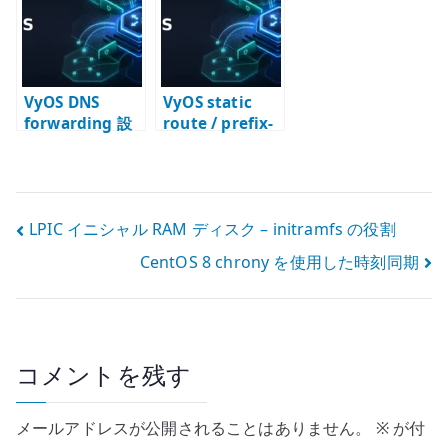
を設計する
VyOS DNS
VyOS static
forwarding 設
route / prefix-
定 – 内部ネット
list 設定 – 経路
ワークの名前解
と選別条件を分
決を設計する
ける
投
LPIC イニシャル RAM ディスク – initramfs の役割
CentOS 8 chrony を使用した時刻同期
稿
ナ
ビ
コメントを残す
ゲ
ー
メールアドレスが公開されることはありません。
※
が付