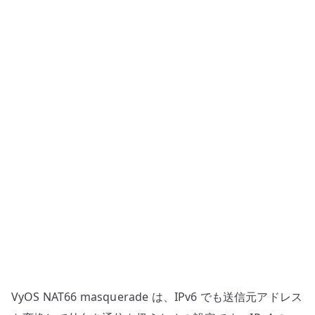
定
–
IPv6
NAT
を
使
う
条
件
へ
の
VyOS NAT66 masquerade は、IPv6 でも送信元アドレス