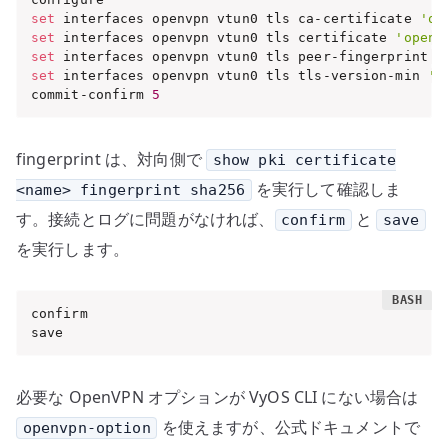
set
 interfaces openvpn vtun0 tls ca-certificate 
'op
set
 interfaces openvpn vtun0 tls certificate 
'openv
set
 interfaces openvpn vtun0 tls peer-fingerprint 
'
set
 interfaces openvpn vtun0 tls tls-version-min 
'1
commit-confirm 
5
fingerprint は、対向側で
show pki certificate
を実行して確認しま
<name> fingerprint sha256
す。接続とログに問題がなければ、
と
confirm
save
を実行します。
confirm

save
必要な OpenVPN オプションが VyOS CLI にない場合は
を使えますが、公式ドキュメントで
openvpn-option