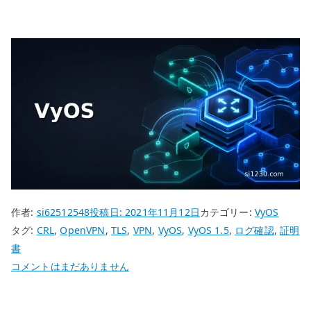
作者:
si62512548
投稿日:
2021年11月12日
カテゴリー:
VyOS
タグ:
CRL
,
OpenVPN
,
TLS
,
VPN
,
VyOS
,
VyOS 1.5
,
ログ確認
,
証明
書
VyOS
コメントはまだありません
OpenVPN
の