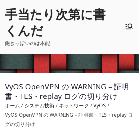
内
手当たり次第に書
容
を
くんだ
ス
キ
飽きっぽいのは本能
ッ
プ
VyOS OpenVPN の WARNING – 証明
書・TLS・replay ログの切り分け
ホーム
システム技術
ネットワーク
VyOS
VyOS OpenVPN の WARNING – 証明書・TLS・replay ロ
グの切り分け