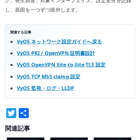
グ、発生頻度、対象インターフェイス、設定差分を記録
し、原因を一つずつ除外します。
関連する記事
VyOS ネットワーク設定ガイドへ戻る
VyOS PKI / OpenVPN 証明書設計
VyOS OpenVPN Site-to-Site TLS 設定
VyOS TCP MSS clamp 設定
VyOS 監視・ログ・LLDP
T
共
w
有
関連記事
it