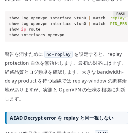
show log openvpn interface vtun0 
|
 match 
'replay'
show log openvpn interface vtun0 
|
 match 
'PID_ERR'
show 
ip
 route

show interfaces openvpn
警告を消すために
を設定すると、replay
no-replay
protection 自体を無効化します。最初の対応にはせず、
経路品質とログ頻度を確認します。大きな bandwidth-
delay product を持つ回線では replay-window の調整余
地がありますが、実測と OpenVPN の仕様を根拠に判断
します。
AEAD Decrypt error を replay と同一視しない