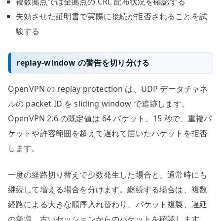
複数拠点では全拠点の CRL 配布状況を確認する
失効させた証明書で実際に接続が拒否されることを試
験する
replay-window の警告を切り分ける
OpenVPN の replay protection は、UDP データチャネ
ルの packet ID を sliding window で追跡します。
OpenVPN 2.6 の既定値は 64 パケット、15 秒で、重複パ
ケットや許容範囲を超えて遅れて届いたパケットを拒否
します。
一度の経路切り替えで少数発生した場合と、通常時にも
継続して増える場合を分けます。継続する場合は、複数
経路による大きな順序入れ替わり、パケット複製、遅延
の急増、古いセッションからのパケットを確認します。