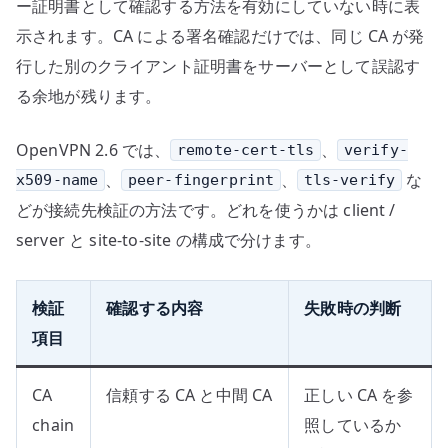
ー証明書として確認する方法を有効にしていない時に表
示されます。CA による署名確認だけでは、同じ CA が発
行した別のクライアント証明書をサーバーとして誤認す
る余地が残ります。
OpenVPN 2.6 では、
、
remote-cert-tls
verify-
、
、
な
x509-name
peer-fingerprint
tls-verify
どが接続先検証の方法です。どれを使うかは client /
server と site-to-site の構成で分けます。
検証
確認する内容
失敗時の判断
項目
CA
信頼する CA と中間 CA
正しい CA を参
chain
照しているか