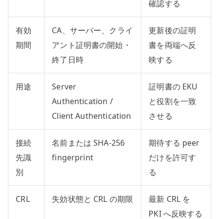
確認する
有効
CA、サーバー、クライ
更新後の証明
期間
アント証明書の開始・
書を両端へ反
終了日時
映する
用途
Server
証明書の EKU
Authentication /
と役割を一致
Client Authentication
させる
接続
名前または SHA-256
期待する peer
先識
fingerprint
だけを許可す
別
る
CRL
失効状態と CRL の期限
最新 CRL を
PKI へ反映する