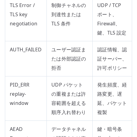
TLS Error /
制御チャネルの
UDP / TCP
TLS key
到達性または
ポート、
negotiation
TLS 条件
Firewall、
鍵、TLS 設定
AUTH_FAILED
ユーザー認証ま
認証情報、認
たは外部認証の
証サーバー、
拒否
許可ポリシー
PID_ERR
UDP パケット
発生頻度、経
replay-
の重複または許
路変更、遅
window
容範囲を超える
延、パケット
順序入れ替わり
複製
AEAD
データチャネル
鍵・暗号条