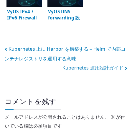
VyOS IPv4 /
VyOS DNS
IPv6 Firewall
forwarding 設
設定 – input /
定 – 内部ネット
forward の責務
ワークの名前解
を分ける
決を設計する
投
Kubernetes 上に Harbor を構築する – Helm で内部コ
ンテナレジストリを運用する意味
稿
Kubernetes 運用設計ガイド
ナ
ビ
ゲ
コメントを残す
ー
メールアドレスが公開されることはありません。
※
が付
シ
いている欄は必須項目です