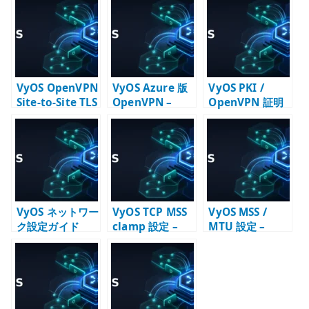
te
r
VyOS OpenVPN
VyOS Azure 版
VyOS PKI /
Site-to-Site TLS
OpenVPN –
OpenVPN 証明
設定 – MTU /
Marketplace イ
書設計 – CA と証
MSS / ルーティ
メージでリモー
明書の責務を分
ングを合わせて
トアクセス VPN
ける
考える
を構成する
VyOS ネットワー
VyOS TCP MSS
VyOS MSS /
ク設定ガイド
clamp 設定 –
MTU 設定 –
PPPoE / VPN 経
PPPoE 経路で通
路で詰まりを防
信が詰まる時の
ぐ
確認