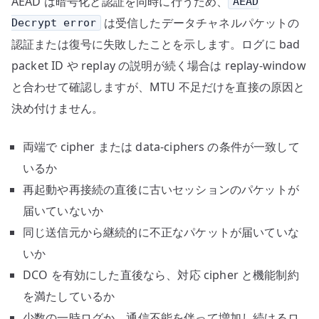
AEAD は暗号化と認証を同時に行うため、
AEAD
は受信したデータチャネルパケットの
Decrypt error
認証または復号に失敗したことを示します。ログに bad
packet ID や replay の説明が続く場合は replay-window
と合わせて確認しますが、MTU 不足だけを直接の原因と
決め付けません。
両端で cipher または data-ciphers の条件が一致して
いるか
再起動や再接続の直後に古いセッションのパケットが
届いていないか
同じ送信元から継続的に不正なパケットが届いていな
いか
DCO を有効にした直後なら、対応 cipher と機能制約
を満たしているか
少数の一時ログか、通信不能を伴って増加し続けるロ