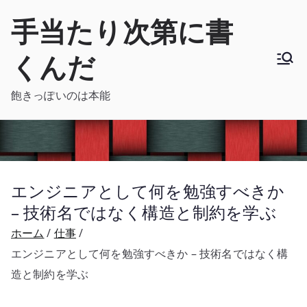
内
手当たり次第に書
容
を
くんだ
ス
キ
飽きっぽいのは本能
ッ
プ
エンジニアとして何を勉強すべきか
– 技術名ではなく構造と制約を学ぶ
ホーム
仕事
エンジニアとして何を勉強すべきか – 技術名ではなく構
造と制約を学ぶ