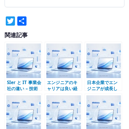
T
共
w
有
関連記事
it
te
r
SIer と IT 事業会
エンジニアのキ
日本企業でエン
社の違い – 技術
ャリアは良い経
ジニアが成長し
経験を積める環
験を積めるかで
にくい理由 – 技
境はどちらか
決まる – 技術責
術より調整が評
任を持てる環境
価される構造
を選ぶ