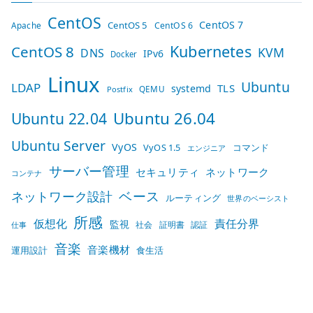
CentOS
CentOS 7
CentOS 5
Apache
CentOS 6
Kubernetes
CentOS 8
KVM
DNS
IPv6
Docker
Linux
Ubuntu
LDAP
TLS
systemd
QEMU
Postfix
Ubuntu 26.04
Ubuntu 22.04
Ubuntu Server
VyOS
VyOS 1.5
コマンド
エンジニア
サーバー管理
セキュリティ
ネットワーク
コンテナ
ベース
ネットワーク設計
ルーティング
世界のベーシスト
所感
仮想化
責任分界
監視
社会
証明書
認証
仕事
音楽
音楽機材
運用設計
食生活