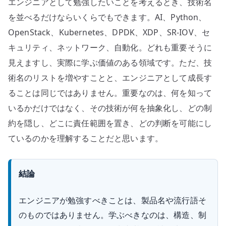
エンジニアとして勉強したいことを考えるとき、技術名
で
は
を並べるだけならいくらでもできます。AI、Python、
な
OpenStack、Kubernetes、DPDK、XDP、SR-IOV、セ
く
キュリティ、ネットワーク、自動化。どれも重要そうに
構
見えますし、実際に学ぶ価値のある領域です。ただ、技
造
術名のリストを増やすことと、エンジニアとして成長す
と
ることは同じではありません。重要なのは、何を知って
制
いるかだけではなく、その技術が何を抽象化し、どの制
約
を
約を隠し、どこに責任範囲を置き、どの判断を可能にし
学
ているのかを理解することだと思います。
ぶ
へ
結論
の
エンジニアが勉強すべきことは、製品名や流行語そ
のものではありません。学ぶべきなのは、構造、制