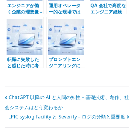
エンジニアが働
運用オペレータ
QA 会社で高度な
く企業の理想像 –
ー的な現場では
エンジニア経験
技術レイヤーと
エンジニア経験
は積めるのか –
経験の質で考え
を積みにくい
テスト工程と技
る
術責任の違い
転職に失敗した
プロンプトエン
と感じた時に考
ジニアリングに
えること – エン
惹かれる人は非
ジニアとして良
エンジニア層な
い経験を失わな
のか – AI 活用と
いために
構造化能力の違
投
ChatGPT 以降の AI と人間の知性 – 基礎技術、創作、社
い
会システムはどう変わるか
稿
LPIC syslog Facility と Severity – ログの分類と重要度
ナ