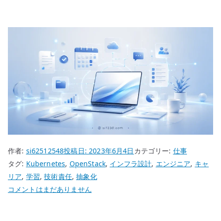
作者:
si62512548
投稿日:
2023年6月4日
カテゴリー:
仕事
タグ:
Kubernetes
,
OpenStack
,
インフラ設計
,
エンジニア
,
キャ
リア
,
学習
,
技術責任
,
抽象化
エ
コメントはまだありません
ン
ジ