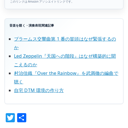
このリンクは Amazon アソシエイトリンクです。
音楽を聴く・演奏表現関連記事
ブラームス交響曲第 1 番の冒頭はなぜ緊張するの
か
Led Zeppelin『天国への階段』はなぜ構築的に聞
こえるのか
村治佳織『Over the Rainbow』を武満徹の編曲で
聴く
自宅 DTM 環境の作り方
T
共
w
有