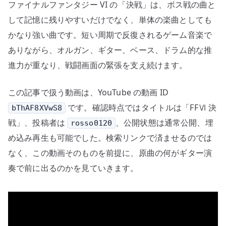
ファイナルファンタジー VI の「決戦」は、ボス戦の曲と
–
ボ
して記憶に残りやすいだけでなく、単体の楽曲としても
ス
かなり強い曲です。短い周期で反復されるゲーム音楽で
戦
ありながら、オルガン、ギター、ベース、ドラム的な推
BGM
進力が重なり、戦闘画面の緊張を支え続けます。
の
構
この記事で扱う動画は、YouTube の動画 ID
造
です。確認時点ではタイトルは「FFⅥ 決
bThAF8XVwS8
と
戦」、投稿者は
、公開状態は通常公開、埋
rosso0120
演
奏
め込み再生も可能でした。検索リンクで済ませるのでは
の
なく、この動画そのものを前提に、原曲の何がギター演
力
奏で前に出るのかを見ていきます。
へ
の