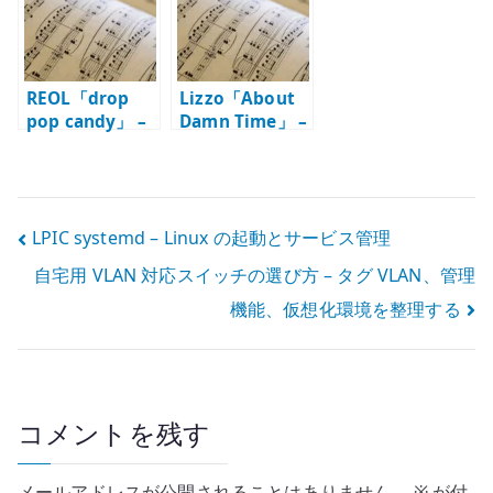
に上がる曲
REOL「drop
Lizzo「About
pop candy」 –
Damn Time」 –
映像と音が一体
ボーカルとベー
になった日本的
スラインの気持
ポップ
ちよさ
投
LPIC systemd – Linux の起動とサービス管理
自宅用 VLAN 対応スイッチの選び方 – タグ VLAN、管理
稿
機能、仮想化環境を整理する
ナ
ビ
ゲ
コメントを残す
ー
メールアドレスが公開されることはありません。
※
が付