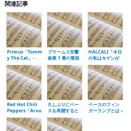
関連記事
it
te
r
Primus「Tomm
ブラームス交響
HALCALI「今日
y The Cat」-
曲第 1 番の冒頭
の私はキゲンが
Les Claypool の
はなぜ緊張する
い～い」 – ゆる
ベースが曲を支
のか – ティンパ
さが作るポップ
配する理由
ニと反行する旋
の強さ
律
Red Hot Chili
久しぶりにベー
ベースのフィン
Peppers「Arou
スを再開すると
ガーランプとは –
nd the
きの練習 – 10 年
右手の深さ、取
World」– Flea
のブランクから
り付け位置、仕
のベースで一気
感覚を戻す
上げを考える