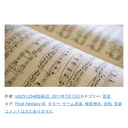
作者:
si62512548
投稿日:
2011年7月15日
カテゴリー:
音楽
タグ:
Final Fantasy VI
,
ギター
,
ゲーム音楽
,
植松伸夫
,
決戦
,
音楽
フ
コメントはまだありません
ァ
イ