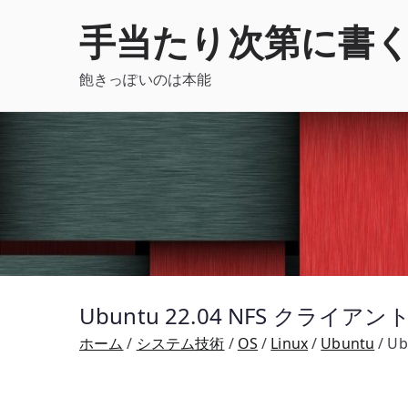
内
手当たり次第に書
容
を
飽きっぽいのは本能
ス
キ
ッ
プ
Ubuntu 22.04 NFS クライアント
ホーム
システム技術
OS
Linux
Ubuntu
Ub