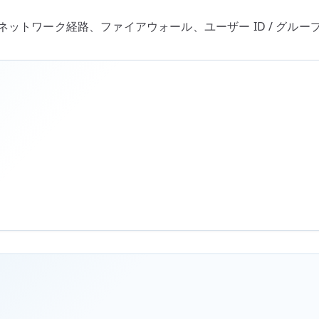
の
ネットワーク経路、ファイアウォール、ユーザー ID / グルー
基
本
へ
の