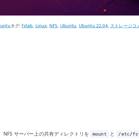
Ub
untu
タグ:
fstab
,
Linux
,
NFS
,
Ubuntu
,
Ubuntu 22.04
,
ストレージ
コ
22.
NF
ク
ラ
イ
ア
ン
ト
設
定
–
mo
と
設定し、NFS サーバー上の共有ディレクトリを
と
mount
/etc/fs
fst