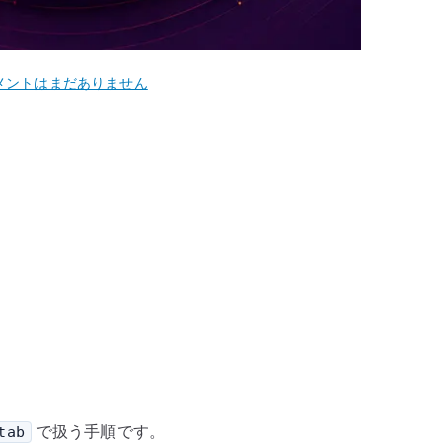
untu
メントはまだありません
04
S
unt
で扱う手順です。
tab
ab