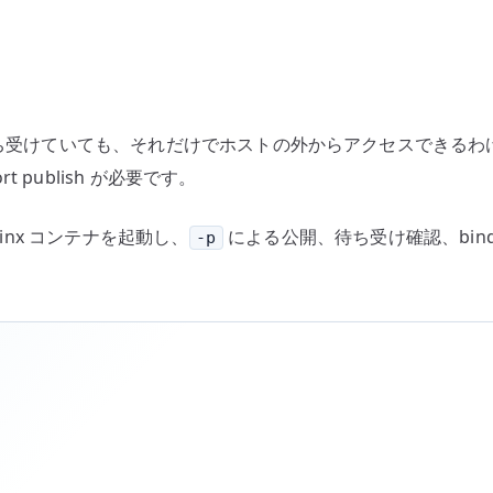
を
外
部
公
開
番ポートを待ち受けていても、それだけでホストの外からアクセスで
す
publish が必要です。
る
–
 Nginx コンテナを起動し、
による公開、待ち受け確認、bind a
-p
po
pu
の
基
本
へ
の