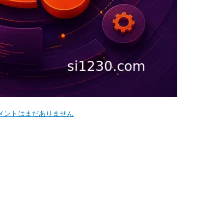
untu
メントはまだありません
.04
cker
inx