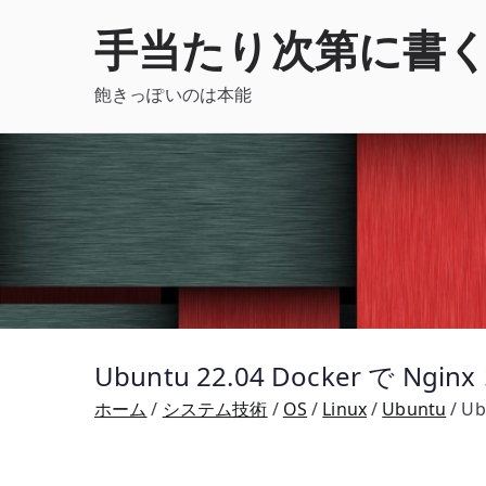
内
手当たり次第に書
容
を
飽きっぽいのは本能
ス
キ
ッ
プ
Ubuntu 22.04 Docker で N
ホーム
システム技術
OS
Linux
Ubuntu
Ub