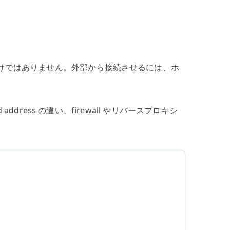
きるわけではありません。外部から接続させるには、ホ
ddress の違い、firewall やリバースプロキシ
rt
blish