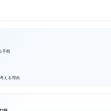
る手順
けて考える理由
第2版