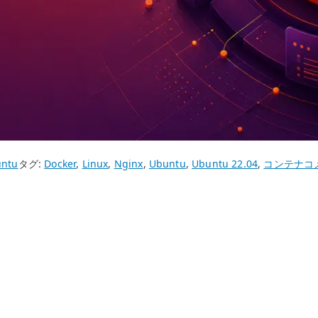
Ub
ntu
タグ:
Docker
,
Linux
,
Nginx
,
Ubuntu
,
Ubuntu 22.04
,
コンテナ
コ
22
Do
で
Ng
コ
ン
テ
ナ