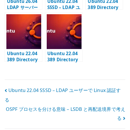
Ubuntu 26.04
Ubuntu 22.04
Ubuntu 22.04
LDAP サーバー
SSSD – LDAP ユ
389 Directory
の基本設定 – 389
ーザーで Linux
Server #1 – イ
Directory
認証する
ンスタンス作成
Server でディレ
と suffix 設計
クトリ基盤を作
る
Ubuntu 22.04
Ubuntu 22.04
389 Directory
389 Directory
Server #2 – TLS
Server #3 – ベ
有効化と LDAPS
ースエントリー
設定
の登録
投
Ubuntu 22.04 SSSD – LDAP ユーザーで Linux 認証す
る
稿
OSPF プロセスを分ける意味 – LSDB と再配送境界で考え
ナ
る
ビ