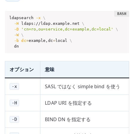
ldapsearch 
-x
\
-H
 ldaps://ldap.example.net 
\
-D
'cn=ro,ou=service,dc=example,dc=local'
\
-W
\
-b
dc
=
example,dc
=
local 
\
  dn
オプション
意味
SASL ではなく simple bind を使う
-x
LDAP URI を指定する
-H
BIND DN を指定する
-D