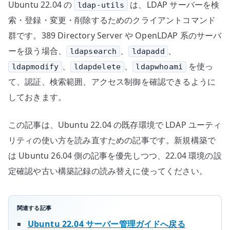
Ubuntu 22.04 の
は、LDAP サーバーを検
ldap-utils
方
へ
索・登録・変更・削除するためのクライアントコマンド
の
群です。389 Directory Server や OpenLDAP 系のサーバ
ーを扱う場合、
、
、
ldapsearch
ldapadd
、
、
を使っ
ldapmodify
ldapdelete
ldapwhoami
て、認証、検索範囲、アクセス制御を確認できるように
しておきます。
この記事は、Ubuntu 22.04 の既存環境で LDAP ユーティ
リティの使い方を読み直すための記事です。新規構築で
は Ubuntu 26.04 側の記事を優先しつつ、22.04 環境の設
定確認や古い構築記録の読み替えに使ってください。
関連する記事
Ubuntu 22.04 サーバー管理ガイドへ戻る