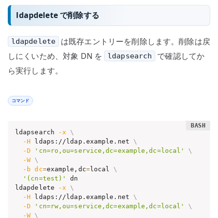
ldapdelete で削除する
は既存エントリーを削除します。削除は戻
ldapdelete
しにくいため、対象 DN を
で確認してか
ldapsearch
ら実行します。
コマンド
ldapsearch 
-x
\
-H
 ldaps://ldap.example.net 
\
-D
'cn=ro,ou=service,dc=example,dc=local'
\
-W
\
-b
dc
=
example,dc
=
local 
\
'(cn=test)'
 dn

ldapdelete 
-x
\
-H
 ldaps://ldap.example.net 
\
-D
'cn=rw,ou=service,dc=example,dc=local'
\
-W
\