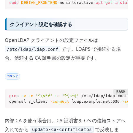
sudo
DEBIAN_FRONTEND
=
noninteractive 
apt-get
install
クライアント設定を確認する
OpenLDAP クライアントの設定ファイルは
です。LDAPS で接続する場
/etc/ldap/ldap.conf
合、信頼する CA 証明書の設定が重要です。
コマンド
grep
-v
-e
'^\s*#'
-e
'^\s*$'
 /etc/ldap/ldap.conf

openssl s_client 
-connect
 ldap.example.net:636 
-ser
内部 CA を使う場合は、CA 証明書を OS の信頼ストアへ
入れてから
で反映しま
update-ca-certificates