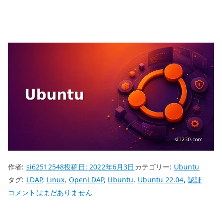
作者:
si62512548
投稿日:
2022年6月3日
カテゴリー:
Ubuntu
タグ:
LDAP
,
Linux
,
OpenLDAP
,
Ubuntu
,
Ubuntu 22.04
,
認証
Ubuntu
コメントはまだありません
22.04
OpenLDAP