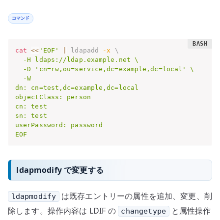
コマンド
cat
<<
'EOF'
|
 ldapadd 
-x
\
  -H ldaps://ldap.example.net \

  -D 'cn=rw,ou=service,dc=example,dc=local' \

  -W

dn: cn=test,dc=example,dc=local

objectClass: person

cn: test

sn: test

userPassword: password

EOF
ldapmodify で変更する
は既存エントリーの属性を追加、変更、削
ldapmodify
除します。操作内容は LDIF の
と属性操作
changetype