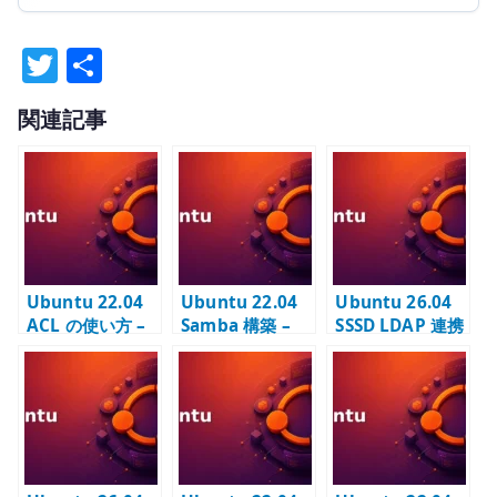
T
共
w
有
関連記事
it
te
r
Ubuntu 22.04
Ubuntu 22.04
Ubuntu 26.04
ACL の使い方 –
Samba 構築 –
SSSD LDAP 連携
setfacl /
LDAP 認証と
– LDAP ユーザー
getfacl で権限を
SID の基本
認証と TLS を設
追加する
定する