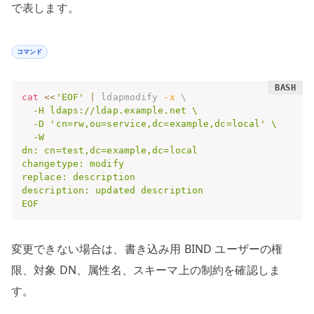
で表します。
コマンド
cat
<<
'EOF'
|
 ldapmodify 
-x
\
  -H ldaps://ldap.example.net \

  -D 'cn=rw,ou=service,dc=example,dc=local' \

  -W

dn: cn=test,dc=example,dc=local

changetype: modify

replace: description

description: updated description

EOF
変更できない場合は、書き込み用 BIND ユーザーの権
限、対象 DN、属性名、スキーマ上の制約を確認しま
す。