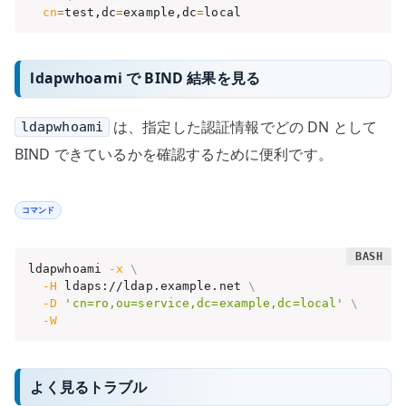
cn
=
test,dc
=
example,dc
=
local
ldapwhoami で BIND 結果を見る
は、指定した認証情報でどの DN として
ldapwhoami
BIND できているかを確認するために便利です。
コマンド
ldapwhoami 
-x
\
-H
 ldaps://ldap.example.net 
\
-D
'cn=ro,ou=service,dc=example,dc=local'
\
-W
よく見るトラブル