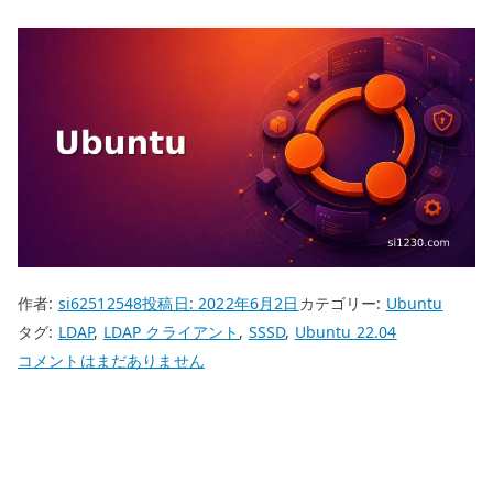
作者:
si62512548
投稿日:
2022年6月2日
カテゴリー:
Ubuntu
タグ:
LDAP
,
LDAP クライアント
,
SSSD
,
Ubuntu 22.04
Ubuntu
コメントはまだありません
22.04
SSSD
–
LDAP