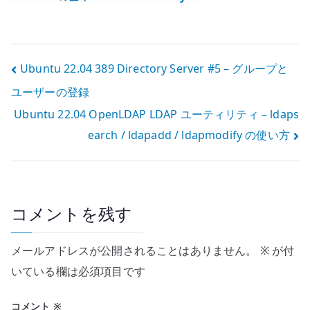
設定 – 内部
Server #3 – ベ
SMTP と TLS /
ースエントリー
LDAP alias を構
の登録
成する
投
Ubuntu 22.04 389 Directory Server #5 – グループと
ユーザーの登録
稿
Ubuntu 22.04 OpenLDAP LDAP ユーティリティ – ldaps
ナ
earch / ldapadd / ldapmodify の使い方
ビ
ゲ
ー
コメントを残す
シ
メールアドレスが公開されることはありません。
※
が付
ョ
いている欄は必須項目です
ン
コメント
※