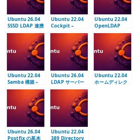
Ubuntu 26.04
Ubuntu 22.04
Ubuntu 22.04
SSSD LDAP 連携
Cockpit –
OpenLDAP
– LDAP ユーザー
Linux サーバー
LDAP ユーティ
認証と TLS を設
管理 WebUI を
リティ –
定する
補助的に使う
ldapsearch /
ldapadd /
ldapmodify の
使い方
Ubuntu 22.04
Ubuntu 26.04
Ubuntu 22.04
Samba 構築 –
LDAP サーバー
ホームディレク
LDAP 認証と
の基本設定 – 389
トリ作成 – 手動
SID の基本
Directory
作成と
Server でディレ
pam_mkhome
クトリ基盤を作
dir の使い分け
る
Ubuntu 26.04
Ubuntu 22.04
Postfix の基本
389 Directory