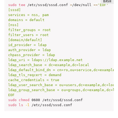
sudo
tee
 /etc/sssd/sssd.conf 
>
/dev/null 
<<
'EOF'

[sssd]

services = nss, pam

domains = default

[nss]

filter_groups = root

filter_users = root

[domain/default]

id_provider = ldap

auth_provider = ldap

chpass_provider = ldap

ldap_uri = ldaps://ldap.example.net

ldap_search_base = dc=example,dc=local

ldap_default_bind_dn = cn=ro,ou=service,dc=example,d
ldap_tls_reqcert = demand

cache_credentials = true

ldap_user_search_base = ou=users,dc=example,dc=local
ldap_group_search_base = ou=groups,dc=example,dc=loc
EOF
sudo
chmod
sudo
ls
-l
 /etc/sssd/sssd.conf