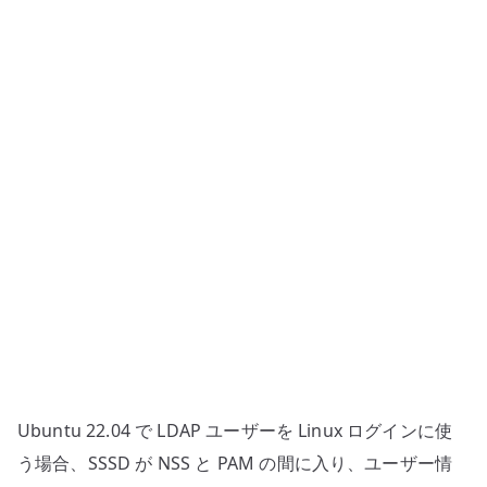
ユ
ー
ザ
ー
で
Linux
認
証
す
る
へ
の
Ubuntu 22.04 で LDAP ユーザーを Linux ログインに使
う場合、SSSD が NSS と PAM の間に入り、ユーザー情