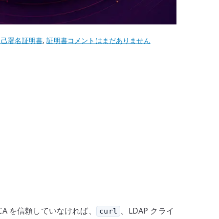
Ubuntu
自己署名証明書
,
証明書
コメントはまだありません
22.04
update-
ca-
certificates
–
内
部
CA
を
信
頼
ス
ト
 CA を信頼していなければ、
、LDAP クライ
curl
ア