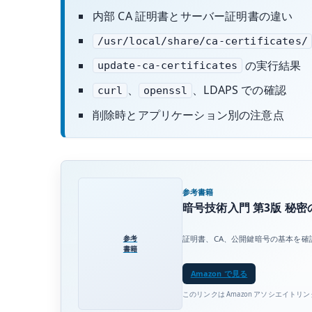
内部 CA 証明書とサーバー証明書の違い
/usr/local/share/ca-certificates/
の実行結果
update-ca-certificates
、
、LDAPS での確認
curl
openssl
削除時とアプリケーション別の注意点
参考書籍
暗号技術入門 第3版 秘
参考
証明書、CA、公開鍵暗号の基本を
書籍
Amazon で見る
このリンクは Amazon アソシエイトリ