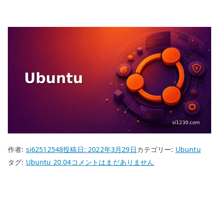
作者:
si62512548
投稿日:
2022年3月29日
カテゴリー:
Ubuntu
Ubuntu
タグ:
Ubuntu 20.04
コメントはまだありません
20.04
MicroK8s
の
初