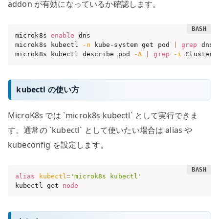
addon が有効になっているか確認します。
microk8s 
enable
 dns

microk8s kubectl 
-n
 kube-system get pod 
|
grep
 dns

microk8s kubectl describe pod 
-A
|
grep
-i
 ClusterD
kubectl の使い方
MicroK8s では `microk8s kubectl` として実行できま
す。通常の `kubectl` として使いたい場合は alias や
kubeconfig を設定します。
alias
kubectl
=
'microk8s kubectl'
kubectl get 
node