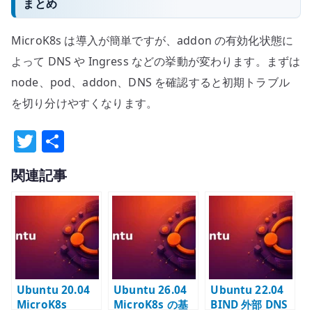
まとめ
MicroK8s は導入が簡単ですが、addon の有効化状態に
よって DNS や Ingress などの挙動が変わります。まずは
node、pod、addon、DNS を確認すると初期トラブル
を切り分けやすくなります。
T
共
w
有
関連記事
it
te
r
Ubuntu 20.04
Ubuntu 26.04
Ubuntu 22.04
MicroK8s
MicroK8s の基
BIND 外部 DNS