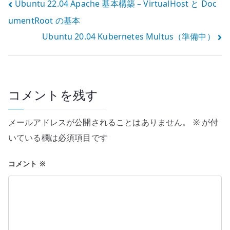
投
Ubuntu 22.04 Apache 基本構築 – VirtualHost と Doc
umentRoot の基本
稿
Ubuntu 20.04 Kubernetes Multus（準備中）
ナ
ビ
ゲ
コメントを残す
ー
メールアドレスが公開されることはありません。
※
が付
シ
いている欄は必須項目です
ョ
コメント
※
ン