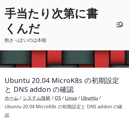
内
手当たり次第に書
容
を
くんだ
ス
キ
飽きっぽいのは本能
ッ
プ
Ubuntu 20.04 MicroK8s の初期設定
と DNS addon の確認
ホーム
システム技術
OS
Linux
Ubuntu
Ubuntu 20.04 MicroK8s の初期設定と DNS addon の確
認