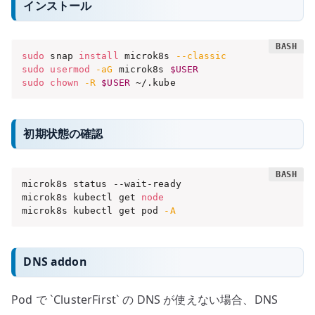
インストール
sudo
 snap 
install
 microk8s 
--classic
sudo
usermod
-aG
 microk8s 
$USER
sudo
chown
-R
$USER
 ~/.kube
初期状態の確認
microk8s status --wait-ready

microk8s kubectl get 
node
microk8s kubectl get pod 
-A
DNS addon
Pod で `ClusterFirst` の DNS が使えない場合、DNS