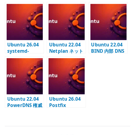
本設定 – snap で
– 公開ゾーンと権
単体
威 DNS の設計
Kubernetes を
構成する
Ubuntu 26.04
Ubuntu 22.04
Ubuntu 22.04
systemd-
Netplan ネット
BIND 内部 DNS
resolved の基本
ワーク設定 –
– 内部名前解決と
– DNS 設定と名
DHCP / 固定 IP /
再帰問い合わせ
前解決を確認す
DNS の基本
を構成する
る
Ubuntu 22.04
Ubuntu 26.04
PowerDNS 権威
Postfix
DNS – DB バック
OpenDKIM の設
エンドでゾーン
定 – DKIM 署名
を管理する
と DNS 公開鍵を
管理する