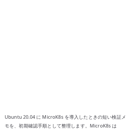
期
設
定
と
DNS
addon
の
確
認
へ
の
Ubuntu 20.04 に MicroK8s を導入したときの短い検証メ
モを、初期確認手順として整理します。MicroK8s は