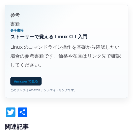
参考
書籍
参考書籍
ストーリーで覚える Linux CLI 入門
Linux のコマンドライン操作を基礎から確認したい
場合の参考書籍です。価格や在庫はリンク先で確認
してください。
Amazon で見る
このリンクは Amazon アソシエイトリンクです。
T
共
w
有
関連記事
it