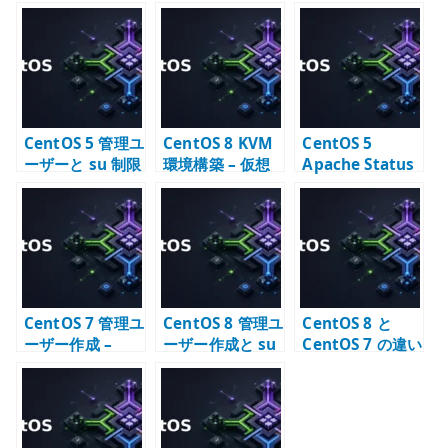
te
r
CentOS 5 管理ユ
CentOS 8 KVM
CentOS 5
ーザーと su 制限
環境構築 – 仮想
Apache Status
– wheel グルー
化支援機能と
の確認 –
プで権限を分け
libvirt の確認
mod_status で
る
稼働状態を見る
CentOS 7 管理ユ
CentOS 8 管理ユ
CentOS 8 と
ーザー作成 –
ーザー作成と su
CentOS 7 の違い
sudo を前提にし
コマンドの制限
– 移行期に確認す
た運用ユーザー
ること