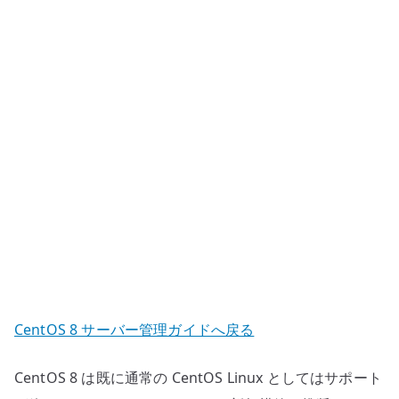
ル
ー
プ
と
sudoers
の
確
認
へ
の
CentOS 8 サーバー管理ガイドへ戻る
CentOS 8 は既に通常の CentOS Linux としてはサポート