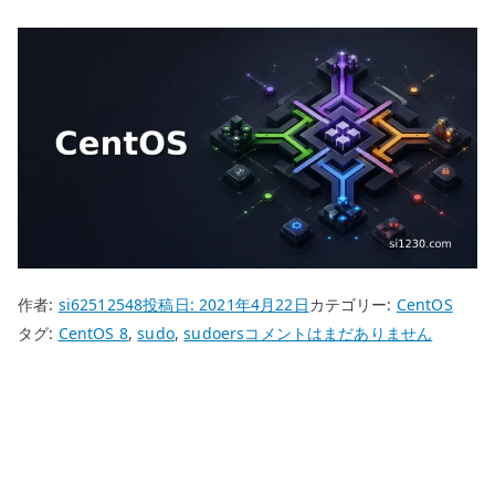
作者:
si62512548
投稿日:
2021年4月22日
カテゴリー:
CentOS
CentOS
タグ:
CentOS 8
,
sudo
,
sudoers
コメントはまだありません
8
sudo
–
wheel
グ