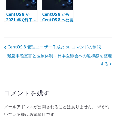
CentOS 8 が
CentOS 8 から
2021 年で終了 –
CentOS 8 へ公開
CentOS Stream
鍵認証で SSH 接
への転換点
続する
投
CentOS 8 管理ユーザー作成と su コマンドの制限
緊急事態宣言と医療体制 – 日本医師会への違和感を整理
稿
する
ナ
ビ
ゲ
コメントを残す
ー
メールアドレスが公開されることはありません。
※
が付
シ
いている欄は必須項目です