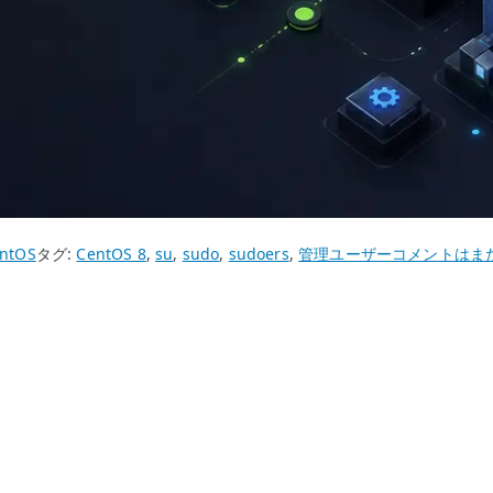
CentOS
ntOS
タグ:
CentOS 8
,
su
,
sudo
,
sudoers
,
管理ユーザー
コメントはま
8
管
理
ユ
ー
ザ
ー
作