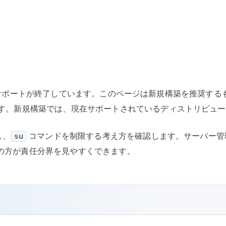
成
と
su
コ
マ
ン
ド
nux としてはサポートが終了しています。このページは新規構築を推
の
手順です。新規構築では、現在サポートされているディストリビュ
制
限
し、
コマンドを制限する考え方を確認します。サーバー管理
su
へ
成の方が責任分界を見やすくできます。
の