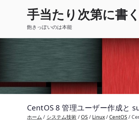
内
手当たり次第に書
容
を
飽きっぽいのは本能
ス
キ
ッ
プ
CentOS 8 管理ユーザー作成と 
ホーム
システム技術
OS
Linux
CentOS
C