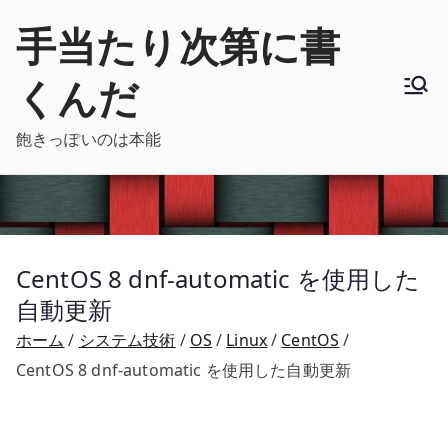
内
手当たり次第に書
容
を
くんだ
ス
キ
飽きっぽいのは本能
ッ
プ
CentOS 8 dnf-automatic を使用した
自動更新
ホーム
システム技術
OS
Linux
CentOS
CentOS 8 dnf-automatic を使用した自動更新