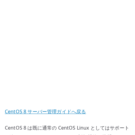
用
し
た
自
動
更
新
へ
の
CentOS 8 サーバー管理ガイドへ戻る
CentOS 8 は既に通常の CentOS Linux としてはサポート