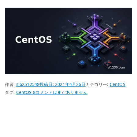
作者:
si62512548
投稿日:
2021年4月26日
カテゴリー:
CentOS
CentOS
タグ:
CentOS 8
コメントはまだありません
8
dnf-
automatic
を
使