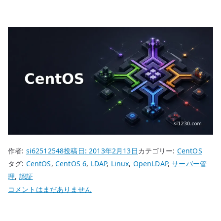
作者:
si62512548
投稿日:
2013年2月13日
カテゴリー:
CentOS
タグ:
CentOS
,
CentOS 6
,
LDAP
,
Linux
,
OpenLDAP
,
サーバー管
理
,
認証
CentOS
コメントはまだありません
6
OpenLDAP