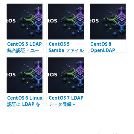
バー構築 –
OpenLDAP の初
setup コマンド
slapd.conf と初
期設定と TLS
で LDAP クライ
期データ登録
アントを構成す
る
CentOS 5 LDAP
CentOS 5
CentOS 8
統合認証 – ユー
Samba ファイル
OpenLDAP
ザー情報を一元
サーバー構築 –
LDAP クライア
管理する考え方
OpenLDAP 連携
ント –
と共有設定
ldapsearch と
証明書信頼設定
CentOS 6 Linux
CentOS 7 LDAP
認証に LDAP を
データ登録 –
使う – NSS /
base / group /
PAM 連携の基本
user の LDIF 例