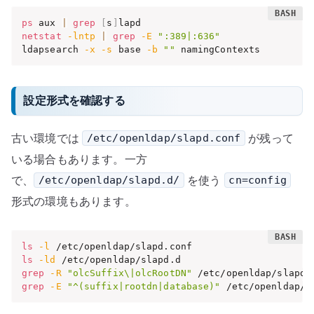
ps
 aux 
|
grep
[
s
]
netstat
-lntp
|
grep
-E
":389|:636"
ldapsearch 
-x
-s
 base 
-b
""
 namingContexts
設定形式を確認する
古い環境では
が残って
/etc/openldap/slapd.conf
いる場合もあります。一方
で、
を使う
/etc/openldap/slapd.d/
cn=config
形式の環境もあります。
ls
-l
ls
-ld
grep
-R
"olcSuffix\|olcRootDN"
 /etc/openldap/slapd.
grep
-E
"^(suffix|rootdn|database)"
 /etc/openldap/s