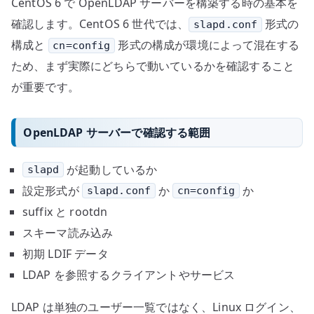
CentOS 6 で OpenLDAP サーバーを構築する時の基本を
基
本
確認します。CentOS 6 世代では、
形式の
slapd.conf
へ
構成と
形式の構成が環境によって混在する
cn=config
の
ため、まず実際にどちらで動いているかを確認すること
が重要です。
OpenLDAP サーバーで確認する範囲
が起動しているか
slapd
設定形式が
か
か
slapd.conf
cn=config
suffix と rootdn
スキーマ読み込み
初期 LDIF データ
LDAP を参照するクライアントやサービス
LDAP は単独のユーザー一覧ではなく、Linux ログイン、