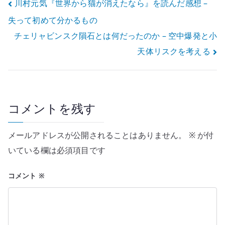
投
川村元気『世界から猫が消えたなら』を読んだ感想 –
失って初めて分かるもの
稿
チェリャビンスク隕石とは何だったのか – 空中爆発と小
ナ
天体リスクを考える
ビ
ゲ
ー
コメントを残す
シ
メールアドレスが公開されることはありません。
※
が付
ョ
いている欄は必須項目です
ン
コメント
※