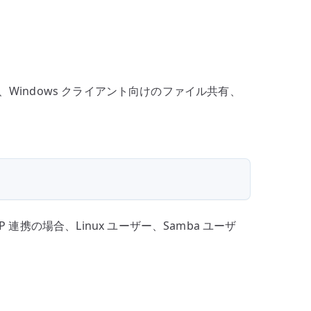
バ
ー
構
築
–
は、Windows クライアント向けのファイル共有、
OpenLDAP
連
携
と
共
有
設
連携の場合、Linux ユーザー、Samba ユーザ
定
へ
の