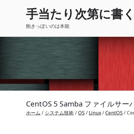
内
手当たり次第に書
容
を
飽きっぽいのは本能
ス
キ
ッ
プ
CentOS 5 Samba ファイルサ
ホーム
システム技術
OS
Linux
CentOS
Ce