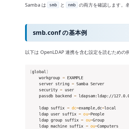
Samba は
と
の両方を確認します。
smb
nmb
smb.conf の基本例
以下は OpenLDAP 連携を含む設定を読むための
[
global
]
    workgroup 
=
 EXAMPLE

    server string 
=
 Samba Server

    security 
=
 user

    passdb backend 
=
 ldapsam:ldap://127.0.0
    ldap suffix 
=
dc
=
example,dc
=
local

    ldap user suffix 
=
ou
=
People

    ldap group suffix 
=
ou
=
Group

    ldap machine suffix 
=
ou
=
Computers
