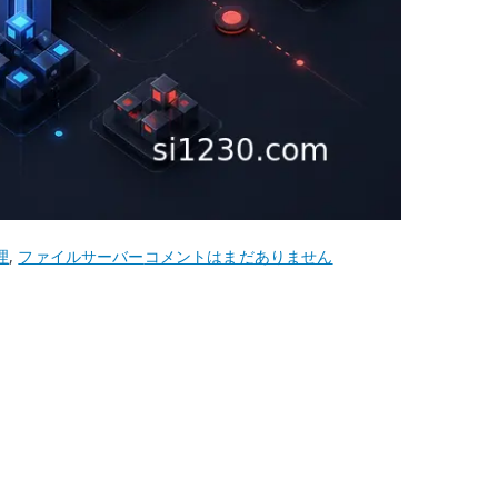
CentOS
理
,
ファイルサーバー
コメントはまだありません
5
Samba
フ
ァ
イ
ル
サ
ー