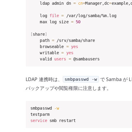
    ldap admin dn 
=
cn
=
Manager,dc
=
example,
    log 
file
=
 /var/log/samba/%m.log

    max log size 
=
50
[
share
]
    path 
=
 /srv/samba/share

    browseable 
=
yes
    writable 
=
yes
    valid 
users
=
 @sambausers
LDAP 連携時は、
で Samba
smbpasswd -w
バックアップや閲覧権限に注意します。
smbpasswd 
-w
service
 smb restart