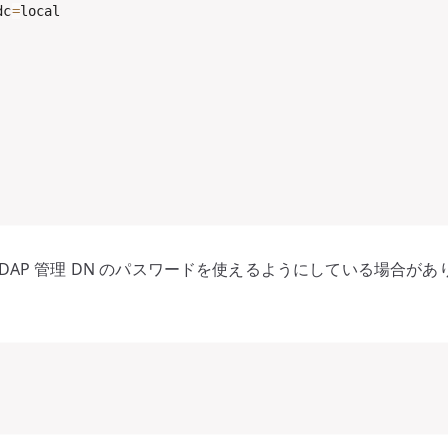
dc
=
local

 が LDAP 管理 DN のパスワードを使えるようにしている場