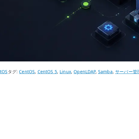
tOS
タグ:
CentOS
,
CentOS 5
,
Linux
,
OpenLDAP
,
Samba
,
サーバー管