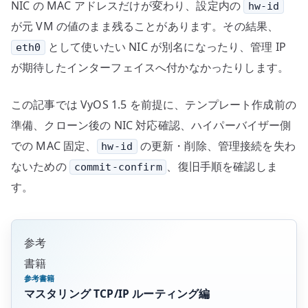
に
NIC の MAC アドレスだけが変わり、設定内の
hw-id
対
が元 VM の値のまま残ることがあります。その結果、
応
として使いたい NIC が別名になったり、管理 IP
eth0
す
が期待したインターフェイスへ付かなかったりします。
る
へ
この記事では VyOS 1.5 を前提に、テンプレート作成前の
の
準備、クローン後の NIC 対応確認、ハイパーバイザー側
での MAC 固定、
の更新・削除、管理接続を失わ
hw-id
ないための
、復旧手順を確認しま
commit-confirm
す。
参考
書籍
参考書籍
マスタリング TCP/IP ルーティング編