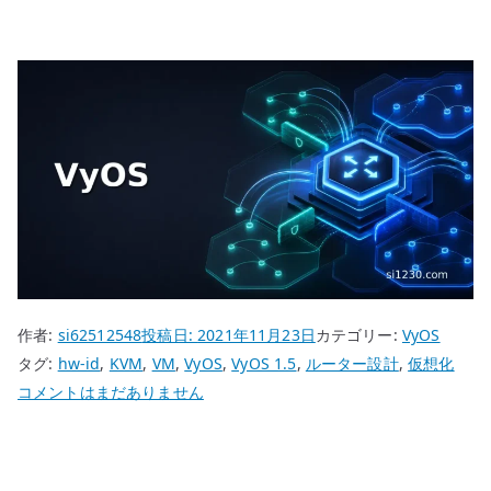
作者:
si62512548
投稿日:
2021年11月23日
カテゴリー:
VyOS
タグ:
hw-id
,
KVM
,
VM
,
VyOS
,
VyOS 1.5
,
ルーター設計
,
仮想化
VyOS
コメントはまだありません
VM
ク
ロ