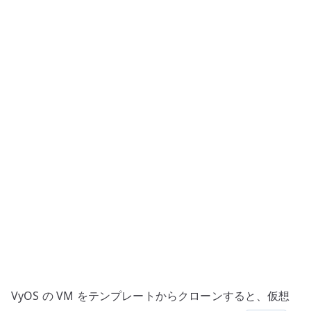
ー
ン
時
の
hw-
id
問
題
–
NIC
の
MAC
変
更
へ
安
VyOS の VM をテンプレートからクローンすると、仮想
全