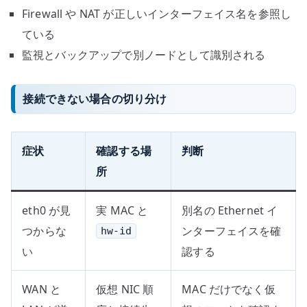
Firewall や NAT が正しいインターフェイス名を参照し
ている
監視とバックアップで別ノードとして識別される
接続できない場合の切り分け
症状
確認する場
判断
所
eth0 が見
実 MAC と
別名の Ethernet イ
つからな
ンターフェイスを確
hw-id
い
認する
WAN と
仮想 NIC 順
MAC だけでなく仮