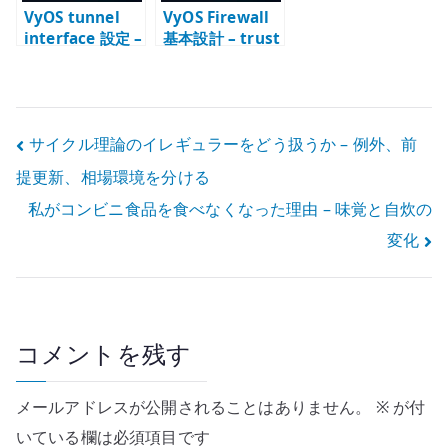
VyOS tunnel
VyOS Firewall
interface 設定 –
基本設計 – trust
GRE / IP6GRE
/ outside-in /
を経路設計に組
outside-local
み込む
を分ける
投
サイクル理論のイレギュラーをどう扱うか – 例外、前
提更新、相場環境を分ける
稿
私がコンビニ食品を食べなくなった理由 – 味覚と自炊の
ナ
変化
ビ
ゲ
ー
コメントを残す
シ
メールアドレスが公開されることはありません。
※
が付
ョ
いている欄は必須項目です