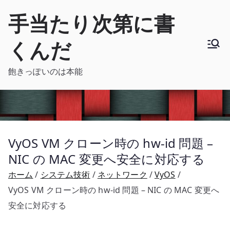
内
手当たり次第に書
容
を
くんだ
ス
キ
飽きっぽいのは本能
ッ
プ
VyOS VM クローン時の hw-id 問題 –
NIC の MAC 変更へ安全に対応する
ホーム
システム技術
ネットワーク
VyOS
VyOS VM クローン時の hw-id 問題 – NIC の MAC 変更へ
安全に対応する