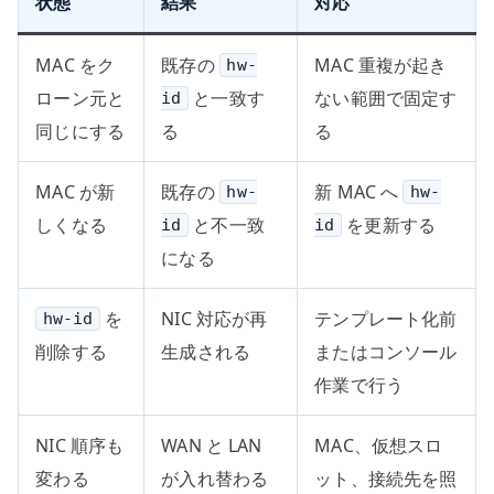
状態
結果
対応
MAC をク
既存の
MAC 重複が起き
hw-
ローン元と
と一致す
ない範囲で固定す
id
同じにする
る
る
MAC が新
既存の
新 MAC へ
hw-
hw-
しくなる
と不一致
を更新する
id
id
になる
を
NIC 対応が再
テンプレート化前
hw-id
削除する
生成される
またはコンソール
作業で行う
NIC 順序も
WAN と LAN
MAC、仮想スロ
変わる
が入れ替わる
ット、接続先を照