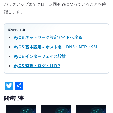
バックアップまでクローン固有値になっていることを確
認します。
関連する記事
VyOS ネットワーク設定ガイドへ戻る
VyOS 基本設定 – ホスト名・DNS・NTP・SSH
VyOS インターフェイス設計
VyOS 監視・ログ・LLDP
T
共
w
有
関連記事
it
te