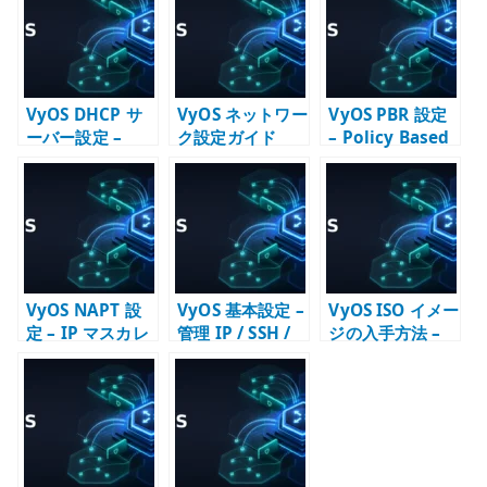
r
VyOS DHCP サ
VyOS ネットワー
VyOS PBR 設定
ーバー設定 –
ク設定ガイド
– Policy Based
LAN 向けアドレ
Routing の基本
ス配布の基本
VyOS NAPT 設
VyOS 基本設定 –
VyOS ISO イメー
定 – IP マスカレ
管理 IP / SSH /
ジの入手方法 –
ードで LAN から
DNS / NTP /
Rolling /
外へ出す
SNMP の初期設
Stream / LTS の
定
選び方