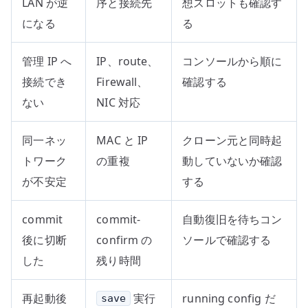
LAN が逆
序と接続先
想スロットも確認す
になる
る
管理 IP へ
IP、route、
コンソールから順に
接続でき
Firewall、
確認する
ない
NIC 対応
同一ネッ
MAC と IP
クローン元と同時起
トワーク
の重複
動していないか確認
が不安定
する
commit
commit-
自動復旧を待ちコン
後に切断
confirm の
ソールで確認する
した
残り時間
再起動後
実行
running config だ
save