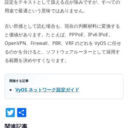
設定をテキストとして扱える点が強みですが、すべての
用途で最適という意味ではありません。
古い所感として読む場合も、現在の判断材料に変換する
と価値があります。たとえば、PPPoE、IPv6 IPoE、
OpenVPN、Firewall、PBR、VRF のどれを VyOS に任せ
るのかを分けると、ソフトウェアルーターとして採用す
る範囲を決めやすくなります。
関連する記事
VyOS ネットワーク設定ガイド
T
共
w
有
関連記事