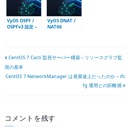
VyOS OSPF /
VyOS DNAT /
OSPFv3 設定 –
NAT66
IPv4 / IPv6 の動
destination 設
的ルーティング
定 – 公開サービ
を設計する
スへの転送と
Firewall
投
CentOS 7 Cacti 監視サーバー構築 – リソースグラフ監
視の基本
稿
CentOS 7 NetworkManager は発展途上だったのか – ifc
ナ
fg 運用との距離感
ビ
ゲ
ー
コメントを残す
シ