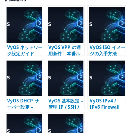
it
te
r
VyOS ネットワー
VyOS VPP の適
VyOS ISO イメー
ク設定ガイド
用条件 – 本番ル
ジの入手方法 –
ーターで
Rolling /
dataplane を分
Stream / LTS の
けて考える
選び方
VyOS DHCP サ
VyOS 基本設定 –
VyOS IPv4 /
ーバー設定 –
管理 IP / SSH /
IPv6 Firewall
LAN 向けアドレ
DNS / NTP /
設定 – input /
ス配布の基本
SNMP の初期設
forward の責務
定
を分ける