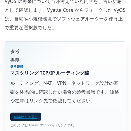
VyOS の将来について当時考えていた内容を、古い所感
ー
と
として確認します。Vyatta Core からフォークした VyOS
し
は、自宅や小規模環境でソフトウェアルーターを使う上
て
で重要な選択肢でした。
の
見
方
参考
へ
書籍
の
参考書籍
マスタリング TCP/IP ルーティング編
ルーティング、NAT、VPN、ネットワーク設計の基
礎を体系的に確認したい場合の参考書籍です。価格
や在庫はリンク先で確認してください。
Amazon で見る
このリンクは Amazon アソシエイトリンクです。