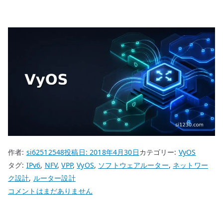
作者:
si62512548
投稿日:
2018年4月30日
カテゴリー:
VyOS
タグ:
IPv6
,
NFV
,
VPP
,
VyOS
,
ソフトウェアルーター
,
ネットワー
ク設計
,
ルーター設計
VyOS
コメントはまだありません
は
今