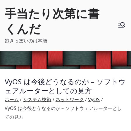
内
手当たり次第に書
容
を
くんだ
ス
キ
飽きっぽいのは本能
ッ
プ
VyOS は今後どうなるのか – ソフトウ
ェアルーターとしての見方
ホーム
システム技術
ネットワーク
VyOS
VyOS は今後どうなるのか – ソフトウェアルーターとし
ての見方