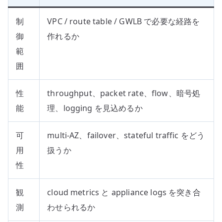
制
VPC / route table / GWLB で必要な経路を
御
作れるか
範
囲
性
throughput、packet rate、flow、暗号処
能
理、logging を見込めるか
可
multi-AZ、failover、stateful traffic をどう
用
扱うか
性
観
cloud metrics と appliance logs を突き合
測
わせられるか