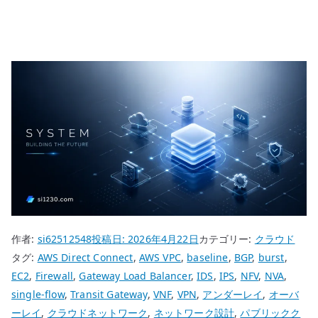
作者:
si62512548
投稿日:
2026年4月22日
カテゴリー:
クラウド
タグ:
AWS Direct Connect
,
AWS VPC
,
baseline
,
BGP
,
burst
,
EC2
,
Firewall
,
Gateway Load Balancer
,
IDS
,
IPS
,
NFV
,
NVA
,
single-flow
,
Transit Gateway
,
VNF
,
VPN
,
アンダーレイ
,
オーバ
ーレイ
,
クラウドネットワーク
,
ネットワーク設計
,
パブリックク