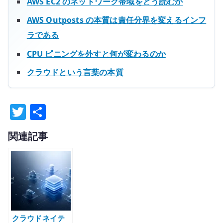
AWS EC2 のネットワーク帯域をどう読むか
AWS Outposts の本質は責任分界を変えるインフ
ラである
CPU ピニングを外すと何が変わるのか
クラウドという言葉の本質
T
共
w
有
関連記事
it
te
r
クラウドネイテ