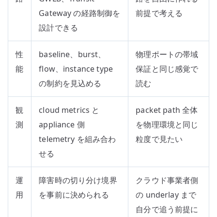
Gateway の経路制御を
前提で考える
設計できる
性
baseline、burst、
物理ポートの帯域
能
flow、instance type
保証と同じ感覚で
の制約を見込める
読む
観
cloud metrics と
packet path 全体
測
appliance 側
を物理環境と同じ
telemetry を組み合わ
粒度で見たい
せる
運
障害時の切り分け境界
クラウド事業者側
用
を事前に決められる
の underlay まで
自分で追う前提に