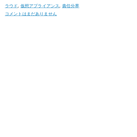
ラウド
,
仮想アプライアンス
,
責任分界
パ
コメントはまだありません
ブ
リ
ッ
ク
ク
ラ
ウ
ド
で
NFV
は
成
立
す
る