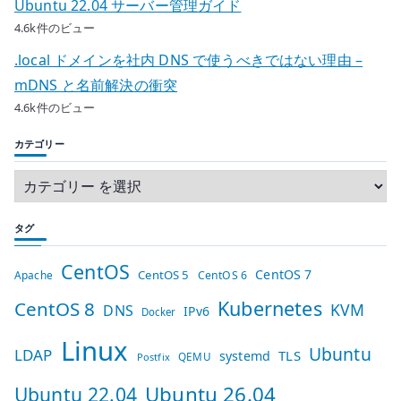
Ubuntu 22.04 サーバー管理ガイド
4.6k件のビュー
.local ドメインを社内 DNS で使うべきではない理由 –
mDNS と名前解決の衝突
4.6k件のビュー
カテゴリー
タグ
CentOS
CentOS 7
CentOS 5
Apache
CentOS 6
Kubernetes
CentOS 8
KVM
DNS
IPv6
Docker
Linux
Ubuntu
LDAP
TLS
systemd
QEMU
Postfix
Ubuntu 26.04
Ubuntu 22.04