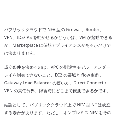
の
か
–
仮
パブリッククラウドで NFV 型の Firewall、Router、
想
ア
VPN、IDS/IPS を動かせるかどうかは、VM が起動できる
プ
か、Marketplace に仮想アプライアンスがあるかだけで
ラ
は決まりません。
イ
ア
成立条件を決めるのは、VPC の到達性モデル、アンダー
ン
レイを制御できないこと、EC2 の帯域と flow 制約、
ス
Gateway Load Balancer の使い方、Direct Connect /
を
VPN の責任分界、障害時にどこまで観測できるかです。
置
く
結論として、パブリッククラウド上で NFV 型 NF は成立
前
に
する場合があります。ただし、オンプレミス NFV をその