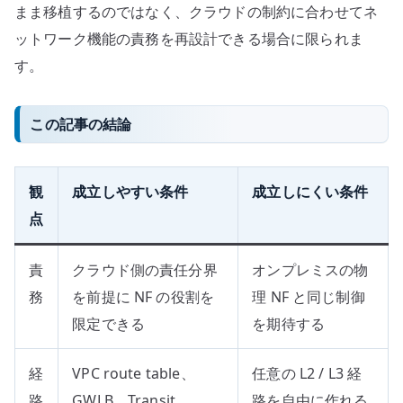
考
まま移植するのではなく、クラウドの制約に合わせてネ
え
ットワーク機能の責務を再設計できる場合に限られま
る
す。
こ
と
へ
この記事の結論
の
観
成立しやすい条件
成立しにくい条件
点
責
クラウド側の責任分界
オンプレミスの物
務
を前提に NF の役割を
理 NF と同じ制御
限定できる
を期待する
経
VPC route table、
任意の L2 / L3 経
路
GWLB、Transit
路を自由に作れる