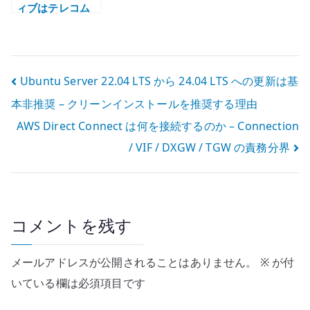
ィブはテレコム
を救うのか –
CNF、
Kubernetes、
OpenStack から
投
Ubuntu Server 22.04 LTS から 24.04 LTS への更新は基
考える通信基盤
本非推奨 – クリーンインストールを推奨する理由
稿
AWS Direct Connect は何を接続するのか – Connection
ナ
/ VIF / DXGW / TGW の責務分界
ビ
ゲ
ー
コメントを残す
シ
メールアドレスが公開されることはありません。
※
が付
ョ
いている欄は必須項目です