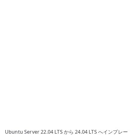
か
ら
24.04
LTS
へ
の
更
新
は
基
本
非
推
奨
–
ク
Ubuntu Server 22.04 LTS から 24.04 LTS へインプレー
リ