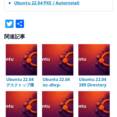
Ubuntu 22.04 PXE / Autoinstall
T
共
w
有
関連記事
it
te
r
Ubuntu 22.04
Ubuntu 22.04
Ubuntu 22.04
デスクトップ環
isc-dhcp-
389 Directory
境 – Server に
server – PXE ブ
Server #1 – イ
ubuntu-
ートを見据えた
ンスタンス作成
desktop を追加
DHCP サーバー
と suffix 設計
する
構築