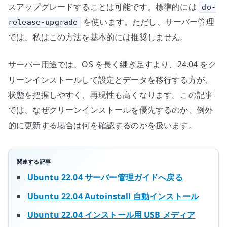
ー
スアップグレードすることは可能です。標準的には
do-
ン
を使います。ただし、サーバー管理
release-upgrade
イ
では、私はこの方法を基本的には推奨しません。
ン
ス
サーバー用途では、OS を長く継ぎ足すより、24.04 をク
ト
リーンインストールして設定とデータを移行する方が、
ー
状態を把握しやすく、再現性も高くなります。この記事
ル
では、なぜクリーンインストールを優先するのか、例外
を
推
的に更新する場合は何を確認するのかを扱います。
奨
す
関連する記事
る
Ubuntu 22.04 サーバー管理ガイドへ戻る
理
由
Ubuntu 22.04 Autoinstall 自動インストール
へ
Ubuntu 22.04 インストール用 USB メディア
の