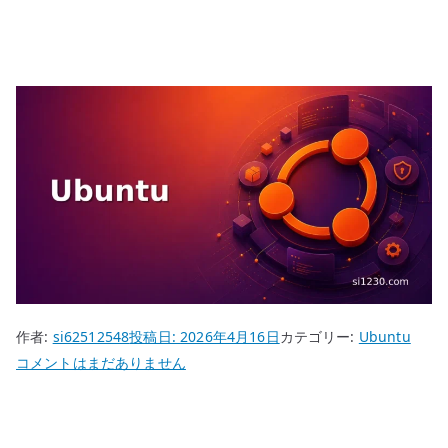
作者:
si62512548
投稿日:
2026年4月16日
カテゴリー:
Ubuntu
Ubuntu
コメントはまだありません
Server
22.04
LTS