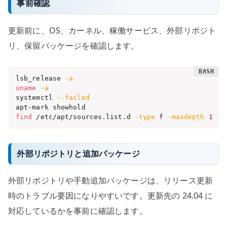
事前確認
更新前に、OS、カーネル、稼働サービス、外部リポジト
リ、保留パッケージを確認します。
lsb_release 
-a
uname
-a
systemctl 
--failed
find
 /etc/apt/sources.list.d 
-type
 f 
-maxdepth
1
-p
外部リポジトリと追加パッケージ
外部リポジトリや手動追加パッケージは、リリース更新
時のトラブル要因になりやすいです。更新先の 24.04 に
対応しているかを事前に確認します。