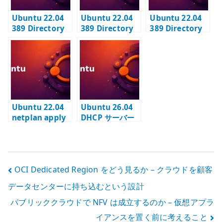
Ubuntu 22.04
Ubuntu 22.04
Ubuntu 22.04
389 Directory
389 Directory
389 Directory
Server #2 – TLS
Server #3 – ベ
Server #4 –
有効化と LDAPS
ースエントリー
BIND ユーザーと
設定
の登録
アクセス制御
Ubuntu 22.04
Ubuntu 26.04
netplan apply
DHCP サーバー
の ovsdb-
の基本設定 – isc-
server.service
dhcp-server で
警告 – Open
IPv4 を配布する
vSwitch を使わ
投
OCI Dedicated Region をどう見るか – クラウドを顧客
ない環境での考
え方
データセンターに持ち込むという設計
稿
パブリッククラウドで NFV は成立するのか – 仮想アプラ
ナ
イアンスを置く前に考えること