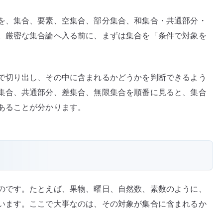
た
を、集合、要素、空集合、部分集合、和集合・共通部分・
め
。厳密な集合論へ入る前に、まずは集合を「条件で対象を
の
基
本
概
で切り出し、その中に含まれるかどうかを判断できるよう
念
集合、共通部分、差集合、無限集合を順番に見ると、集合
へ
あることが分かります。
の
のです。たとえば、果物、曜日、自然数、素数のように、
います。ここで大事なのは、その対象が集合に含まれるか