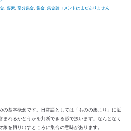
学
集
集合
,
要素
,
部分集合
,
集合
,
集合論
コメントはまだありません
合
と
は
何
か
–
数
学
で
対
象
を
ま
めの基本概念です。日常語としては「ものの集まり」に近
と
含まれるかどうかを判断できる形で扱います。なんとなく
め
対象を切り出すところに集合の意味があります。
る