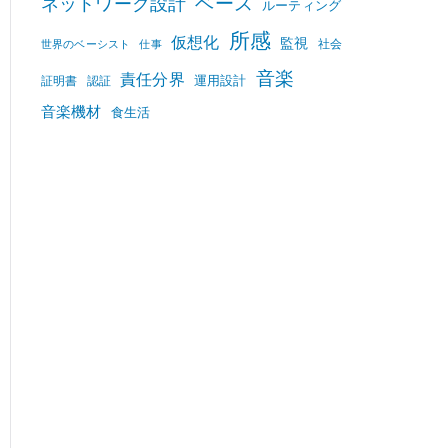
ベース
ネットワーク設計
ルーティング
所感
仮想化
監視
社会
世界のベーシスト
仕事
音楽
責任分界
運用設計
証明書
認証
音楽機材
食生活