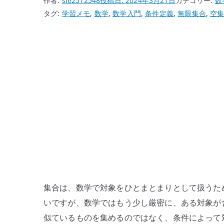
作者:
si62512548
投稿日:
2024年3月21日
カテゴリー:
数
タグ:
学習メモ
,
数学
,
数学入門
,
条件定義
,
無限集合
,
空
集合は、数学で対象をひとまとまりとして扱うた
いですが、数学ではもう少し厳密に、ある対象が
似ているものを集めるのではなく、条件によって