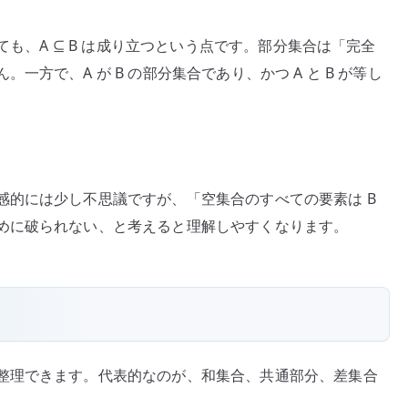
ても、A ⊆ B は成り立つという点です。部分集合は「完全
方で、A が B の部分集合であり、かつ A と B が等し
感的には少し不思議ですが、「空集合のすべての要素は B
めに破られない、と考えると理解しやすくなります。
整理できます。代表的なのが、和集合、共通部分、差集合