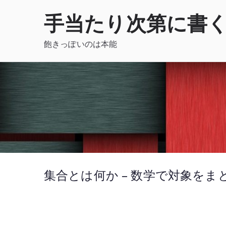
内
手当たり次第に書
容
を
飽きっぽいのは本能
ス
キ
ッ
プ
集合とは何か – 数学で対象を