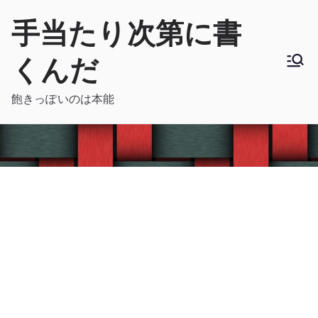
内
手当たり次第に書
容
を
くんだ
ス
キ
飽きっぽいのは本能
ッ
プ