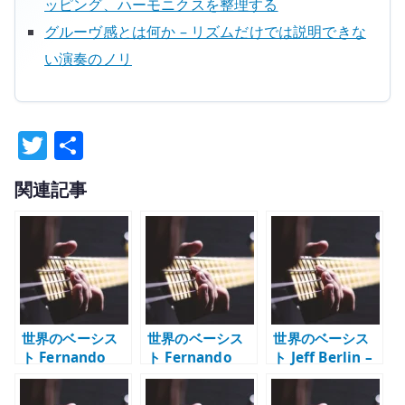
ッピング、ハーモニクスを整理する
グルーヴ感とは何か – リズムだけでは説明できな
い演奏のノリ
T
共
w
有
関連記事
it
te
r
世界のベーシス
世界のベーシス
世界のベーシス
ト Fernando
ト Fernando
ト Jeff Berlin –
Lamadrid – ク
Molinari – パワ
4 弦ベースで聴く
ールな曲作りと
ーと安定感で弾
圧倒的な表現力