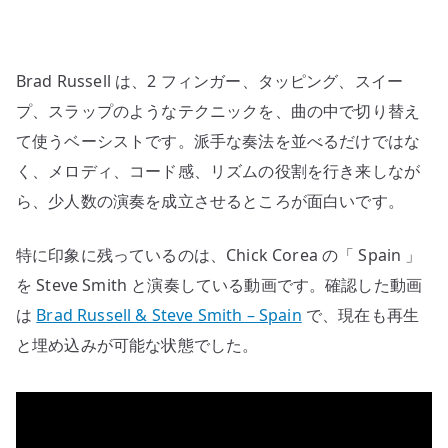
バ
ラ
ン
Brad Russell は、2 フィンガー、タッピング、スイー
ス
よ
プ、スラップのようなテクニックを、曲の中で切り替え
く
て使うベーシストです。派手な奏法を並べるだけではな
使
く、メロディ、コード感、リズムの役割を行き来しなが
う
ら、少人数の演奏を成立させるところが面白いです。
器
用
特に印象に残っているのは、Chick Corea の「 Spain 」
な
を Steve Smith と演奏している動画です。確認した動画
ベ
は
Brad Russell & Steve Smith – Spain
で、現在も再生
ー
シ
と埋め込みが可能な状態でした。
ス
ト
へ
の