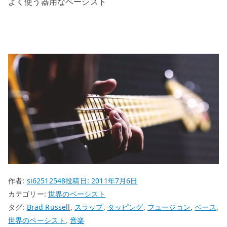
よく使う器用なベーシスト
作者:
si62512548
投稿日:
2011年7月6日
カテゴリー:
世界のベーシスト
タグ:
Brad Russell
,
スラップ
,
タッピング
,
フュージョン
,
ベース
,
世界のベーシスト
,
音楽