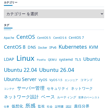
カテゴリー
タグ
CentOS
CentOS 7
CentOS 5
Apache
CentOS 6
Kubernetes
CentOS 8
KVM
DNS
IPv6
Docker
Linux
Ubuntu
LDAP
TLS
systemd
QEMU
Postfix
Ubuntu 26.04
Ubuntu 22.04
Ubuntu Server
VyOS
VyOS 1.5
コマンド
エンジニア
サーバー管理
セキュリティ
ネットワーク
コンテナ
ベース
ネットワーク設計
ルーティング
世界のベーシスト
所感
仮想化
責任分界
監視
社会
証明書
認証
仕事