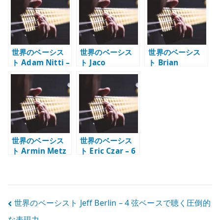
センスの良いベ
く現代フュージ
ースソロ
ョンベース
世界のベーシス
世界のベーシス
世界のベーシス
ト Adam Nitti –
ト Jaco
ト Brian
6 弦ベースで聴く
Pastorius –
Bromberg – エ
スイープとコー
Portrait of
レキとウッドを
ド感
Tracy で受けた
弾きこなすベー
衝撃
スの達人
世界のベーシス
世界のベーシス
ト Armin Metz
ト Eric Czar – 6
– 6 弦、4 弦、フ
弦フレットレス
レットレスを行
で聴く音楽性と
き来する創作系
技巧
ベーシスト
投
世界のベーシスト Jeff Berlin – 4 弦ベースで聴く圧倒的
な表現力