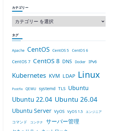
カテゴリー
タグ
CentOS
CentOS 5
Apache
CentOS 6
CentOS 8
DNS
CentOS 7
IPv6
Docker
Linux
Kubernetes
KVM
LDAP
Ubuntu
TLS
systemd
QEMU
Postfix
Ubuntu 26.04
Ubuntu 22.04
Ubuntu Server
VyOS
VyOS 1.5
エンジニア
サーバー管理
コマンド
コンテナ