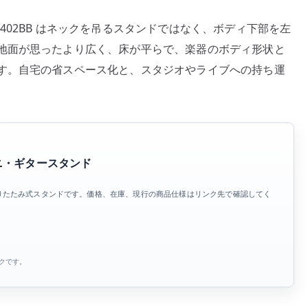
型
402BB はネックを吊るスタンドではなく、ボディ下部を左
ギ
地面が思ったより広く、床が平らで、楽器のボディ形状と
タ
す。自宅の省スペース化と、スタジオやライブへの持ち運
ー
ス
タ
ン
ド
へ
B ミニ・ギタースタンド
の
りたたみ式スタンドです。価格、在庫、現行の商品仕様はリンク先で確認してく
ンクです。