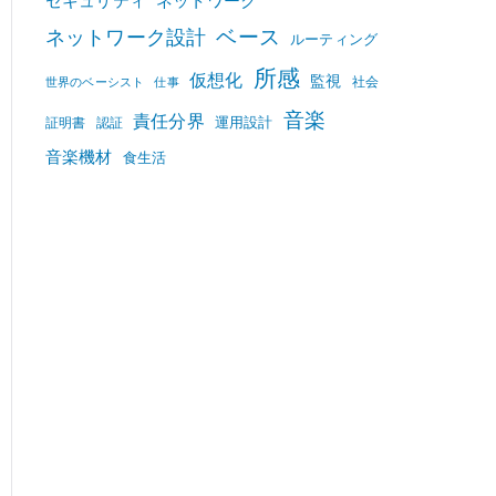
セキュリティ
ネットワーク
ベース
ネットワーク設計
ルーティング
所感
仮想化
監視
社会
世界のベーシスト
仕事
音楽
責任分界
運用設計
証明書
認証
音楽機材
食生活