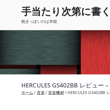
内
手当たり次第に書
容
を
飽きっぽいのは本能
ス
キ
ッ
プ
HERCULES GS402BB レ
ホーム
音楽
音楽機材
HERCULES GS40