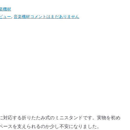
楽機材
HERCULES
ビュー
,
音楽機材
コメントはまだありません
GS402BB
レ
ビ
ュ
ー
–
ベ
ー
ス
に
も
使
え
に対応する折りたたみ式のミニスタンドです。実物を初め
る
ベースを支えられるのか少し不安になりました。
小