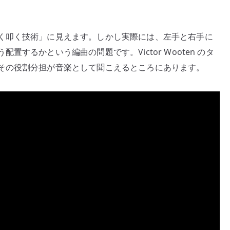
ベ
ー
く叩く技術」に見えます。しかし実際には、左手と右手に
ス
するかという編曲の問題です。Victor Wooten のタ
を
弾
その役割分担が音楽として聞こえるところにあります。
く
発
想
へ
の