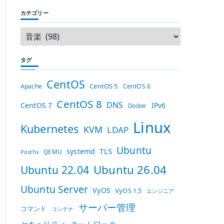
カテゴリー
タグ
CentOS
CentOS 5
Apache
CentOS 6
CentOS 8
DNS
CentOS 7
IPv6
Docker
Linux
Kubernetes
KVM
LDAP
Ubuntu
TLS
systemd
QEMU
Postfix
Ubuntu 26.04
Ubuntu 22.04
Ubuntu Server
VyOS
VyOS 1.5
エンジニア
サーバー管理
コマンド
コンテナ