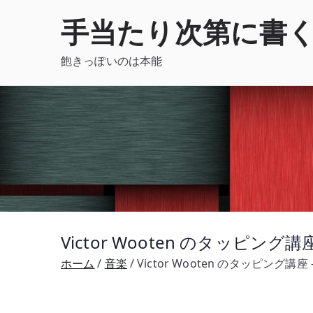
内
手当たり次第に書
容
を
飽きっぽいのは本能
ス
キ
ッ
プ
Victor Wooten のタッピン
ホーム
音楽
Victor Wooten のタッピング