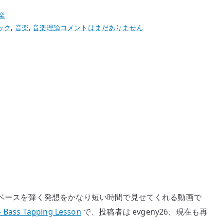
楽
Victor
ック
,
音楽
,
音楽理論
コメントはまだありません
Wooten
の
タ
ッ
ピ
ン
グ
講
座
–
2
ハ
ン
ハンドでベースを弾く発想をかなり短い時間で見せてくれる動画で
ド
– Bass Tapping Lesson
で、投稿者は evgeny26、現在も再
で