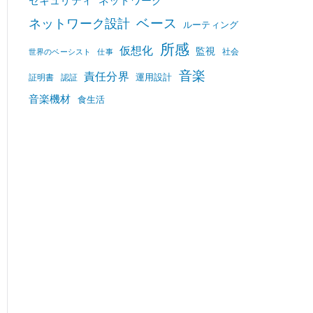
セキュリティ
ネットワーク
ベース
ネットワーク設計
ルーティング
所感
仮想化
監視
社会
世界のベーシスト
仕事
音楽
責任分界
運用設計
証明書
認証
音楽機材
食生活