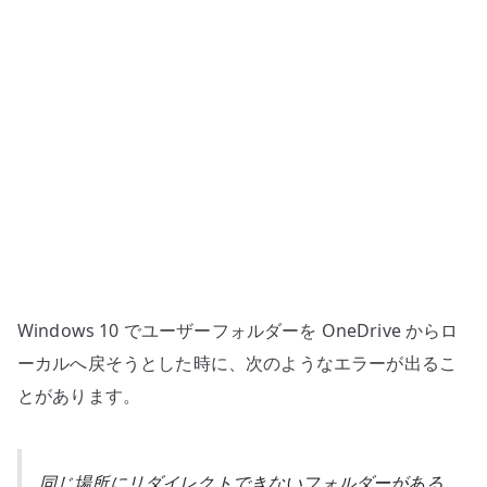
ル
フ
ォ
ル
ダ
ー
へ
戻
せ
な
い
Windows 10 でユーザーフォルダーを OneDrive からロ
場
合
ーカルへ戻そうとした時に、次のようなエラーが出るこ
の
とがあります。
対
処
–
同じ場所にリダイレクトできないフォルダーがある