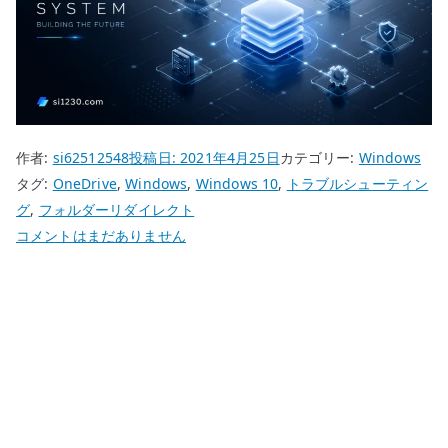
作者:
si62512548
投稿日:
2021年4月25日
カテゴリー:
Windows
タグ:
OneDrive
,
Windows
,
Windows 10
,
トラブルシューティン
グ
,
フォルダーリダイレクト
Windows
コメントはまだありません
10
で
OneDrive
か
ら
ロ
ー
カ