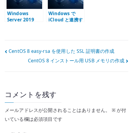
Windows
Windows で
Server 2019
iCloud と連携す
Active
ると要確認にな
Directory で
る場合の対処 –
LDAPS を有効化
Apple ID と同期
する手順 – AD
状態を切り分け
投
CentOS 8 easy-rsa を使用した SSL 証明書の作成
CS と証明書要件
る
CentOS 8 インストール用 USB メモリの作成
稿
ナ
ビ
コメントを残す
ゲ
ー
メールアドレスが公開されることはありません。
※
が付
いている欄は必須項目です
シ