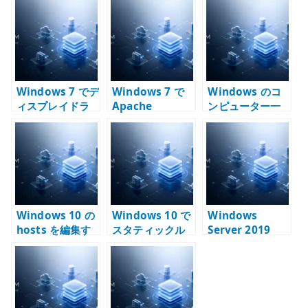
te
r
Windows 7 でデ
Windows 7 で
Windows のコ
ィスプレイドラ
Apache
ンピューター一
イバの応答停止
Directory
覧と WINS の関
と回復が出る場
Studio が起動し
係 – NetBIOS 名
合の確認点 –
ない場合の確認
と DNS を分けて
Radeon HD
点 – 64bit Java
考える
5450 と古い自作
と実行環境を揃
PC の切り分け
える
Windows 10 の
Windows 10 で
Windows
hosts を編集す
スタティックル
Server 2019
る方法 – 名前解
ートを設定する
Active
決を一時的に固
方法 – route
Directory の構
定する確認手順
add と永続ルー
築手順 – AD DS
トの確認
とドメイン コン
トローラー昇格