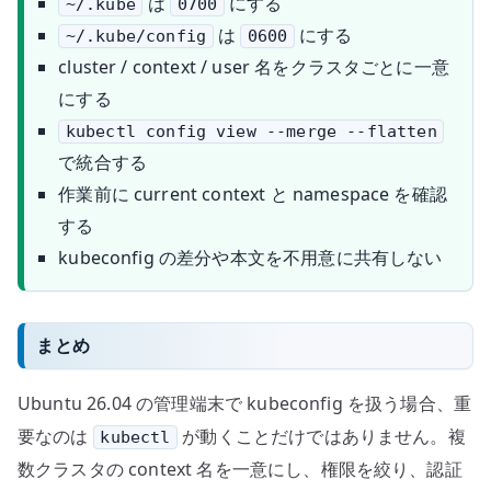
は
にする
~/.kube
0700
は
にする
~/.kube/config
0600
cluster / context / user 名をクラスタごとに一意
にする
kubectl config view --merge --flatten
で統合する
作業前に current context と namespace を確認
する
kubeconfig の差分や本文を不用意に共有しない
まとめ
Ubuntu 26.04 の管理端末で kubeconfig を扱う場合、重
要なのは
が動くことだけではありません。複
kubectl
数クラスタの context 名を一意にし、権限を絞り、認証