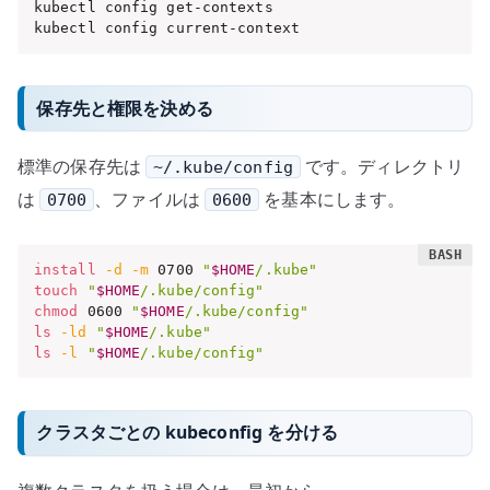
kubectl config get-contexts

kubectl config current-context
保存先と権限を決める
標準の保存先は
です。ディレクトリ
~/.kube/config
は
、ファイルは
を基本にします。
0700
0600
install
-d
-m
 0700 
"
$HOME
/.kube"
touch
"
$HOME
/.kube/config"
chmod
 0600 
"
$HOME
/.kube/config"
ls
-ld
"
$HOME
/.kube"
ls
-l
"
$HOME
/.kube/config"
クラスタごとの kubeconfig を分ける