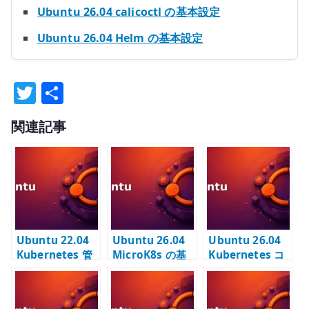
Ubuntu 26.04 calicoctl の基本設定
Ubuntu 26.04 Helm の基本設定
T
共
w
有
関連記事
it
te
r
Ubuntu 22.04
Ubuntu 26.04
Ubuntu 26.04
Kubernetes 管
MicroK8s の基
Kubernetes コ
理ツールのイン
本設定 – snap で
ントロールプレ
ストール –
単体
ーンの構築 –
kubectl / Helm
Kubernetes を
kubeadm init