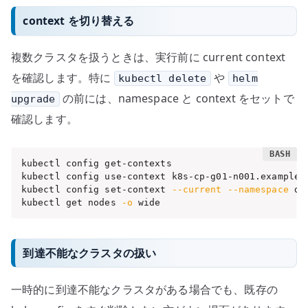
context を切り替える
複数クラスタを扱うときは、実行前に current context
を確認します。特に
や
kubectl delete
helm
の前には、namespace と context をセットで
upgrade
確認します。
kubectl config get-contexts

kubectl config use-context k8s-cp-g01-n001.example.c
kubectl config set-context 
--current
--namespace
 de
kubectl get nodes 
-o
 wide
到達不能なクラスタの扱い
一時的に到達不能なクラスタがある場合でも、既存の