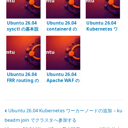
/ calicoctl の使
構成する
と dual-stack
い分け
を扱う
Ubuntu 26.04
Ubuntu 26.04
Ubuntu 26.04
sysctl の基本設
containerd の
Kubernetes ワ
定 – カーネルパ
基本設定 –
ーカーノードの
ラメータとネッ
Kubernetes 用
追加 –
トワーク設定を
CRI runtime を
kubeadm join
管理する
構成する
でクラスタへ参
加する
Ubuntu 26.04
Ubuntu 26.04
FRR routing の
Apache WAF の
基本設定 – OSPF
基本設定 –
/ BGP を使う前
ModSecurity と
に決めること
CRS を導入する
投
Ubuntu 26.04 Kubernetes ワーカーノードの追加 – ku
beadm join でクラスタへ参加する
稿