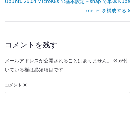
Ubuntu 26.04 MicroK8s の基本設定 – snap で単体 Kube
ナ
rnetes を構成する
ビ
ゲ
ー
コメントを残す
シ
メールアドレスが公開されることはありません。
※
が付
ョ
いている欄は必須項目です
ン
コメント
※