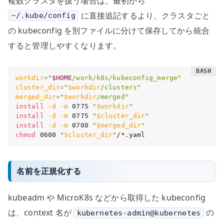
複数クラスタを扱う場合は、最初から
に直接追記するより、クラスタごと
~/.kube/config
の kubeconfig を別ファイルに分けて保存してから統合
すると管理しやすくなります。
workdir
=
"
$HOME
/work/k8s/kubeconfig_merge"
cluster_dir
=
"
$workdir
/clusters"
merged_dir
=
"
$workdir
/merged"
install
-d
-m
 0775 
"
$workdir
"
install
-d
-m
 0775 
"
$cluster_dir
"
install
-d
-m
 0700 
"
$merged_dir
"
chmod
 0600 
"
$cluster_dir
"
/*.yaml
名前を正規化する
kubeadm や MicroK8s などから取得した kubeconfig
は、context 名が
の
kubernetes-admin@kubernetes