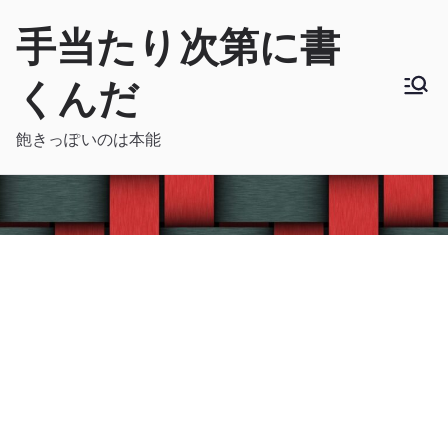
内
手当たり次第に書
容
を
くんだ
ス
キ
飽きっぽいのは本能
ッ
プ