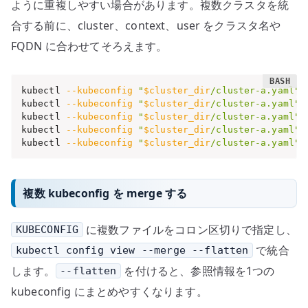
ように重複しやすい場合があります。複数クラスタを統
合する前に、cluster、context、user をクラスタ名や
FQDN に合わせてそろえます。
kubectl 
--kubeconfig
"
$cluster_dir
/cluster-a.yaml"
 
kubectl 
--kubeconfig
"
$cluster_dir
/cluster-a.yaml"
 
kubectl 
--kubeconfig
"
$cluster_dir
/cluster-a.yaml"
 
kubectl 
--kubeconfig
"
$cluster_dir
/cluster-a.yaml"
 
kubectl 
--kubeconfig
"
$cluster_dir
/cluster-a.yaml"
 
複数 kubeconfig を merge する
に複数ファイルをコロン区切りで指定し、
KUBECONFIG
で統合
kubectl config view --merge --flatten
します。
を付けると、参照情報を1つの
--flatten
kubeconfig にまとめやすくなります。