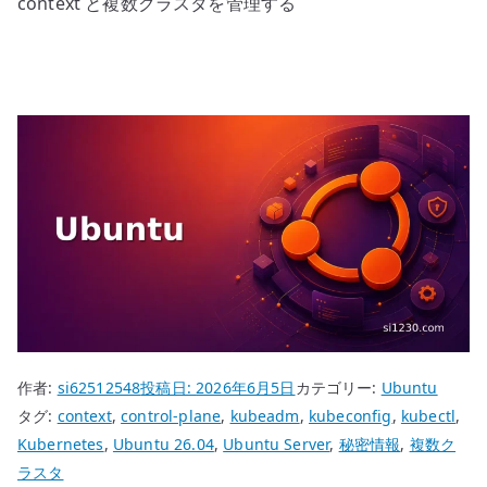
context と複数クラスタを管理する
作者:
si62512548
投稿日:
2026年6月5日
カテゴリー:
Ubuntu
タグ:
context
,
control-plane
,
kubeadm
,
kubeconfig
,
kubectl
,
Kubernetes
,
Ubuntu 26.04
,
Ubuntu Server
,
秘密情報
,
複数ク
ラスタ