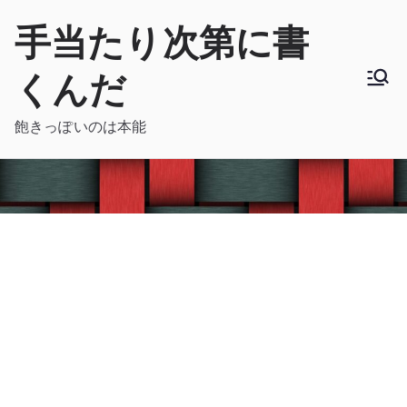
内
手当たり次第に書
容
を
くんだ
ス
キ
飽きっぽいのは本能
ッ
プ