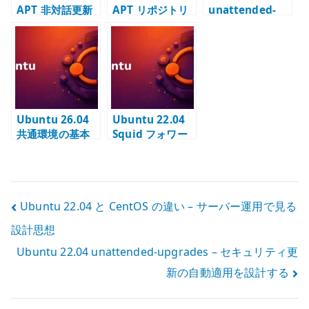
APT 非対話更新
APT リポジトリ
unattended-
– needrestart
とパッケージ更
upgrades – セ
と入力待ちを制
新 – proxy と更
キュリティ更新
御する
新方針を管理す
の自動適用を設
る
計する
Ubuntu 26.04
Ubuntu 22.04
共通環境の基本
Squid フォワー
設定 –
ドプロキシ – 出
/etc/environm
口制御と許可ネ
ent と proxy 変
ットワークの設
数を管理する
計
投
Ubuntu 22.04 と CentOS の違い – サーバー運用で見る
設計思想
稿
Ubuntu 22.04 unattended-upgrades – セキュリティ更
ナ
新の自動適用を設計する
ビ