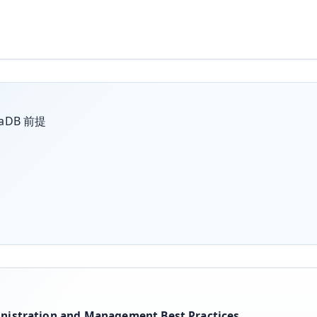
iaDB 前提
istration and Management Best Practices