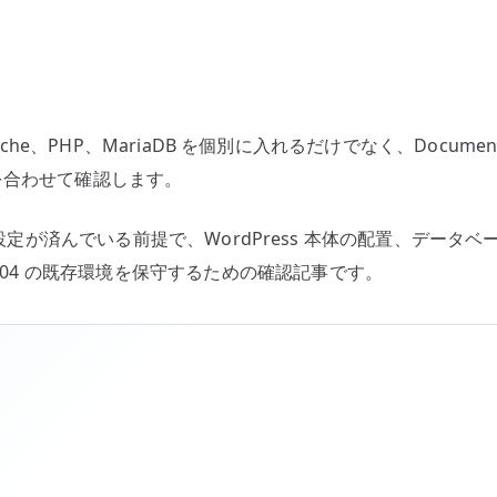
で
CMS
を
構
築
Apache、PHP、MariaDB を個別に入れるだけでなく、DocumentR
す
対象を合わせて確認します。
る
へ
 の基本設定が済んでいる前提で、WordPress 本体の配置、データベース
の
2.04 の既存環境を保守するための確認記事です。