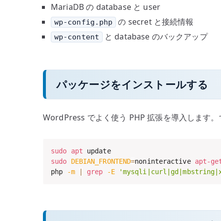
MariaDB の database と user
の secret と接続情報
wp-config.php
と database のバックアップ
wp-content
パッケージをインストールする
WordPress でよく使う PHP 拡張を導入します
sudo
apt
sudo
DEBIAN_FRONTEND
=
noninteractive 
apt-ge
php 
-m
|
grep
-E
'mysqli|curl|gd|mbstring|