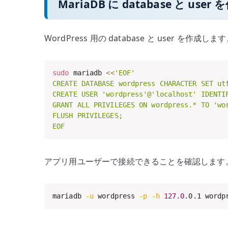
MariaDB に database と use
WordPress 用の database と user
sudo
 mariadb 
<<
'EOF'

CREATE DATABASE wordpress CHARACTER SET utf
CREATE USER 'wordpress'@'localhost' IDENTIF
GRANT ALL PRIVILEGES ON wordpress.* TO 'wor
FLUSH PRIVILEGES;

EOF
アプリ用ユーザーで接続できることを確認します
mariadb 
-u
 wordpress 
-p
-h
127.0
.0.1 wordp