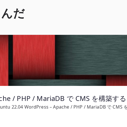
くんだ
pache / PHP / MariaDB で CMS を構築する
untu 22.04 WordPress – Apache / PHP / MariaDB で C