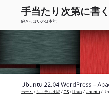
内
手当たり次第に書
容
を
飽きっぽいのは本能
ス
キ
ッ
プ
Ubuntu 22.04 WordPress – A
ホーム
システム技術
OS
Linux
Ubuntu
Ub