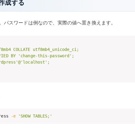
r を作成する
 を作成します。パスワードは例なので、実際の値へ置き換えます。
8mb4 COLLATE utf8mb4_unicode_ci;

IED BY 'change-this-password';

dpress'@'localhost';

。
ress 
-e
'SHOW TABLES;'