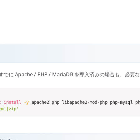
。すでに Apache / PHP / MariaDB を導入済みの場合
t
install
-y
 apache2 php libapache2-mod-php php-mysql p
xml|zip'