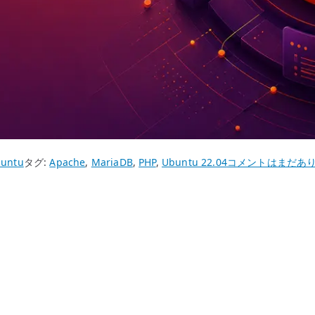
Ubuntu
untu
タグ:
Apache
,
MariaDB
,
PHP
,
Ubuntu 22.04
コメントはまだあ
22.04
WordPress
–
Apache
/
PHP
/
MariaDB