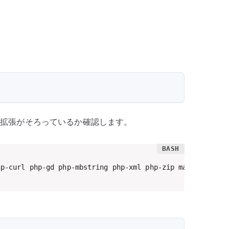
も、必要な拡張がそろっているか確認します。
hp-curl php-gd php-mbstring php-xml php-zip mariadb-clie