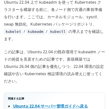
Ubuntu 22.04 上で kubeadm を使って Kubernetes ク
の
前
ラスターを構築する前に、各ノード側で共通の事前準備
提
を行います。ここでは、カーネルモジュール、sysctl、
を
swap 無効化、Kubernetes パッケージリポジトリ、
確
/
/
の導入までを確認し
kubelet
kubeadm
kubectl
認
ます。
す
る
この記事は、Ubuntu 22.04 の既存環境で kubeadm ノー
へ
ドの前提を見直すための記事です。新規構築では
の
Ubuntu 26.04 側の記事を優先しつつ、22.04 環境の設定
確認や古い Kubernetes 検証環境の読み替えに使ってく
ださい。
関連する記事
Ubuntu 22.04 サーバー管理ガイドへ戻る