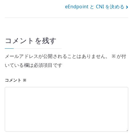
ナ
eEndpoint と CNI を決める
ビ
ゲ
ー
コメントを残す
シ
メールアドレスが公開されることはありません。
※
が付
ョ
いている欄は必須項目です
ン
コメント
※