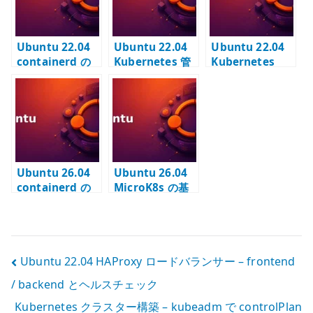
を構成する
を扱う
加する
Ubuntu 22.04
Ubuntu 22.04
Ubuntu 22.04
containerd の
Kubernetes 管
Kubernetes
設定 –
理ツールのイン
Cilium 導入の事
Kubernetes ノ
ストール –
前確認
ード向けに
kubectl / Helm
SystemdCgrou
/ calicoctl の使
p を有効化する
い分け
Ubuntu 26.04
Ubuntu 26.04
containerd の
MicroK8s の基
基本設定 –
本設定 – snap で
Kubernetes 用
単体
CRI runtime を
Kubernetes を
構成する
構成する
投
Ubuntu 22.04 HAProxy ロードバランサー – frontend
/ backend とヘルスチェック
稿
Kubernetes クラスター構築 – kubeadm で controlPlan