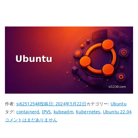
作者:
si62512548
投稿日:
2024年5月22日
カテゴリー:
Ubuntu
タグ:
containerd
,
IPVS
,
kubeadm
,
Kubernetes
,
Ubuntu 22.04
Ubuntu
コメントはまだありません
22.04
Kubernetes