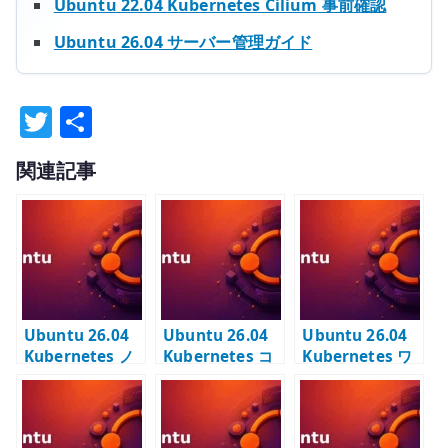
Ubuntu 22.04 Kubernetes Cilium 事前確認
Ubuntu 26.04 サーバー管理ガイド
T
共
w
有
関連記事
it
te
r
Ubuntu 26.04
Ubuntu 26.04
Ubuntu 26.04
Kubernetes ノ
Kubernetes コ
Kubernetes ワ
ードの事前準備 –
ントロールプレ
ーカーノードの
kubelet /
ーンの構築 –
追加 –
kubeadm と
kubeadm init
kubeadm join
APTリポジトリ
と dual-stack
でクラスタへ参