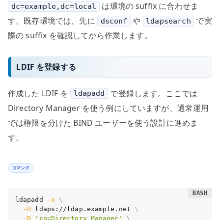
は環境の suffix に合わせま
dc=example,dc=local
す。既存環境では、先に
や
で実
dsconf
ldapsearch
際の suffix を確認してから作業します。
LDIF を登録する
作成した LDIF を
で登録します。ここでは
ldapadd
Directory Manager を使う例にしていますが、通常運用
では権限を分けた BIND ユーザーを使う設計に進めま
す。
コマンド
ldapadd 
-x
\
-H
 ldaps://ldap.example.net 
\
-D
'cn=Directory Manager'
\