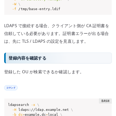
-W
\
-f
 /tmp/base-entry.ldif
LDAPS で接続する場合、クライアント側が CA 証明書を
信頼している必要があります。証明書エラーが出る場合
は、先に TLS / LDAPS の設定を見直します。
登録内容を確認する
登録した OU が検索できるか確認します。
コマンド
ldapsearch 
-x
\
-H
 ldaps://ldap.example.net 
\
-b
dc
=
example,dc
=
local 
\