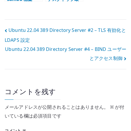
LDAP 認証と
境 – Server に
SID の基本
ubuntu-
desktop を追加
する
投
Ubuntu 22.04 389 Directory Server #2 – TLS 有効化と
LDAPS 設定
稿
Ubuntu 22.04 389 Directory Server #4 – BIND ユーザー
ナ
とアクセス制御
ビ
ゲ
ー
コメントを残す
シ
メールアドレスが公開されることはありません。
※
が付
ョ
いている欄は必須項目です
ン
コメント
※