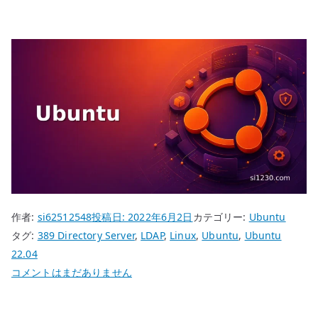
作者:
si62512548
投稿日:
2022年6月2日
カテゴリー:
Ubuntu
タグ:
389 Directory Server
,
LDAP
,
Linux
,
Ubuntu
,
Ubuntu
22.04
Ubuntu
コメントはまだありません
22.04
389