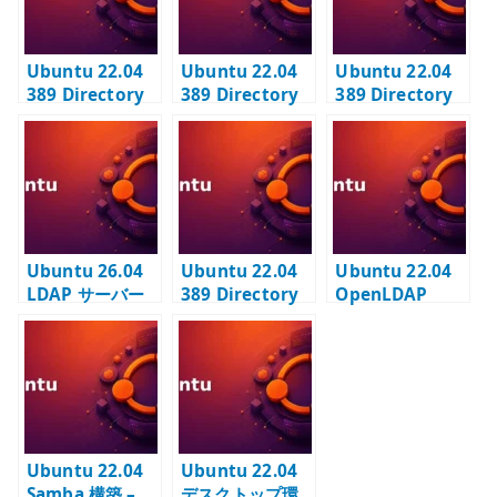
Ubuntu 22.04
Ubuntu 22.04
Ubuntu 22.04
389 Directory
389 Directory
389 Directory
Server #1 – イ
Server #2 – TLS
Server #4 –
ンスタンス作成
有効化と LDAPS
BIND ユーザーと
と suffix 設計
設定
アクセス制御
Ubuntu 26.04
Ubuntu 22.04
Ubuntu 22.04
LDAP サーバー
389 Directory
OpenLDAP
の基本設定 – 389
Server #5 – グ
LDAP ユーティ
Directory
ループとユーザ
リティ –
Server でディレ
ーの登録
ldapsearch /
クトリ基盤を作
ldapadd /
る
ldapmodify の
使い方
Ubuntu 22.04
Ubuntu 22.04
Samba 構築 –
デスクトップ環