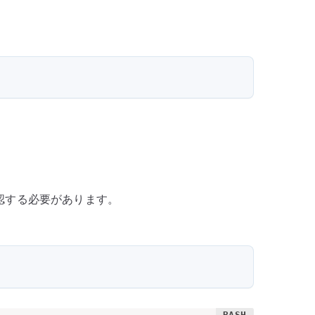
ッ
ケ
ー
ジ
を
利
用
す
る
へ
認する必要があります。
の