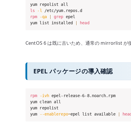
ls
-l
rpm
-qa
|
grep
 epel

yum list installed 
|
head
CentOS 6 は既に古いため、通常の mirror
EPEL パッケージの導入確認
rpm
-ivh
 epel-release-6-8.noarch.rpm

yum clean all

yum repolist

yum 
--enablerepo
=
epel list available 
|
hea