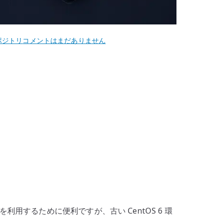
CentOS
ポジトリ
コメントはまだありません
6
Yum
EPEL
リ
ポ
ジ
ト
リ
設
定
–
追
加
を利用するために便利ですが、古い CentOS 6 環
パ