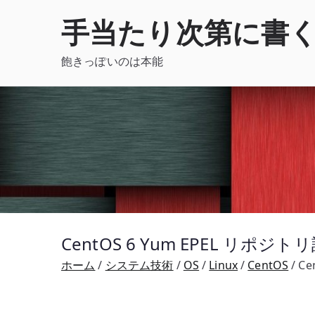
内
手当たり次第に書
容
を
飽きっぽいのは本能
ス
キ
ッ
プ
CentOS 6 Yum EPEL リ
ホーム
システム技術
OS
Linux
CentOS
C