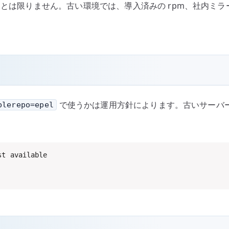
えるとは限りません。古い環境では、導入済みの rpm、社内ミ
で使うかは運用方針によります。古いサーバ
blerepo=epel
st available
