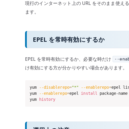
現行のインターネット上の URL をそのまま使
ます。
EPEL を常時有効にするか
EPEL を常時有効にするか、必要な時だけ
--ena
け有効にする方が分かりやすい場合があります。
yum 
--disablerepo
=
"*"
--enablerepo
=
epel li
yum 
--enablerepo
=
epel 
install
 package-name

yum 
history