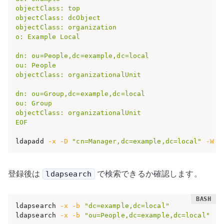
objectClass: top

objectClass: dcObject

objectClass: organization

o: Example Local

dn: ou=People,dc=example,dc=local

ou: People

objectClass: organizationalUnit

dn: ou=Group,dc=example,dc=local

ou: Group

objectClass: organizationalUnit

EOF
ldapadd 
-x
-D
"cn=Manager,dc=example,dc=local"
-W
-
登録後は
で検索できるか確認します。
ldapsearch
ldapsearch 
-x
-b
"dc=example,dc=local"
ldapsearch 
-x
-b
"ou=People,dc=example,dc=local"