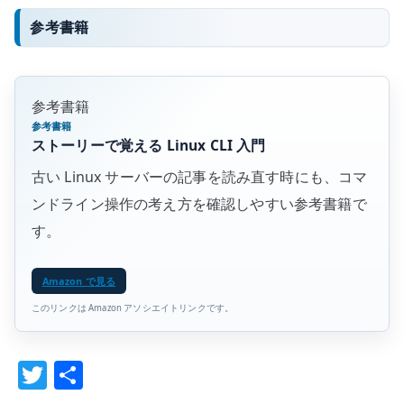
参考書籍
参考書籍
参考書籍
ストーリーで覚える Linux CLI 入門
古い Linux サーバーの記事を読み直す時にも、コマ
ンドライン操作の考え方を確認しやすい参考書籍で
す。
Amazon で見る
このリンクは Amazon アソシエイトリンクです。
T
共
w
有