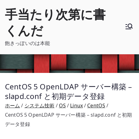
内
手当たり次第に書
容
を
くんだ
ス
キ
飽きっぽいのは本能
ッ
プ
CentOS 5 OpenLDAP サーバー構築 –
slapd.conf と初期データ登録
ホーム
システム技術
OS
Linux
CentOS
CentOS 5 OpenLDAP サーバー構築 – slapd.conf と初期
データ登録