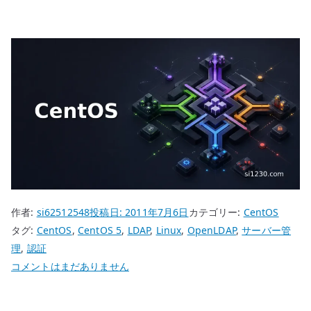
作者:
si62512548
投稿日:
2011年7月6日
カテゴリー:
CentOS
タグ:
CentOS
,
CentOS 5
,
LDAP
,
Linux
,
OpenLDAP
,
サーバー管
理
,
認証
CentOS
コメントはまだありません
5
OpenLDAP