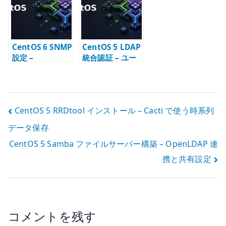
CentOS 6 SNMP
CentOS 5 LDAP
設定 –
統合認証 – ユー
snmpd.conf と
ザー情報を一元
監視公開範囲の
管理する考え方
基本
投
CentOS 5 RRDtool インストール – Cacti で使う時系列
データ保存
稿
CentOS 5 Samba ファイルサーバー構築 – OpenLDAP 連
ナ
携と共有設定
ビ
ゲ
ー
コメントを残す