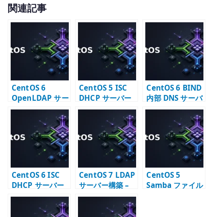
関連記事
it
te
r
CentOS 6
CentOS 5 ISC
CentOS 6 BIND
OpenLDAP サー
DHCP サーバー
内部 DNS サーバ
バー構築 – slapd
構築 –
ー構築 –
と LDAP ディレ
dhcpd.conf と
named.conf と
クトリの基本
配布設定
ゾーン設定
CentOS 6 ISC
CentOS 7 LDAP
CentOS 5
DHCP サーバー
サーバー構築 –
Samba ファイル
構築 –
OpenLDAP の初
サーバー構築 –
dhcpd.conf と
期設定と TLS
OpenLDAP 連携
配布設定
と共有設定