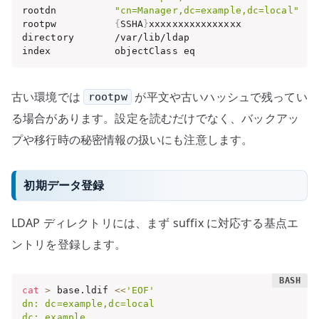
rootdn          
"cn=Manager,dc=example,dc=local"
rootpw          
{
SSHA
}
xxxxxxxxxxxxxxxx

directory       /var/lib/ldap

index           objectClass eq
古い環境では
が平文や古いハッシュで残ってい
rootpw
る場合があります。設定を読むだけでなく、バックアッ
プや移行時の秘密情報の扱いにも注意します。
初期データ登録
LDAP ディレクトリには、まず suffix に対応する基点エ
ントリを登録します。
cat
>
 base.ldif 
<<
'EOF'

dn: dc=example,dc=local

dc: example
