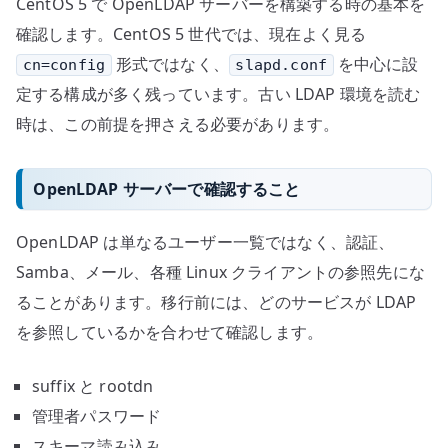
CentOS 5 で OpenLDAP サーバーを構築する時の基本を
の
確認します。CentOS 5 世代では、現在よく見る
形式ではなく、
を中心に設
cn=config
slapd.conf
定する構成が多く残っています。古い LDAP 環境を読む
時は、この前提を押さえる必要があります。
OpenLDAP サーバーで確認すること
OpenLDAP は単なるユーザー一覧ではなく、認証、
Samba、メール、各種 Linux クライアントの参照先にな
ることがあります。移行前には、どのサービスが LDAP
を参照しているかを合わせて確認します。
suffix と rootdn
管理者パスワード
スキーマ読み込み