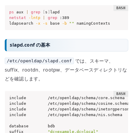
ps
 aux 
|
grep
[
s
]
netstat
-lntp
|
grep
 :389

ldapsearch 
-x
-s
 base 
-b
""
 namingContexts
slapd.conf の基本
では、スキーマ、
/etc/openldap/slapd.conf
suffix、rootdn、rootpw、データベースディレクトリな
どを確認します。
include         /etc/openldap/schema/core.schema

include         /etc/openldap/schema/cosine.schema

include         /etc/openldap/schema/inetorgperson.s
include         /etc/openldap/schema/nis.schema

database        bdb

suffix          
"dc=example,dc=local"