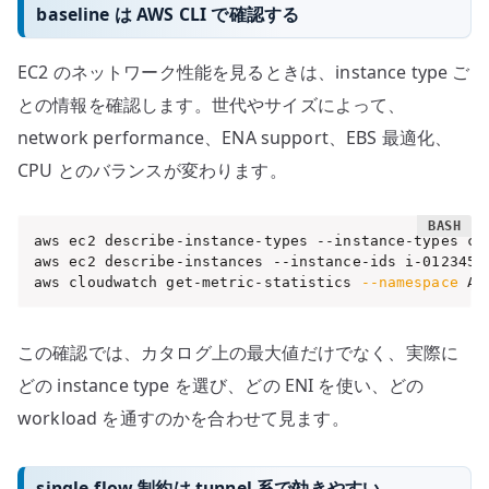
baseline は AWS CLI で確認する
EC2 のネットワーク性能を見るときは、instance type ご
との情報を確認します。世代やサイズによって、
network performance、ENA support、EBS 最適化、
CPU とのバランスが変わります。
aws ec2 describe-instance-types --instance-types c7i
aws ec2 describe-instances --instance-ids i-01234567
aws cloudwatch get-metric-statistics 
--namespace
 AW
この確認では、カタログ上の最大値だけでなく、実際に
どの instance type を選び、どの ENI を使い、どの
workload を通すのかを合わせて見ます。
single-flow 制約は tunnel 系で効きやすい