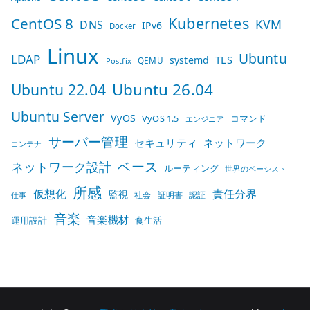
Kubernetes
CentOS 8
KVM
DNS
IPv6
Docker
Linux
Ubuntu
LDAP
TLS
systemd
QEMU
Postfix
Ubuntu 26.04
Ubuntu 22.04
Ubuntu Server
VyOS
VyOS 1.5
コマンド
エンジニア
サーバー管理
セキュリティ
ネットワーク
コンテナ
ベース
ネットワーク設計
ルーティング
世界のベーシスト
所感
仮想化
責任分界
監視
社会
証明書
認証
仕事
音楽
音楽機材
運用設計
食生活