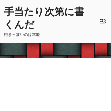
内
手当たり次第に書
容
を
くんだ
ス
キ
飽きっぽいのは本能
ッ
プ