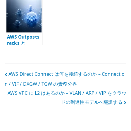
なく、責任分界
VIP をクラウド
Connection /
を変えるインフ
の到達性モデル
VIF / DXGW /
ラである
へ翻訳する
TGW の責務分界
AWS Outposts
racks と
Outposts
servers は別物
として評価すべ
き
投
AWS Direct Connect は何を接続するのか – Connectio
n / VIF / DXGW / TGW の責務分界
稿
AWS VPC に L2 はあるのか – VLAN / ARP / VIP をクラウ
ナ
ドの到達性モデルへ翻訳する
ビ
ゲ