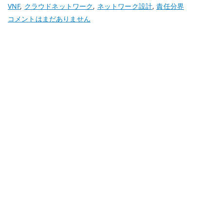
VNF
,
クラウドネットワーク
,
ネットワーク設計
,
責任分界
AWS
コメントはまだありません
EC2
の
ネ
ッ
ト
ワ
ー
ク
帯
域
を
ど
う
読
む