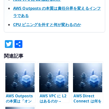
AWS Outposts の本質は責任分界を変えるインフ
ラである
CPU ピニングを外すと何が変わるのか
T
共
w
有
関連記事
it
te
r
AWS Outposts
AWS VPC に L2
AWS Direct
の本質は「オン
はあるのか –
Connect は何を
プレ AWS」では
VLAN / ARP /
接続するのか –