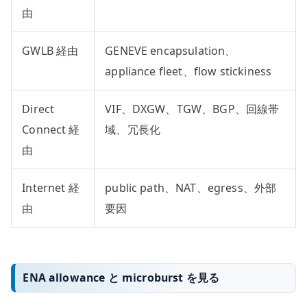
由
GWLB 経由
GENEVE encapsulation、
appliance fleet、flow stickiness
Direct
VIF、DXGW、TGW、BGP、回線帯
Connect 経
域、冗長化
由
Internet 経
public path、NAT、egress、外部
由
要因
ENA allowance と microburst を見る