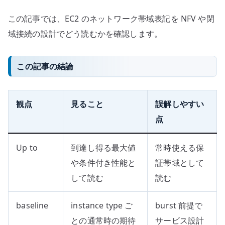
この記事では、EC2 のネットワーク帯域表記を NFV や閉
域接続の設計でどう読むかを確認します。
この記事の結論
観点
見ること
誤解しやすい
点
Up to
到達し得る最大値
常時使える保
や条件付き性能と
証帯域として
して読む
読む
baseline
instance type ご
burst 前提で
との通常時の期待
サービス設計