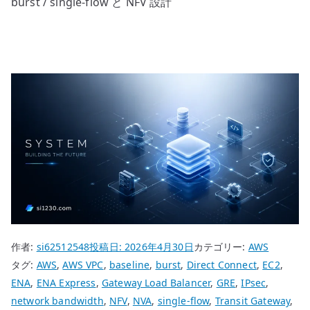
burst / single-flow と NFV 設計
作者:
si62512548
投稿日:
2026年4月30日
カテゴリー:
AWS
タグ:
AWS
,
AWS VPC
,
baseline
,
burst
,
Direct Connect
,
EC2
,
ENA
,
ENA Express
,
Gateway Load Balancer
,
GRE
,
IPsec
,
network bandwidth
,
NFV
,
NVA
,
single-flow
,
Transit Gateway
,