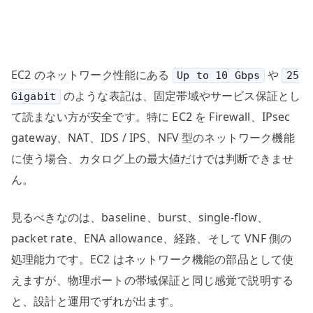
か
–
baseline
/
EC2 のネットワーク性能にある
や
Up to 10 Gbps
25
burst
/
のような表記は、固定帯域やサービス保証とし
Gigabit
single-
て読まない方が安全です。特に EC2 を Firewall、IPsec
flow
gateway、NAT、IDS / IPS、NFV 型のネットワーク機能
と
に使う場合、カタログ上の最大値だけでは判断できませ
NFV
ん。
設
計
見るべきなのは、baseline、burst、single-flow、
へ
packet rate、ENA allowance、経路、そして VNF 側の
の
処理能力です。EC2 はネットワーク機能の部品として使
えますが、物理ポートの帯域保証と同じ感覚で説明する
と、設計と運用でずれが出ます。