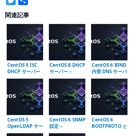
T
共
w
有
関連記事
it
te
r
CentOS 5 ISC
CentOS 8 DHCP
CentOS 6 BIND
DHCP サーバー
サーバー –
内部 DNS サーバ
構築 –
dhcpd.conf の
ー構築 –
dhcpd.conf と
基本設定
named.conf と
配布設定
ゾーン設定
CentOS 5
CentOS 6 SNMP
CentOS 6
OpenLDAP サー
設定 –
BOOTPROTO と
バー構築 –
snmpd.conf と
は – ifcfg の