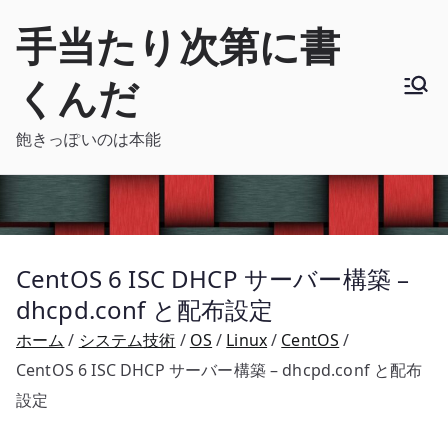
内
手当たり次第に書
容
を
くんだ
ス
キ
飽きっぽいのは本能
ッ
プ
CentOS 6 ISC DHCP サーバー構築 –
dhcpd.conf と配布設定
ホーム
システム技術
OS
Linux
CentOS
CentOS 6 ISC DHCP サーバー構築 – dhcpd.conf と配布
設定