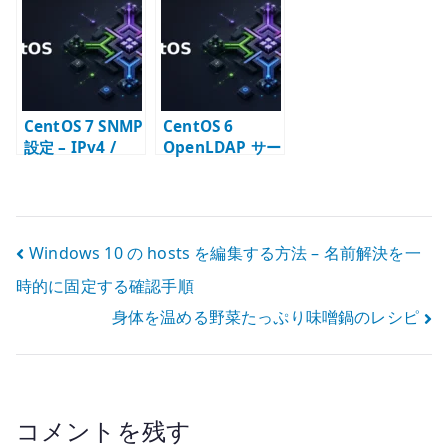
slapd.conf と初
監視公開範囲の
DHCP / static
期データ登録
基本
指定を確認する
CentOS 7 SNMP
CentOS 6
設定 – IPv4 /
OpenLDAP サー
IPv6 対応の
バー構築 – slapd
snmpd.conf
と LDAP ディレ
クトリの基本
投
Windows 10 の hosts を編集する方法 – 名前解決を一
時的に固定する確認手順
稿
身体を温める野菜たっぷり味噌鍋のレシピ
ナ
ビ
ゲ
コメントを残す