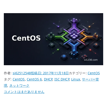
作者:
si62512548
投稿日:
2017年11月18日
カテゴリー:
CentOS
タグ:
CentOS
,
CentOS 6
,
DHCP
,
ISC DHCP
,
Linux
,
サーバー管
理
,
ネットワーク
CentOS
コメントはまだありません
6
ISC