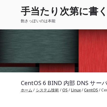
内
手当たり次第に書
容
を
飽きっぽいのは本能
ス
キ
ッ
プ
CentOS 6 BIND 内部 DNS サ
ホーム
システム技術
OS
Linux
CentOS
Ce