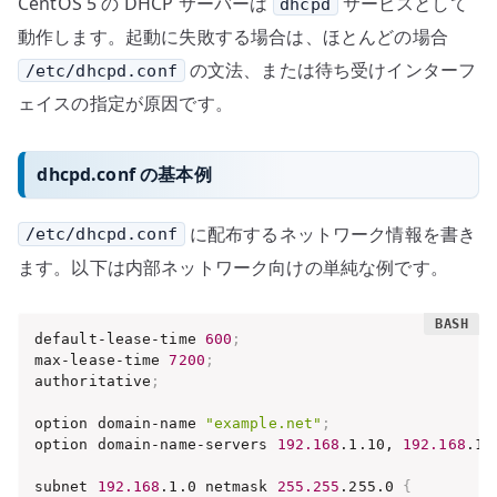
CentOS 5 の DHCP サーバーは
サービスとして
dhcpd
動作します。起動に失敗する場合は、ほとんどの場合
の文法、または待ち受けインターフ
/etc/dhcpd.conf
ェイスの指定が原因です。
dhcpd.conf の基本例
に配布するネットワーク情報を書き
/etc/dhcpd.conf
ます。以下は内部ネットワーク向けの単純な例です。
default-lease-time 
600
;
max-lease-time 
7200
;
authoritative
;
option domain-name 
"example.net"
;
option domain-name-servers 
192.168
.1.10, 
192.168
.1.
subnet 
192.168
.1.0 netmask 
255.255
.255.0 
{