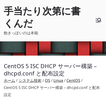
内
手当たり次第に書
容
を
くんだ
ス
キ
飽きっぽいのは本能
ッ
プ
CentOS 5 ISC DHCP サーバー構築 –
dhcpd.conf と配布設定
ホーム
システム技術
OS
Linux
CentOS
CentOS 5 ISC DHCP サーバー構築 – dhcpd.conf と配布
設定