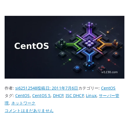
作者:
si62512548
投稿日:
2011年7月6日
カテゴリー:
CentOS
タグ:
CentOS
,
CentOS 5
,
DHCP
,
ISC DHCP
,
Linux
,
サーバー管
理
,
ネットワーク
CentOS
コメントはまだありません
5
ISC