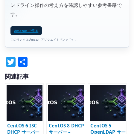
ンドライン操作の考え方を確認しやすい参考書籍で
す。
Amazon で見る
このリンクは Amazon アソシエイトリンクです。
T
共
w
有
関連記事
it
te
r
CentOS 6 ISC
CentOS 8 DHCP
CentOS 5
DHCP サーバー
サーバー –
OpenLDAP サー