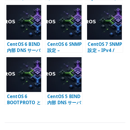
構築 –
dhcpd.conf の
バー構築 –
dhcpd.conf と
基本設定
slapd.conf と初
配布設定
期データ登録
CentOS 6 BIND
CentOS 6 SNMP
CentOS 7 SNMP
内部 DNS サーバ
設定 –
設定 – IPv4 /
ー構築 –
snmpd.conf と
IPv6 対応の
named.conf と
監視公開範囲の
snmpd.conf
ゾーン設定
基本
CentOS 6
CentOS 5 BIND
BOOTPROTO と
内部 DNS サーバ
は – ifcfg の
ー構築 – named
DHCP / static
chroot とゾーン
指定を確認する
設定