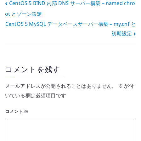
投
CentOS 5 BIND 内部 DNS サーバー構築 – named chro
ot とゾーン設定
稿
CentOS 5 MySQL データベースサーバー構築 – my.cnf と
ナ
初期設定
ビ
ゲ
ー
コメントを残す
シ
メールアドレスが公開されることはありません。
※
が付
ョ
いている欄は必須項目です
ン
コメント
※