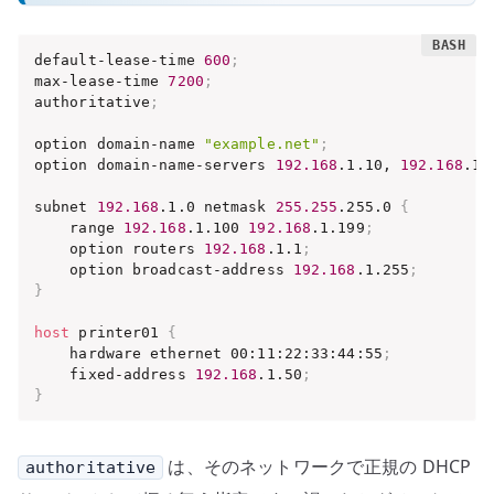
default-lease-time 
600
;
max-lease-time 
7200
;
authoritative
;
option domain-name 
"example.net"
;
option domain-name-servers 
192.168
.1.10, 
192.168
.1.
subnet 
192.168
.1.0 netmask 
255.255
.255.0 
{
    range 
192.168
.1.100 
192.168
.1.199
;
    option routers 
192.168
.1.1
;
    option broadcast-address 
192.168
.1.255
;
}
host
 printer01 
{
    hardware ethernet 00:11:22:33:44:55
;
    fixed-address 
192.168
.1.50
;
}
は、そのネットワークで正規の DHCP
authoritative