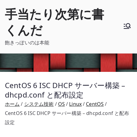
内
手当たり次第に書
容
を
くんだ
ス
キ
飽きっぽいのは本能
ッ
プ
CentOS 6 ISC DHCP サーバー構築 –
dhcpd.conf と配布設定
ホーム
システム技術
OS
Linux
CentOS
CentOS 6 ISC DHCP サーバー構築 – dhcpd.conf と配布
設定