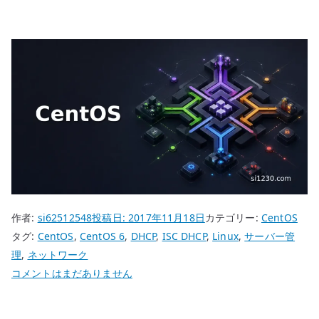
作者:
si62512548
投稿日:
2017年11月18日
カテゴリー:
CentOS
タグ:
CentOS
,
CentOS 6
,
DHCP
,
ISC DHCP
,
Linux
,
サーバー管
理
,
ネットワーク
CentOS
コメントはまだありません
6
ISC