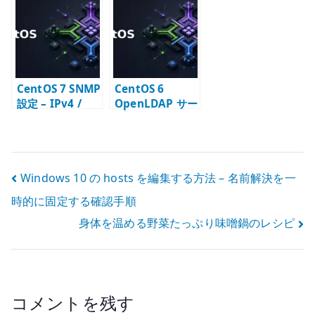
slapd.conf と初
監視公開範囲の
DHCP / static
期データ登録
基本
指定を確認する
CentOS 7 SNMP
CentOS 6
設定 – IPv4 /
OpenLDAP サー
IPv6 対応の
バー構築 – slapd
snmpd.conf
と LDAP ディレ
クトリの基本
投
Windows 10 の hosts を編集する方法 – 名前解決を一
時的に固定する確認手順
稿
身体を温める野菜たっぷり味噌鍋のレシピ
ナ
ビ
ゲ
コメントを残す